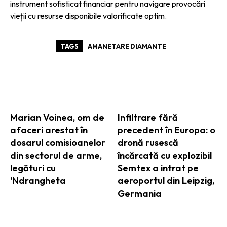
instrument sofisticat financiar pentru navigare provocări
vieții cu resurse disponibile valorificate optim.
TAGS
AMANETARE DIAMANTE
ARTICOLE ASEMANATOARE
Marian Voinea, om de
Infiltrare fără
afaceri arestat în
precedent în Europa: o
dosarul comisioanelor
dronă rusescă
din sectorul de arme,
încărcată cu explozibil
legături cu
Semtex a intrat pe
‘Ndrangheta
aeroportul din Leipzig,
Germania