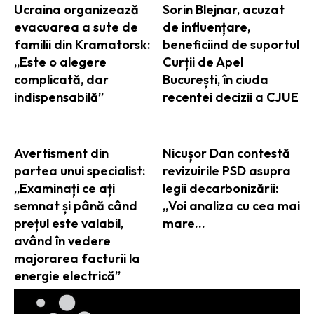
Ucraina organizează
Sorin Blejnar, acuzat
evacuarea a sute de
de influențare,
familii din Kramatorsk:
beneficiind de suportul
„Este o alegere
Curții de Apel
complicată, dar
București, în ciuda
indispensabilă”
recentei decizii a CJUE
Avertisment din
Nicușor Dan contestă
partea unui specialist:
revizuirile PSD asupra
„Examinați ce ați
legii decarbonizării:
semnat și până când
„Voi analiza cu cea mai
prețul este valabil,
mare…
având în vedere
majorarea facturii la
energie electrică”