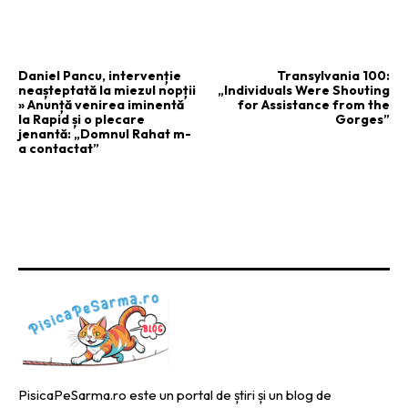
ARTICOLUL PRECEDENT
ARTICOLUL URMĂTOR
Daniel Pancu, intervenție
Transylvania 100:
neașteptată la miezul nopții
„Individuals Were Shouting
» Anunță venirea iminentă
for Assistance from the
la Rapid și o plecare
Gorges”
jenantă: „Domnul Rahat m-
a contactat”
PisicaPeSarma.ro este un portal de știri și un blog de