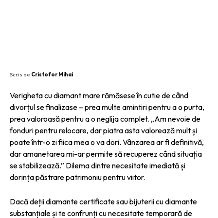
SHARE
Scris de
Cristofor Mihai
Verigheta cu diamant mare rămăsese în cutie de când
divorțul se finalizase – prea multe amintiri pentru a o purta,
prea valoroasă pentru a o neglija complet. „Am nevoie de
fonduri pentru relocare, dar piatra asta valorează mult și
poate într-o zi fiica mea o va dori. Vânzarea ar fi definitivă,
dar amanetarea mi-ar permite să recuperez când situația
se stabilizează.” Dilema dintre necesitate imediată și
dorința păstrare patrimoniu pentru viitor.
Dacă deții diamante certificate sau bijuterii cu diamante
substanțiale și te confrunți cu necesitate temporară de