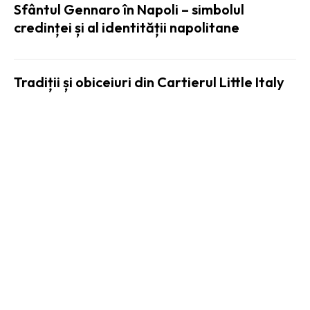
Sfântul Gennaro în Napoli – simbolul
credinței și al identității napolitane
Tradiții și obiceiuri din Cartierul Little Italy
Trăim într-o lume plină de știri. Unele
importante, altele... doar bune de tors la colț
de internet. Pe PisicaPeSarma.ro găsești tot
ce contează — de la tehnologie și politică, la
cultură, lifestyle și alte noutati.