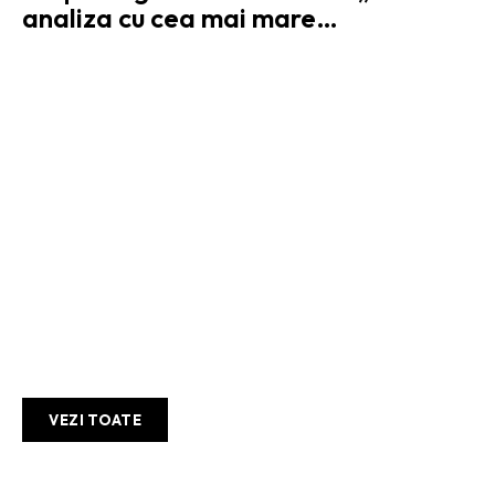
analiza cu cea mai mare…
PISICAPESARMA.RO – UNDE
ȘTIRILE MERG PE SÂRMĂ ÎNTRE
SERIOZITATE ȘI SARCASM !
AFACERI SI INDUSTRII:
VEZI TOATE