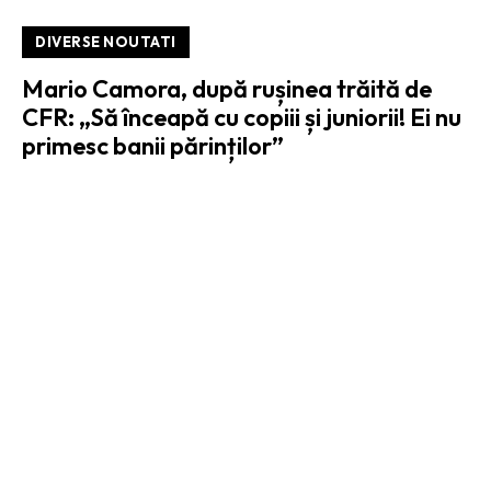
DIVERSE NOUTATI
Mario Camora, după rușinea trăită de
CFR: „Să înceapă cu copiii și juniorii! Ei nu
primesc banii părinților”