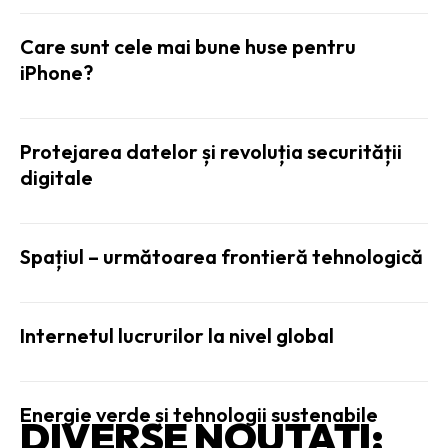
Care sunt cele mai bune huse pentru
iPhone?
Protejarea datelor și revoluția securității
digitale
Spațiul – următoarea frontieră tehnologică
Internetul lucrurilor la nivel global
Energie verde și tehnologii sustenabile
DIVERSE NOUTATI: