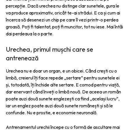
percepție. Dacă urechea nu distinge clar sunetele, gura le
va produce aproximativ, oricât te-ai strădui. E ca și cum ai
încerca să desenezi un chip pe care îl vezi printr-o perdea
groasă. Poți fi talentat, poți fi muncitor, tot nu iese. Mai întâi
dai perdeaua la o parte.
Urechea, primul mușchi care se
antrenează
Urechea nu e doar un organ, e un obicei. Când crești cu o
limbă, creierul îți face repede „sertare” pentru sunetele ei
și, totodată, îți închide alte sertare. E comod pentru viață,
dar enervant când înveți o limbă nouă. De aceea un român
poate auzi două sunete englezești ca fiind „același lucru”,
iar un englez poate auzi două sunete românești și să le
confunde. Nu e prostie, e economie neuronală.
Antrenamentul urechii începe cu o formă de ascultare mai