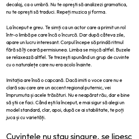
decalaj, ca o umbră. Nu te oprești să analizezi gramatica,
nu te oprești să traduci. Repeți muzica și forma.
La început e greu. Te simți ca un actor care a primit un rol
într-o limbă pe care încă o încurcă. Dar după câteva zile,
apare un lucru interesant. Corpul începe să prindă ritmul
fără să îți ceară permisiunea. Limba se mișcă altfel. Buzele
se relaxează altfel. Te trezești spunând un grup de cuvinte
cu o naturalețe care nu era acolo înainte.
Imitația are însă o capcană. Dacă imiti o voce care nu e
clară sau care are un accent regional puternic, vei
împrumuta și acele trăsături. Nu e neapărat rău, dar e bine
să știi ce faci. Când ești la început, e mai sigur să alegi un
model standard, clar, apoi, după ce ai stabilitate, te poți
juca și cu varietăți.
Cuvintele nu stau singure, se lipesc