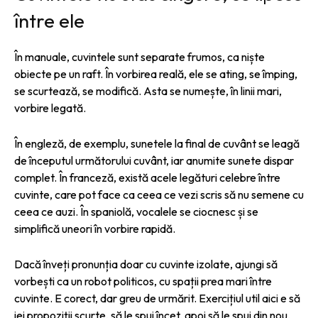
între ele
În manuale, cuvintele sunt separate frumos, ca niște
obiecte pe un raft. În vorbirea reală, ele se ating, se împing,
se scurtează, se modifică. Asta se numește, în linii mari,
vorbire legată.
În engleză, de exemplu, sunetele la final de cuvânt se leagă
de începutul următorului cuvânt, iar anumite sunete dispar
complet. În franceză, există acele legături celebre între
cuvinte, care pot face ca ceea ce vezi scris să nu semene cu
ceea ce auzi. În spaniolă, vocalele se ciocnesc și se
simplifică uneori în vorbire rapidă.
Dacă înveți pronunția doar cu cuvinte izolate, ajungi să
vorbești ca un robot politicos, cu spații prea mari între
cuvinte. E corect, dar greu de urmărit. Exercițiul util aici e să
iei propoziții scurte, să le spui încet, apoi să le spui din nou,