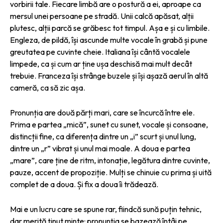
vorbirii tale. Fiecare limbă are o postură a ei, aproape ca
mersul unei persoane pe stradă. Unii calcă apăsat, alții
plutesc, alții parcă se grăbesc tot timpul. Așa e și cu limbile.
Engleza, de pildă, își ascunde multe vocale în grabă și pune
greutatea pe cuvinte cheie. Italiana își cântă vocalele
limpede, ca și cum ar ține ușa deschisă mai mult decât
trebuie. Franceza își strânge buzele și își așază aerul în altă
cameră, ca să zic așa.
Pronunția are două părți mari, care se încurcă între ele.
Prima e partea „mică”, sunet cu sunet, vocale și consoane,
distincții fine, ca diferența dintre un „i” scurt și unul lung,
dintre un „r” vibrat și unul mai moale. A doua e partea
„mare”, care ține de ritm, intonație, legătura dintre cuvinte,
pauze, accent de propoziție. Mulți se chinuie cu prima și uită
complet de a doua. Și fix a doua îi trădează.
Mai e un lucru care se spune rar, fiindcă sună puțin tehnic,
dar merită ținut minte: pronunția se bazează întâi pe