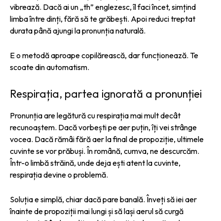
vibrează. Dacă ai un „th” englezesc, îl faci încet, simțind
limba între dinți, fără să te grăbești. Apoi reduci treptat
durata până ajungi la pronunția naturală.
E o metodă aproape copilărească, dar funcționează. Te
scoate din automatism.
Respirația, partea ignorată a pronunției
Pronunția are legătură cu respirația mai mult decât
recunoaștem. Dacă vorbești pe aer puțin, îți vei strânge
vocea. Dacă rămâi fără aer la final de propoziție, ultimele
cuvinte se vor prăbuși. În română, cumva, ne descurcăm.
Într-o limbă străină, unde deja ești atent la cuvinte,
respirația devine o problemă.
Soluția e simplă, chiar dacă pare banală. Înveți să iei aer
înainte de propoziții mai lungi și să lași aerul să curgă