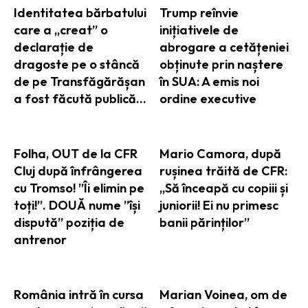
Identitatea bărbatului
Trump reînvie
care a „creat” o
inițiativele de
declarație de
abrogare a cetățeniei
dragoste pe o stâncă
obținute prin naștere
de pe Transfăgărășan
în SUA: A emis noi
a fost făcută publică…
ordine executive
Folha, OUT de la CFR
Mario Camora, după
Cluj după înfrângerea
rușinea trăită de CFR:
cu Tromso! ”Îi elimin pe
„Să înceapă cu copiii și
toți!”. DOUĂ nume ”își
juniorii! Ei nu primesc
dispută” poziția de
banii părinților”
antrenor
România intră în cursa
Marian Voinea, om de