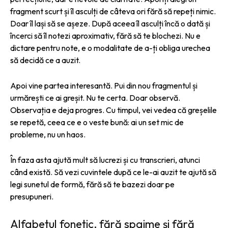
fragment scurt și îl asculți de câteva ori fără să repeți nimic.
Doar îl lași să se așeze. După aceea îl asculți încă o dată și
încerci să îl notezi aproximativ, fără să te blochezi. Nu e
dictare pentru note, e o modalitate de a-ți obliga urechea
să decidă ce a auzit.
Apoi vine partea interesantă. Pui din nou fragmentul și
urmărești ce ai greșit. Nu te certa. Doar observă.
Observația e deja progres. Cu timpul, vei vedea că greșelile
se repetă, ceea ce e o veste bună: ai un set mic de
probleme, nu un haos.
În faza asta ajută mult să lucrezi și cu transcrieri, atunci
când există. Să vezi cuvintele după ce le-ai auzit te ajută să
legi sunetul de formă, fără să te bazezi doar pe
presupuneri.
Alfabetul fonetic, fără spaime și fără