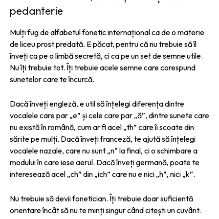
pedanterie
Mulți fug de alfabetul fonetic internațional ca de o materie
de liceu prost predată. E păcat, pentru că nu trebuie să îl
înveți ca pe o limbă secretă, ci ca pe un set de semne utile.
Nu îți trebuie tot. Îți trebuie acele semne care corespund
sunetelor care te încurcă.
Dacă înveți engleză, e util să înțelegi diferența dintre
vocalele care par „e” și cele care par „ă”, dintre sunete care
nu există în română, cum ar fi acel „th” care îi scoate din
sărite pe mulți. Dacă înveți franceză, te ajută să înțelegi
vocalele nazale, care nu sunt „n” la final, ci o schimbare a
modului în care iese aerul. Dacă înveți germană, poate te
interesează acel „ch” din „ich” care nu e nici „h”, nici „k”.
Nu trebuie să devii fonetician. Îți trebuie doar suficientă
orientare încât să nu te minți singur când citești un cuvânt.