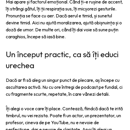
Mai apare și factorul emoțional. Când ți-e rușine de accent,
îți strângi gâtul, îți ții respirația sus, îți micșorezi gesturile.
Pronunția se face cu aer. Dacă aerul e timid, și sunetul
devine timid. Aici nu ajută moralizarea, ajută obișnuința și o
doză de umor. De multe ori, când îți dai voie să sune puțin
caraghios, începe să iasă bine.
Un început practic, ca să îți educi
urechea
Dacă ar fi să aleg un singur punct de plecare, aș începe cu
ascultarea activă. Nu cu ore întregi de podcast pe fundal, ci
cu fragmente scurte, repetate, în care vânezi detalii.
Îți alegi o voce care îți place. Contează, fiindcă dacă te irită
timbrul, nu vei rezista. Poate fi un actor, un prezentator, un
profesor, cineva de pe YouTube, nu e nevoie de
perfecțiune, dar e nevoie de claritate. Apoi îți alegi un