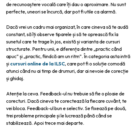
de recunoaștere vocală care îți dau o aproximare. Nu sunt
perfecte, uneori se încurcă, dar pot fi utile ca alarmă.
Dacă vrei un cadru mai organizat, în care cineva să te audă
constant, să îți observe tiparele și să te oprească fix la
sunetul care te trage în jos, există și varianta de cursuri
structurate. Pentru unii, e diferența dintre „practic când
apuc” și „practic, fiindcă am un ritm”. În categoria asta intră
și
cursuri online de la ILSC
, care pot fi o soluție comodă
atunci când nu ai timp de drumuri, dar ai nevoie de corecție
și ghidaj.
Atenție la ceva. Feedback-ul nu trebuie să fie o ploaie de
corecturi. Dacă cineva te corectează la fiecare cuvânt, te
vei bloca. Feedback-ul bun e selectiv. Se fixează pe două,
trei probleme principale și le lucrează până când se
stabilizează. Apoi trece mai departe.