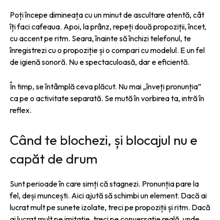
Poți începe dimineața cu un minut de ascultare atentă, cât
îți faci cafeaua. Apoi, la prânz, repeți două propoziții, încet,
cu accent pe ritm. Seara, înainte să închizi telefonul, te
înregistrezi cu o propoziție și o compari cu modelul. E un fel
de igienă sonoră. Nu e spectaculoasă, dar e eficientă.
În timp, se întâmplă ceva plăcut. Nu mai „înveți pronunția”
ca pe o activitate separată. Se mută în vorbirea ta, intră în
reflex.
Când te blochezi, și blocajul nu e
capăt de drum
Sunt perioade în care simți că stagnezi. Pronunția pare la
fel, deși muncești. Aici ajută să schimbi un element. Dacă ai
lucrat mult pe sunete izolate, treci pe propoziții și ritm. Dacă
ai lucrat mult pe imitație, treci pe conversație reală, unde