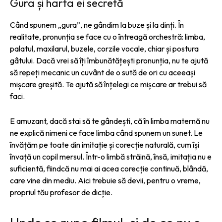
Gura și harta ei secretă
Când spunem „gura”, ne gândim la buze și la dinți. În
realitate, pronunția se face cu o întreagă orchestră: limba,
palatul, maxilarul, buzele, corzile vocale, chiar și postura
gâtului. Dacă vrei să îți îmbunătățești pronunția, nu te ajută
să repeți mecanic un cuvânt de o sută de ori cu aceeași
mișcare greșită. Te ajută să înțelegi ce mișcare ar trebui să
faci.
E amuzant, dacă stai să te gândești, că în limba maternă nu
ne explică nimeni ce face limba când spunem un sunet. Le
învățăm pe toate din imitație și corecție naturală, cum își
învață un copil mersul. Într-o limbă străină, însă, imitația nu e
suficientă, fiindcă nu mai ai acea corecție continuă, blândă,
care vine din mediu. Aici trebuie să devii, pentru o vreme,
propriul tău profesor de dicție.