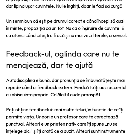
dar lipind ușor cuvintele. Nu le înghiți, doar le faci să curgă.
Un semn bun că ești pe drumul corect e când începi să auzi,
în minte, propoziția ca un tot. Nu ca o înșiruire de cuvinte. E
ca atunci când citești o frază și nu mai vezi literele, ci sensul.
Feedback-ul, oglinda care nu te
menajează, dar te ajută
Autodisciplina e bună, dar pronunția se îmbunătățește mai
repede când ai feedback extern. Fiindcă tu îți auzi accentul
cu obișnuința proprie. Celălalt îl aude proaspăt.
Poți obține feedback în mai multe feluri, în funcție de ce îți
permite viața. Uneori e un profesor care te corectează
punctual. Alteori e un prieten nativ care îți spune „nu se
înțelege aici” și îți arată ce a auzit. Alteori sunt instrumente