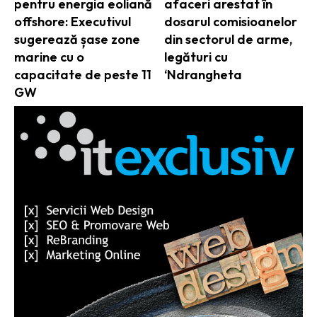
pentru energia eoliană
afaceri arestat în
offshore: Executivul
dosarul comisioanelor
sugerează șase zone
din sectorul de arme,
marine cu o
legături cu
capacitate de peste 11
‘Ndrangheta
GW