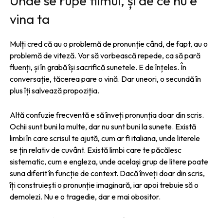
Unde se rupe filmul, și de ce nu e
vina ta
Mulți cred că au o problemă de pronunție când, de fapt, au o
problemă de viteză. Vor să vorbească repede, ca să pară
fluenți, și în grabă își sacrifică sunetele. E de înțeles. În
conversație, tăcerea pare o vină. Dar uneori, o secundă în
plus îți salvează propoziția.
Altă confuzie frecventă e să înveți pronunția doar din scris.
Ochii sunt buni la multe, dar nu sunt buni la sunete. Există
limbi în care scrisul te ajută, cum ar fi italiana, unde literele
se țin relativ de cuvânt. Există limbi care te păcălesc
sistematic, cum e engleza, unde același grup de litere poate
suna diferit în funcție de context. Dacă înveți doar din scris,
îți construiești o pronunție imaginară, iar apoi trebuie să o
demolezi. Nu e o tragedie, dar e mai obositor.