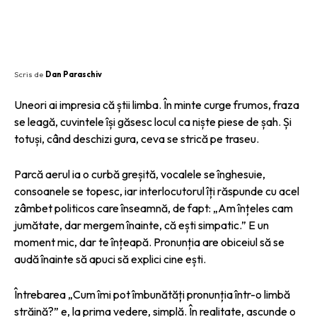
Scris de
Dan Paraschiv
Uneori ai impresia că știi limba. În minte curge frumos, fraza
se leagă, cuvintele își găsesc locul ca niște piese de șah. Și
totuși, când deschizi gura, ceva se strică pe traseu.
Parcă aerul ia o curbă greșită, vocalele se înghesuie,
consoanele se topesc, iar interlocutorul îți răspunde cu acel
zâmbet politicos care înseamnă, de fapt: „Am înțeles cam
jumătate, dar mergem înainte, că ești simpatic.” E un
moment mic, dar te înțeapă. Pronunția are obiceiul să se
audă înainte să apuci să explici cine ești.
Întrebarea „Cum îmi pot îmbunătăți pronunția într-o limbă
străină?” e, la prima vedere, simplă. În realitate, ascunde o