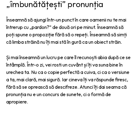
„îmbunătățești” pronunția
Înseamnă să ajungi într-un punct în care oamenii nu te mai
întrerup cu „pardon?” de două ori pe minut. Înseamnă să
poți spune o propoziție fără să o repeți. Înseamnă să simți
că limba străină nu îți mai stă în gură ca un obiect străin.
Și mai înseamnă un lucru pe care îl recunoști abia după ce se
întâmplă. Într-o zi, vei rosti un cuvânt și îți va suna bine în
urechea ta. Nu ca o copie perfectă a cuiva, ci ca o versiune
a ta, mai clară, mai sigură. Iar cineva îți va răspunde firesc,
fără să se oprească să descifreze. Atunci îți dai seama că
pronunția nu e un concurs de sunete, ci o formă de
apropiere.
ARTICOLE ASEMANATOARE