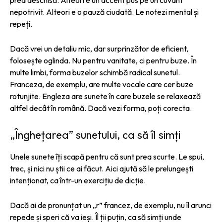
nepotrivit. Alteori e o pauză ciudată. Le notezi mental și
repeți.
Dacă vrei un detaliu mic, dar surprinzător de eficient,
folosește oglinda. Nu pentru vanitate, ci pentru buze. În
multe limbi, forma buzelor schimbă radical sunetul.
Franceza, de exemplu, are multe vocale care cer buze
rotunjite. Engleza are sunete în care buzele se relaxează
altfel decât în română. Dacă vezi forma, poți corecta.
„Înghețarea” sunetului, ca să îl simți
Unele sunete îți scapă pentru că sunt prea scurte. Le spui,
trec, și nici nu știi ce ai făcut. Aici ajută să le prelungești
intenționat, ca într-un exercițiu de dicție.
Dacă ai de pronunțat un „r” francez, de exemplu, nu îl arunci
repede și speri că va ieși. Îl ții puțin, ca să simți unde