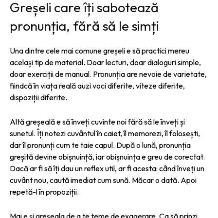
Greșeli care îți sabotează
pronunția, fără să le simți
Una dintre cele mai comune greșeli e să practici mereu
același tip de material. Doar lecturi, doar dialoguri simple,
doar exerciții de manual. Pronunția are nevoie de varietate,
fiindcă în viața reală auzi voci diferite, viteze diferite,
dispoziții diferite.
Altă greșeală e să înveți cuvinte noi fără să le înveți și
sunetul. Îți notezi cuvântul în caiet, îl memorezi, îl folosești,
dar îl pronunți cum te taie capul. După o lună, pronunția
greșită devine obișnuință, iar obișnuința e greu de corectat.
Dacă ar fi să îți dau un reflex util, ar fi acesta: când înveți un
cuvânt nou, caută imediat cum sună. Măcar o dată. Apoi
repetă-l în propoziții.
Mai e și greșeala de a te teme de exagerare. Ca să prinzi