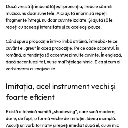
Dacă vrei să îți îmbunătățești pronunția, trebuie să imiti
muzica, nu doar sunetele. Aici ajută enorm să repeți
fragmente întregi, nu doar cuvinte izolate. Și ajută să le
repeți cu aceeași intensitate și cu aceleași pauze.
Când spui o propoziție într-o limbă străină, întreabă-te ce
cuvânt e „greu” în acea propoziție. Pe ce cade accentul. În
română, ai tendința să accentuezi multe cuvinte. În engleză,
dacă accentuezi tot, nu se mai înțelege nimic. E ca și cum ai
vorbi mereu cu majuscule.
Imitația, acel instrument vechi și
foarte eficient
Există o tehnică numită „shadowing”, care sună modern,
dar e, de fapt, o formă veche de imitație. Ideea e simplă.
Asculți un vorbitor nativ și repeți imediat după el, cu un mic