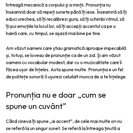
întreagă mecanică a corpului și a minții. Pronunția nu
înseamnă doar să repeți sunete până îți iese. Înseamnă să îți
educi urechea, să îți recalibrezi gura, să îți schimbi ritmul, să
îți pui emoțiile la locul lor, să îți accepți accentul ca pe o
haină care, cu timpul, se așază mai bine pe tine.
Am văzut oameni care știau gramatică aproape impecabilă
și, totuși, se loveau de pronunție ca de un zid. Și am văzut
oameni cu vocabular modest, dar cu o muzicalitate care îi
făcea ușor de înțeles. Asta spune multe. Pronunția e un fel
de politețe sonoră: îi ușurezi celuilalt munca de a te înțelege.
Pronunția nu e doar „cum se
spune un cuvânt”
Când cineva îți spune „ai accent”, de cele mai multe ori nu
se referă la un singur sunet. Se referă la întreaga ținută a