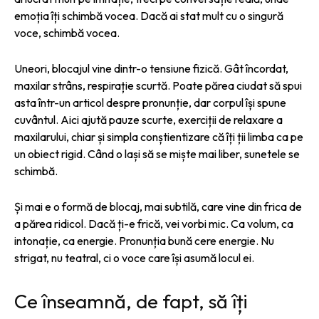
emoția îți schimbă vocea. Dacă ai stat mult cu o singură
voce, schimbă vocea.
Uneori, blocajul vine dintr-o tensiune fizică. Gât încordat,
maxilar strâns, respirație scurtă. Poate părea ciudat să spui
asta într-un articol despre pronunție, dar corpul își spune
cuvântul. Aici ajută pauze scurte, exerciții de relaxare a
maxilarului, chiar și simpla conștientizare că îți ții limba ca pe
un obiect rigid. Când o lași să se miște mai liber, sunetele se
schimbă.
Și mai e o formă de blocaj, mai subtilă, care vine din frica de
a părea ridicol. Dacă ți-e frică, vei vorbi mic. Ca volum, ca
intonație, ca energie. Pronunția bună cere energie. Nu
strigat, nu teatral, ci o voce care își asumă locul ei.
Ce înseamnă, de fapt, să îți