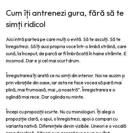
Cum îți antrenezi gura, fără să te
simți ridicol
Aici intră partea pe care mulți o evită. Să te asculți. Să te
înregistrezi. Să îți auzi propria voce într-o limbă străină, care
sună, la început, de parcă ar fi îmbrăcată în haine strâmte. E
incomod. Dar e și cel mai scurt drum.
Înregistrarea îți arată ce nu simți din interior. Noi ne auzim și
prin vibrațiile din oase, iar asta ne face vocea să pară mai
plină, mai frumoasă, mai „a noastră”. Înregistrarea e o
oglindă mai rece. Dar oglinda nu minte.
Începi cu propoziții scurte. Nu cu monologuri. Îți alegi o
propoziție clară, o spui, o înregistrezi, apoi o compari cu
varianta nativă. Diferențele devin vizibile. Uneori e o vocală
prea deschisă. Alteori e un accent pus pe un cuvânt