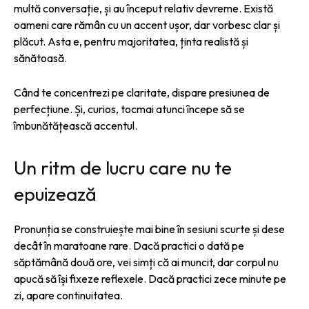
multă conversație, și au început relativ devreme. Există
oameni care rămân cu un accent ușor, dar vorbesc clar și
plăcut. Asta e, pentru majoritatea, ținta realistă și
sănătoasă.
Când te concentrezi pe claritate, dispare presiunea de
perfecțiune. Și, curios, tocmai atunci începe să se
îmbunătățească accentul.
Un ritm de lucru care nu te
epuizează
Pronunția se construiește mai bine în sesiuni scurte și dese
decât în maratoane rare. Dacă practici o dată pe
săptămână două ore, vei simți că ai muncit, dar corpul nu
apucă să își fixeze reflexele. Dacă practici zece minute pe
zi, apare continuitatea.