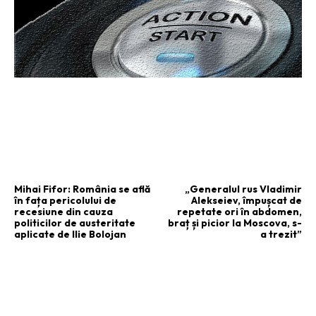
ARTICOLUL PRECEDENT
ARTICOLUL URMĂTOR
Mihai Fifor: România se află
„Generalul rus Vladimir
în fața pericolului de
Alekseiev, împușcat de
recesiune din cauza
repetate ori în abdomen,
politicilor de austeritate
braț și picior la Moscova, s-
aplicate de Ilie Bolojan
a trezit”