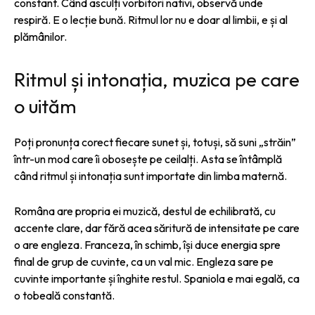
constant. Când asculți vorbitori nativi, observă unde
respiră. E o lecție bună. Ritmul lor nu e doar al limbii, e și al
plămânilor.
Ritmul și intonația, muzica pe care
o uităm
Poți pronunța corect fiecare sunet și, totuși, să suni „străin”
într-un mod care îi obosește pe ceilalți. Asta se întâmplă
când ritmul și intonația sunt importate din limba maternă.
Româna are propria ei muzică, destul de echilibrată, cu
accente clare, dar fără acea săritură de intensitate pe care
o are engleza. Franceza, în schimb, își duce energia spre
final de grup de cuvinte, ca un val mic. Engleza sare pe
cuvinte importante și înghite restul. Spaniola e mai egală, ca
o tobeală constantă.