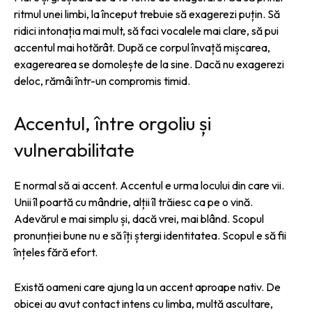
ritmul unei limbi, la început trebuie să exagerezi puțin. Să
ridici intonația mai mult, să faci vocalele mai clare, să pui
accentul mai hotărât. După ce corpul învață mișcarea,
exagerearea se domolește de la sine. Dacă nu exagerezi
deloc, rămâi într-un compromis timid.
Accentul, între orgoliu și
vulnerabilitate
E normal să ai accent. Accentul e urma locului din care vii.
Unii îl poartă cu mândrie, alții îl trăiesc ca pe o vină.
Adevărul e mai simplu și, dacă vrei, mai blând. Scopul
pronunției bune nu e să îți ștergi identitatea. Scopul e să fii
înțeles fără efort.
Există oameni care ajung la un accent aproape nativ. De
obicei au avut contact intens cu limba, multă ascultare,