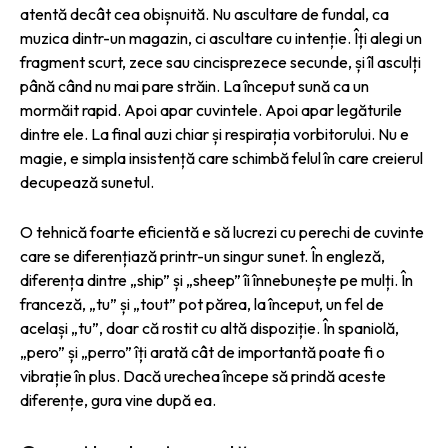
atentă decât cea obișnuită. Nu ascultare de fundal, ca
muzica dintr-un magazin, ci ascultare cu intenție. Îți alegi un
fragment scurt, zece sau cincisprezece secunde, și îl asculți
până când nu mai pare străin. La început sună ca un
mormăit rapid. Apoi apar cuvintele. Apoi apar legăturile
dintre ele. La final auzi chiar și respirația vorbitorului. Nu e
magie, e simpla insistență care schimbă felul în care creierul
decupează sunetul.
O tehnică foarte eficientă e să lucrezi cu perechi de cuvinte
care se diferențiază printr-un singur sunet. În engleză,
diferența dintre „ship” și „sheep” îi înnebunește pe mulți. În
franceză, „tu” și „tout” pot părea, la început, un fel de
același „tu”, doar că rostit cu altă dispoziție. În spaniolă,
„pero” și „perro” îți arată cât de importantă poate fi o
vibrație în plus. Dacă urechea începe să prindă aceste
diferențe, gura vine după ea.