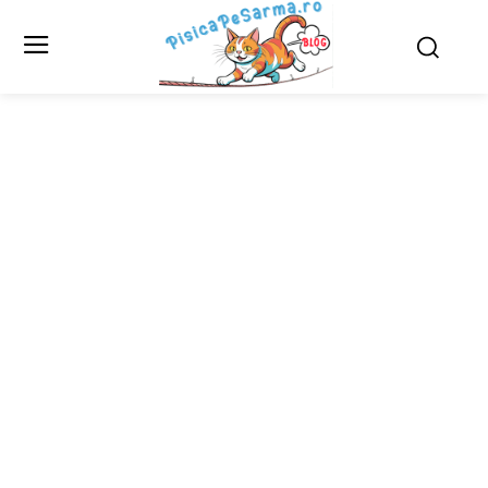
Articole scrise de
autorul
Dan
Paraschiv
Autorul Paraschiv Dan se remarcă prin talentul narativ și
prin felul profund în care abordează teme
contemporane. Scrierile sale impresionează prin
autenticitate, un stil elegant și o înțelegere fină a naturii
umane. Fiecare text reflectă pasiune, rigoare și o voce