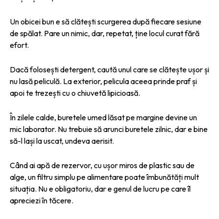
Un obicei bun e să clătești scurgerea după fiecare sesiune
de spălat. Pare un nimic, dar, repetat, ține locul curat fără
efort.
Dacă folosești detergent, caută unul care se clătește ușor și
nu lasă peliculă. La exterior, pelicula aceea prinde praf și
apoi te trezești cu o chiuvetă lipicioasă.
În zilele calde, buretele umed lăsat pe margine devine un
mic laborator. Nu trebuie să arunci buretele zilnic, dar e bine
să-l lași la uscat, undeva aerisit.
Când ai apă de rezervor, cu ușor miros de plastic sau de
alge, un filtru simplu pe alimentare poate îmbunătăți mult
situația. Nu e obligatoriu, dar e genul de lucru pe care îl
apreciezi în tăcere.