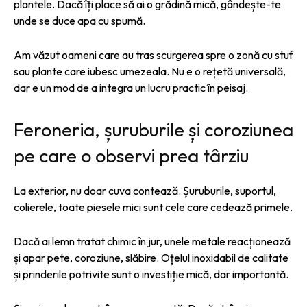
plantele. Dacă îți place să ai o grădină mică, gândește-te
unde se duce apa cu spumă.
Am văzut oameni care au tras scurgerea spre o zonă cu stuf
sau plante care iubesc umezeala. Nu e o rețetă universală,
dar e un mod de a integra un lucru practic în peisaj.
Feroneria, șuruburile și coroziunea
pe care o observi prea târziu
La exterior, nu doar cuva contează. Șuruburile, suportul,
colierele, toate piesele mici sunt cele care cedează primele.
Dacă ai lemn tratat chimic în jur, unele metale reacționează
și apar pete, coroziune, slăbire. Oțelul inoxidabil de calitate
și prinderile potrivite sunt o investiție mică, dar importantă.