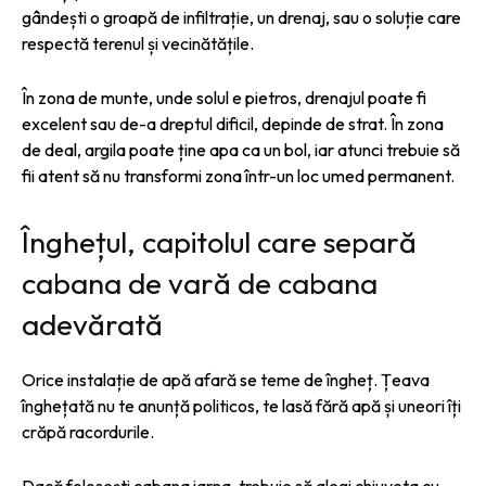
gândești o groapă de infiltrație, un drenaj, sau o soluție care
respectă terenul și vecinătățile.
În zona de munte, unde solul e pietros, drenajul poate fi
excelent sau de-a dreptul dificil, depinde de strat. În zona
de deal, argila poate ține apa ca un bol, iar atunci trebuie să
fii atent să nu transformi zona într-un loc umed permanent.
Înghețul, capitolul care separă
cabana de vară de cabana
adevărată
Orice instalație de apă afară se teme de îngheț. Țeava
înghețată nu te anunță politicos, te lasă fără apă și uneori îți
crăpă racordurile.
Dacă folosești cabana iarna, trebuie să alegi chiuveta cu