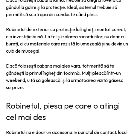
gândul la golire și la protecție. Ideal, sistemul trebuie să
permită să scoți apa din conducte când pleci.
Robinetul de exterior cu protecție la îngheț, montat corect,
e o investiție bună. La fel și izolarea racordurilor, nu doar cu
bureți, ci cu materiale care rezistă la umezeală și nu devin un
cuib de mucegai.
Dacă folosești cabana mai ales vara, tot merită să te
gândești la primul îngheț din toamnă. Mulți pleacă într-un
weekend, uită să golească, și la următoarea vizită găsesc
surprize.
Robinetul, piesa pe care o atingi
cel mai des
Robinetul nu e doar un accesoriu. E punctul de contact, locul