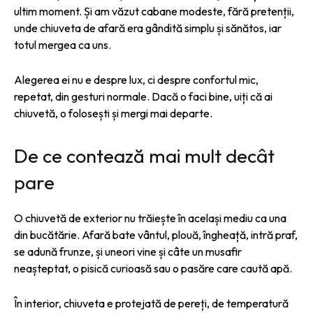
ultim moment. Și am văzut cabane modeste, fără pretenții,
unde chiuveta de afară era gândită simplu și sănătos, iar
totul mergea ca uns.
Alegerea ei nu e despre lux, ci despre confortul mic,
repetat, din gesturi normale. Dacă o faci bine, uiți că ai
chiuvetă, o folosești și mergi mai departe.
De ce contează mai mult decât
pare
O chiuvetă de exterior nu trăiește în același mediu ca una
din bucătărie. Afară bate vântul, plouă, îngheață, intră praf,
se adună frunze, și uneori vine și câte un musafir
neașteptat, o pisică curioasă sau o pasăre care caută apă.
În interior, chiuveta e protejată de pereți, de temperatură