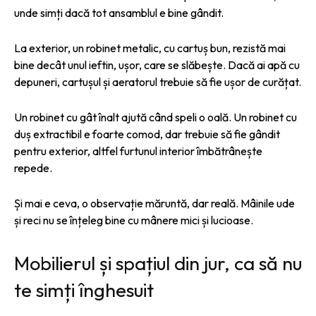
unde simți dacă tot ansamblul e bine gândit.
La exterior, un robinet metalic, cu cartuș bun, rezistă mai
bine decât unul ieftin, ușor, care se slăbește. Dacă ai apă cu
depuneri, cartușul și aeratorul trebuie să fie ușor de curățat.
Un robinet cu gât înalt ajută când speli o oală. Un robinet cu
duș extractibil e foarte comod, dar trebuie să fie gândit
pentru exterior, altfel furtunul interior îmbătrânește
repede.
Și mai e ceva, o observație măruntă, dar reală. Mâinile ude
și reci nu se înțeleg bine cu mânere mici și lucioase.
Mobilierul și spațiul din jur, ca să nu
te simți înghesuit