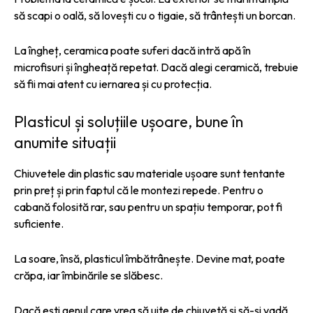
să scapi o oală, să lovești cu o tigaie, să trântești un borcan.
La îngheț, ceramica poate suferi dacă intră apă în
microfisuri și îngheață repetat. Dacă alegi ceramică, trebuie
să fii mai atent cu iernarea și cu protecția.
Plasticul și soluțiile ușoare, bune în
anumite situații
Chiuvetele din plastic sau materiale ușoare sunt tentante
prin preț și prin faptul că le montezi repede. Pentru o
cabană folosită rar, sau pentru un spațiu temporar, pot fi
suficiente.
La soare, însă, plasticul îmbătrânește. Devine mat, poate
crăpa, iar îmbinările se slăbesc.
Dacă ești genul care vrea să uite de chiuvetă și să-și vadă