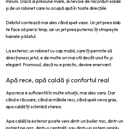
minuni. Dacă ai presiune mare, ai nevoie de racorduri solide
și de un robinet care nu scuipă apă în toate direcțiile.
Debitul contează mai ales când speli vase. Un jet prea slab
te face să pierzi timp, iar un jet prea puternic îți stropește
hainele și blatul.
La exterior, un robinet cu cap mobil, care îți permite să
direcționezi jetul, e de multe ori mai util decât unul fix și
elegant. Frumosul, dacă nu e practic, devine enervant.
Apă rece, apă caldă și confortul real
Apa rece e suficientă în multe situații, mai ales vara. Dar
când e răcoare, când ai mâinile reci, când speli ceva gras,
apa caldă îți schimbă starea.
Apa caldă la exterior poate veni dintr-un boiler mic, dintr-un
instant pe gaz, dintr-o centrală, sau dintr-un sistem simplu