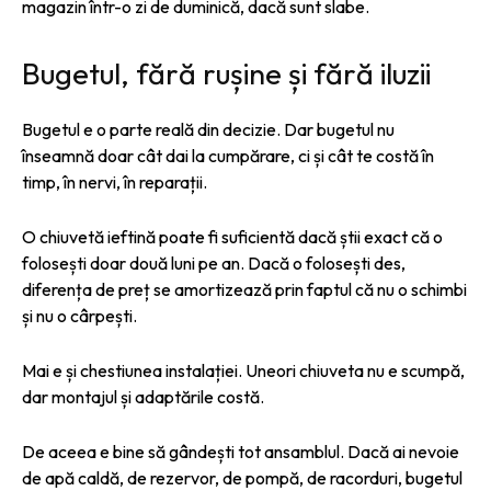
magazin într-o zi de duminică, dacă sunt slabe.
Bugetul, fără rușine și fără iluzii
Bugetul e o parte reală din decizie. Dar bugetul nu
înseamnă doar cât dai la cumpărare, ci și cât te costă în
timp, în nervi, în reparații.
O chiuvetă ieftină poate fi suficientă dacă știi exact că o
folosești doar două luni pe an. Dacă o folosești des,
diferența de preț se amortizează prin faptul că nu o schimbi
și nu o cârpești.
Mai e și chestiunea instalației. Uneori chiuveta nu e scumpă,
dar montajul și adaptările costă.
De aceea e bine să gândești tot ansamblul. Dacă ai nevoie
de apă caldă, de rezervor, de pompă, de racorduri, bugetul