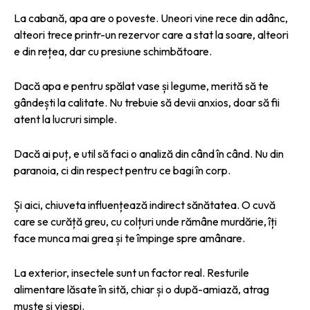
La cabană, apa are o poveste. Uneori vine rece din adânc,
alteori trece printr-un rezervor care a stat la soare, alteori
e din rețea, dar cu presiune schimbătoare.
Dacă apa e pentru spălat vase și legume, merită să te
gândești la calitate. Nu trebuie să devii anxios, doar să fii
atent la lucruri simple.
Dacă ai puț, e util să faci o analiză din când în când. Nu din
paranoia, ci din respect pentru ce bagi în corp.
Și aici, chiuveta influențează indirect sănătatea. O cuvă
care se curăță greu, cu colțuri unde rămâne murdărie, îți
face munca mai grea și te împinge spre amânare.
La exterior, insectele sunt un factor real. Resturile
alimentare lăsate în sită, chiar și o după-amiază, atrag
muște și viespi.