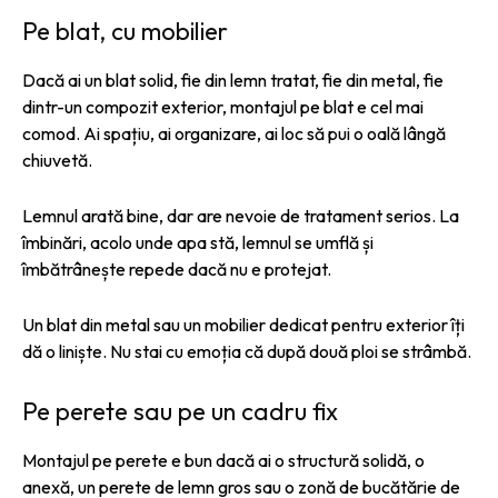
Pe blat, cu mobilier
Dacă ai un blat solid, fie din lemn tratat, fie din metal, fie
dintr-un compozit exterior, montajul pe blat e cel mai
comod. Ai spațiu, ai organizare, ai loc să pui o oală lângă
chiuvetă.
Lemnul arată bine, dar are nevoie de tratament serios. La
îmbinări, acolo unde apa stă, lemnul se umflă și
îmbătrânește repede dacă nu e protejat.
Un blat din metal sau un mobilier dedicat pentru exterior îți
dă o liniște. Nu stai cu emoția că după două ploi se strâmbă.
Pe perete sau pe un cadru fix
Montajul pe perete e bun dacă ai o structură solidă, o
anexă, un perete de lemn gros sau o zonă de bucătărie de