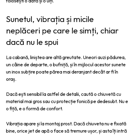
folosești o dată și o uiți.
Sunetul, vibrația și micile
neplăceri pe care le simți, chiar
dacă nu le spui
La cabană, liniștea are altă greutate. Uneori auzi pădurea,
un câine de departe, o bufniță, și în mijlocul acestor sunete
un inox subțire poate părea mai deranjant decât ar fi în
oraș.
Dacă ești sensibil la astfel de detalii, caută o chiuvetă cu
material mai gros sau cu protecție fonică pe dedesubt. Nu e
o fiță, e o formă de confort.
Vibrația apare și la montaj prost. Dacă chiuveta nu e fixată
bine, orice jet de apă o face să tremure ușor, și asta îți intră