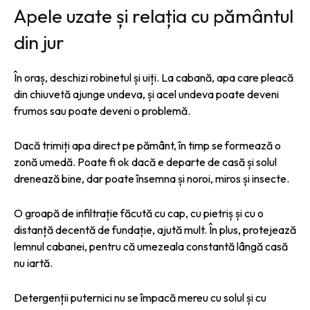
Apele uzate și relația cu pământul
din jur
În oraș, deschizi robinetul și uiți. La cabană, apa care pleacă
din chiuvetă ajunge undeva, și acel undeva poate deveni
frumos sau poate deveni o problemă.
Dacă trimiți apa direct pe pământ, în timp se formează o
zonă umedă. Poate fi ok dacă e departe de casă și solul
drenează bine, dar poate însemna și noroi, miros și insecte.
O groapă de infiltrație făcută cu cap, cu pietriș și cu o
distanță decentă de fundație, ajută mult. În plus, protejează
lemnul cabanei, pentru că umezeala constantă lângă casă
nu iartă.
Detergenții puternici nu se împacă mereu cu solul și cu