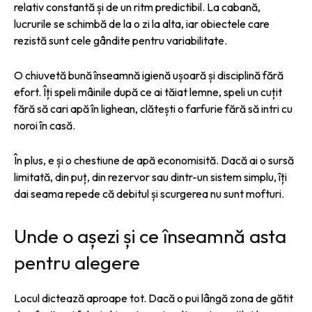
relativ constantă și de un ritm predictibil. La cabană,
lucrurile se schimbă de la o zi la alta, iar obiectele care
rezistă sunt cele gândite pentru variabilitate.
O chiuvetă bună înseamnă igienă ușoară și disciplină fără
efort. Îți speli mâinile după ce ai tăiat lemne, speli un cuțit
fără să cari apă în lighean, clătești o farfurie fără să intri cu
noroi în casă.
În plus, e și o chestiune de apă economisită. Dacă ai o sursă
limitată, din puț, din rezervor sau dintr-un sistem simplu, îți
dai seama repede că debitul și scurgerea nu sunt mofturi.
Unde o așezi și ce înseamnă asta
pentru alegere
Locul dictează aproape tot. Dacă o pui lângă zona de gătit