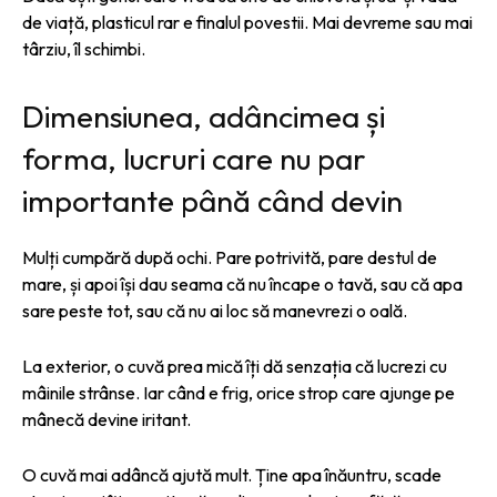
de viață, plasticul rar e finalul povestii. Mai devreme sau mai
târziu, îl schimbi.
Dimensiunea, adâncimea și
forma, lucruri care nu par
importante până când devin
Mulți cumpără după ochi. Pare potrivită, pare destul de
mare, și apoi își dau seama că nu încape o tavă, sau că apa
sare peste tot, sau că nu ai loc să manevrezi o oală.
La exterior, o cuvă prea mică îți dă senzația că lucrezi cu
mâinile strânse. Iar când e frig, orice strop care ajunge pe
mânecă devine iritant.
O cuvă mai adâncă ajută mult. Ține apa înăuntru, scade