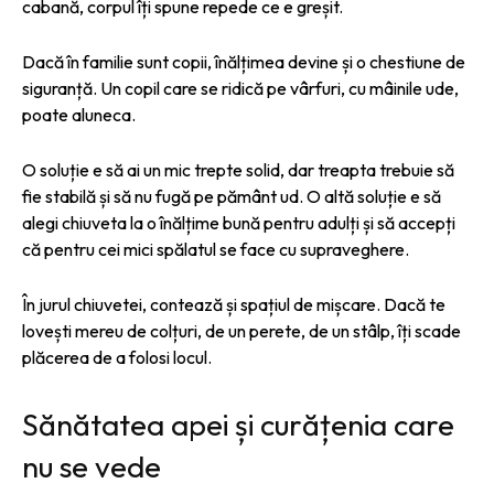
cabană, corpul îți spune repede ce e greșit.
Dacă în familie sunt copii, înălțimea devine și o chestiune de
siguranță. Un copil care se ridică pe vârfuri, cu mâinile ude,
poate aluneca.
O soluție e să ai un mic trepte solid, dar treapta trebuie să
fie stabilă și să nu fugă pe pământ ud. O altă soluție e să
alegi chiuveta la o înălțime bună pentru adulți și să accepți
că pentru cei mici spălatul se face cu supraveghere.
În jurul chiuvetei, contează și spațiul de mișcare. Dacă te
lovești mereu de colțuri, de un perete, de un stâlp, îți scade
plăcerea de a folosi locul.
Sănătatea apei și curățenia care
nu se vede