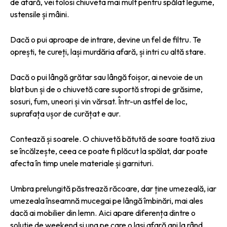
de afară, vei folosi chiuveta mai mult pentru spălat legume,
ustensile și mâini.
Dacă o pui aproape de intrare, devine un fel de filtru. Te
oprești, te cureți, lași murdăria afară, și intri cu altă stare.
Dacă o pui lângă grătar sau lângă foișor, ai nevoie de un
blat bun și de o chiuvetă care suportă stropi de grăsime,
sosuri, fum, uneori și vin vărsat. Într-un astfel de loc,
suprafața ușor de curățat e aur.
Contează și soarele. O chiuvetă bătută de soare toată ziua
se încălzește, ceea ce poate fi plăcut la spălat, dar poate
afecta în timp unele materiale și garnituri.
Umbra prelungită păstrează răcoare, dar ține umezeală, iar
umezeala înseamnă mucegai pe lângă îmbinări, mai ales
dacă ai mobilier din lemn. Aici apare diferența dintre o
soluție de weekend și una pe care o lași afară ani la rând.