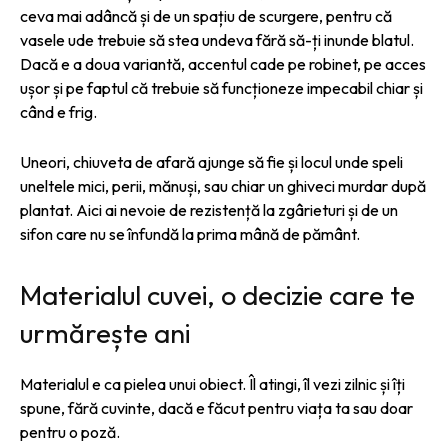
ceva mai adâncă și de un spațiu de scurgere, pentru că
vasele ude trebuie să stea undeva fără să-ți inunde blatul.
Dacă e a doua variantă, accentul cade pe robinet, pe acces
ușor și pe faptul că trebuie să funcționeze impecabil chiar și
când e frig.
Uneori, chiuveta de afară ajunge să fie și locul unde speli
uneltele mici, perii, mănuși, sau chiar un ghiveci murdar după
plantat. Aici ai nevoie de rezistență la zgârieturi și de un
sifon care nu se înfundă la prima mână de pământ.
Materialul cuvei, o decizie care te
urmărește ani
Materialul e ca pielea unui obiect. Îl atingi, îl vezi zilnic și îți
spune, fără cuvinte, dacă e făcut pentru viața ta sau doar
pentru o poză.