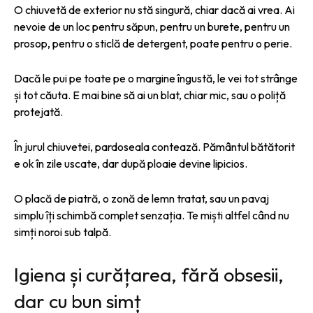
O chiuvetă de exterior nu stă singură, chiar dacă ai vrea. Ai
nevoie de un loc pentru săpun, pentru un burete, pentru un
prosop, pentru o sticlă de detergent, poate pentru o perie.
Dacă le pui pe toate pe o margine îngustă, le vei tot strânge
și tot căuta. E mai bine să ai un blat, chiar mic, sau o poliță
protejată.
În jurul chiuvetei, pardoseala contează. Pământul bătătorit
e ok în zile uscate, dar după ploaie devine lipicios.
O placă de piatră, o zonă de lemn tratat, sau un pavaj
simplu îți schimbă complet senzația. Te miști altfel când nu
simți noroi sub talpă.
Igiena și curățarea, fără obsesii,
dar cu bun simț