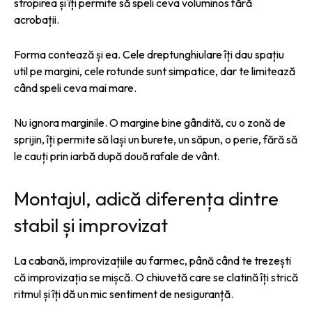
stropirea și îți permite să speli ceva voluminos fără
acrobații.
Forma contează și ea. Cele dreptunghiulare îți dau spațiu
util pe margini, cele rotunde sunt simpatice, dar te limitează
când speli ceva mai mare.
Nu ignora marginile. O margine bine gândită, cu o zonă de
sprijin, îți permite să lași un burete, un săpun, o perie, fără să
le cauți prin iarbă după două rafale de vânt.
Montajul, adică diferența dintre
stabil și improvizat
La cabană, improvizațiile au farmec, până când te trezești
că improvizația se mișcă. O chiuvetă care se clatină îți strică
ritmul și îți dă un mic sentiment de nesiguranță.