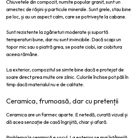
Chiuvetele din compozit, numite popular granit, sunt un
amestec de rășini și particule minerale. Sunt grele, stau bine
pe loc, și au un aspect calm, care se potrivește la cabane.
Sunt rezistente la zgârieturi moderate și suportă
temperaturi bune, dar nu sunt invincibile. Dacă scapi un
topor mic sau o piatră grea, se poate ciobi, iar ciobitura
aceea rămâne.
La exterior, compozitul se simte bine dacă e protejat de
soare direct prea multe ore zilnic. Culorile închise pot păli în
timp dacă materialul nu e de calitate.
Ceramica, frumoasă, dar cu pretenții
Ceramica are un farmec aparte. E netedă, curată vizual și
dă acea senzație de casă îngrijită, chiar și afară.
Problema la ceramică e șocul. La exterior se mai întâmplă