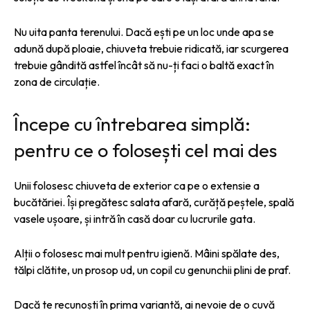
Nu uita panta terenului. Dacă ești pe un loc unde apa se
adună după ploaie, chiuveta trebuie ridicată, iar scurgerea
trebuie gândită astfel încât să nu-ți faci o baltă exact în
zona de circulație.
Începe cu întrebarea simplă:
pentru ce o folosești cel mai des
Unii folosesc chiuveta de exterior ca pe o extensie a
bucătăriei. Își pregătesc salata afară, curăță peștele, spală
vasele ușoare, și intră în casă doar cu lucrurile gata.
Alții o folosesc mai mult pentru igienă. Mâini spălate des,
tălpi clătite, un prosop ud, un copil cu genunchii plini de praf.
Dacă te recunoști în prima variantă, ai nevoie de o cuvă