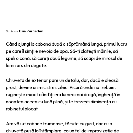
Scris de
Dan Paraschiv
Când ajungi la cabană după o săptămână lungă, primul lucru
pe care îl simți e nevoia de apă. Să-ți clătești mâinile, să
speli o cană, să cureți două legume, să scapi de mirosul de
lemn ars din degete.
Chiuveta de exterior pare un detaliu, dar, dacă e aleasă
prost, devine un mic stres zilnic. Picură unde nu trebuie,
ruginește exact când îți era lumea mai dragă, îngheață în
noaptea aceea cu lună plină, și te trezești dimineața cu
robinetul blocat.
Am văzut cabane frumoase, făcute cu gust, dar cu o
chiuvetă pusă la întâmplare, ca un fel de improvizație de