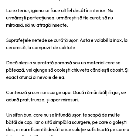
La exterior, igiena se face altfel decât în interior. Nu
urmărești perfecțiunea, urmărești să fie curat, să nu
miroasă, să nu atragă insecte.
Suprafețele netede se curăță ușor. Asta e valabil la inox, la
ceramică, la compozit de calitate.
Dacă alegi o suprafață poroasă sau un material care se
pătează, vei ajunge să ocolești chiuveta când ești obosit. Și
exact atunci ai nevoie de ea.
Contează și cum se scurge apa. Dacă rămân bălți în jur, se
adună praf, frunze, și apar mirosuri.
Un sifon bun, care nu se înfundă ușor, te scapă de multe
bătăi de cap. Iar o sită simplă la scurgere, pe care o golești
des, e mai eficientă decât orice soluție sofisticată pe care o