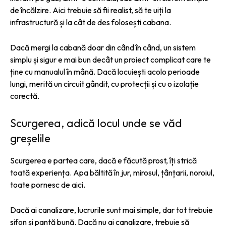
de încălzire. Aici trebuie să fii realist, să te uiți la
infrastructură și la cât de des folosești cabana.
Dacă mergi la cabană doar din când în când, un sistem
simplu și sigur e mai bun decât un proiect complicat care te
ține cu manualul în mână. Dacă locuiești acolo perioade
lungi, merită un circuit gândit, cu protecții și cu o izolație
corectă.
Scurgerea, adică locul unde se văd
greșelile
Scurgerea e partea care, dacă e făcută prost, îți strică
toată experiența. Apa băltită în jur, mirosul, țânțarii, noroiul,
toate pornesc de aici.
Dacă ai canalizare, lucrurile sunt mai simple, dar tot trebuie
sifon și pantă bună. Dacă nu ai canalizare, trebuie să