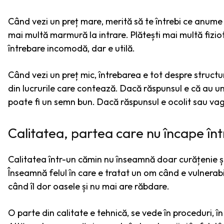
Când vezi un preț mare, merită să te întrebi ce anume p
mai multă marmură la intrare. Plătești mai multă fiziot
întrebare incomodă, dar e utilă.
Când vezi un preț mic, întrebarea e tot despre structur
din lucrurile care contează. Dacă răspunsul e că au un 
poate fi un semn bun. Dacă răspunsul e ocolit sau vag
Calitatea, partea care nu încape înt
Calitatea într-un cămin nu înseamnă doar curățenie și 
Înseamnă felul în care e tratat un om când e vulnerabi
când îl dor oasele și nu mai are răbdare.
O parte din calitate e tehnică, se vede în proceduri, în