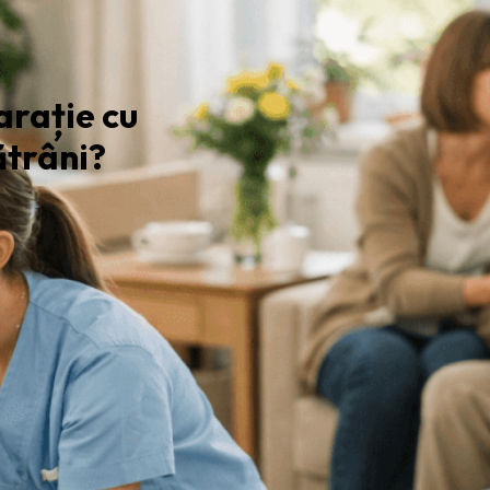
arație cu
ătrâni?