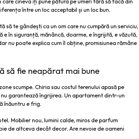
 în care cineva îți pune pătura pe umeri fără să facă din
erența între un loc acceptabil și un loc bun.
jută să te gândești ca un om care nu cumpără un serviciu,
 e în siguranță, mănâncă, doarme, e îngrijită, e văzută,
, dar nu poate explica cum îl obține, promisiunea rămâne
ă să fie neapărat mai bune
 zone scumpe. Chiria sau costul terenului apasă pe
dar nu garantează îngrijirea. Un apartament dintr-un
 înăuntru e frig.
tel. Mobilier nou, lumini calde, miros de parfum
evoie de altceva decât decor. Are nevoie de oameni