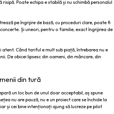
ă risipă. Poate echipa e stabilă și nu schimbă personalul
rează pe îngrijire de bază, cu proceduri clare, poate fi
concerte. Și uneori, pentru o familie, exact îngrijirea de
ii atent. Când tariful e mult sub piață, întrebarea nu e
nii. De obicei lipsesc din oameni, din mâncare, din
menii din tură
epară un loc bun de unul doar acceptabil, aș spune
ânețea nu are pauză, nu e un proiect care se închide la
iar și cei bine intenționați ajung să lucreze pe pilot