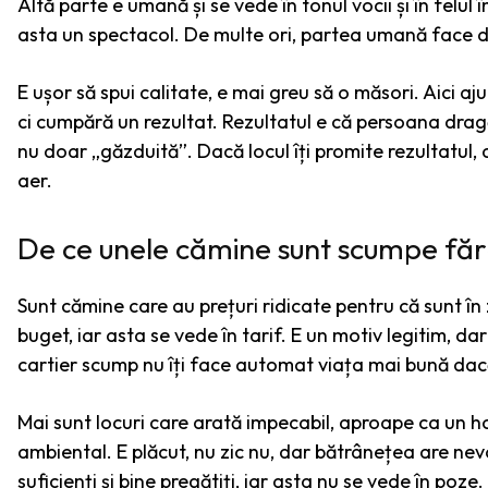
Altă parte e umană și se vede în tonul vocii și în felul
asta un spectacol. De multe ori, partea umană face dif
E ușor să spui calitate, e mai greu să o măsori. Aici a
ci cumpără un rezultat. Rezultatul e că persoana dragă
nu doar „găzduită”. Dacă locul îți promite rezultatul
aer.
De ce unele cămine sunt scumpe făr
Sunt cămine care au prețuri ridicate pentru că sunt în
buget, iar asta se vede în tarif. E un motiv legitim, 
cartier scump nu îți face automat viața mai bună dacă
Mai sunt locuri care arată impecabil, aproape ca un ho
ambiental. E plăcut, nu zic nu, dar bătrânețea are n
suficienți și bine pregătiți, iar asta nu se vede în poze.