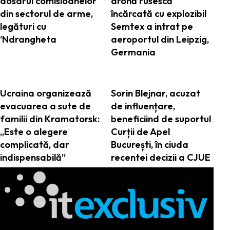
dosarul comisioanelor
dronă rusescă
din sectorul de arme,
încărcată cu explozibil
legături cu
Semtex a intrat pe
‘Ndrangheta
aeroportul din Leipzig,
Germania
Ucraina organizează
Sorin Blejnar, acuzat
evacuarea a sute de
de influențare,
familii din Kramatorsk:
beneficiind de suportul
„Este o alegere
Curții de Apel
complicată, dar
București, în ciuda
indispensabilă”
recentei decizii a CJUE