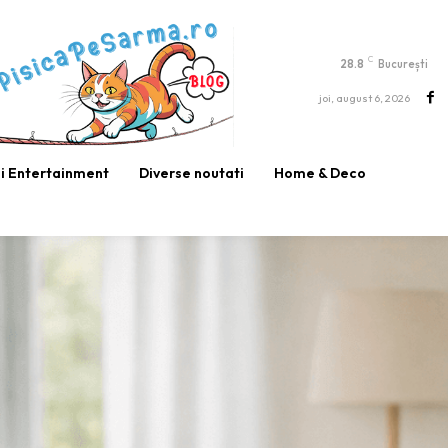
C
28.8
București
joi, august 6, 2026
si Entertainment
Diverse noutati
Home & Deco