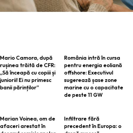
ARTICOLE ASEMANATOARE
Mario Camora, după
România intră în cursa
rușinea trăită de CFR:
pentru energia eoliană
„Să înceapă cu copiii și
offshore: Executivul
juniorii! Ei nu primesc
sugerează șase zone
banii părinților”
marine cu o capacitate
de peste 11 GW
Marian Voinea, om de
Infiltrare fără
afaceri arestat în
precedent în Europa: o