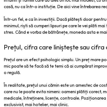
întâlnit și familii care au ales un loc mai modest, cu u
casă, nu ca într-o instituție. De aici vine întrebarea re
Într-un fel, e ca în investiții. Dacă plătești doar pen
minimul, riști să cumperi lipsuri pe care le vei plăti ma
stres. Când e vorba de bătrânețe, moneda asta e ma
Prețul, cifra care liniștește sau cifra
Prețul are un efect psihologic simplu. Un preț mare po
mic poate să te facă să te temi că ai cumpărat improviz
o regulă.
În realitate, prețul unui cămin este un amestec de cost
care nu le poate evita nimeni: oameni plătiți corect, 
medicale, întreținere, licențe, controale. Poziționarea
exclusivist, mai hotelier, mai clinic.