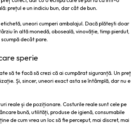
n preț corect, dar cu o echipă care se purta ca într-o
ală: prețul e un indiciu bun, dar cât de bun.
tru etichetă, uneori cumperi ambalajul. Dacă plătești doar
i târziu în altă monedă, oboseală, vinovăție, timp pierdut,
i scumpă decât pare.
 care sperie
ate să te facă să crezi că ai cumpărat siguranță. Un preț
ație. Și, sincer, uneori exact asta se întâmplă, dar nu e
uri reale și de poziționare. Costurile reale sunt cele pe
mâncare bună, utilități, produse de igienă, consumabile
 ține de cum vrea un loc să fie perceput, mai discret, mai