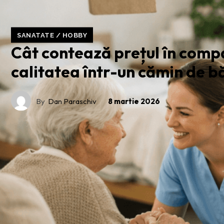
SANATATE / HOBBY
Cât contează prețul în comp
calitatea într-un cămin de b
By
Dan Paraschiv
8 martie 2026