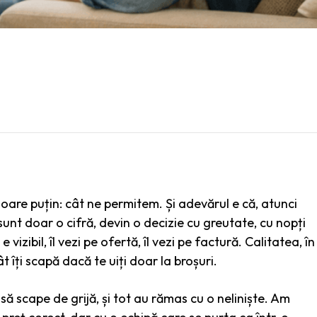
are puțin: cât ne permitem. Și adevărul e că, atunci
unt doar o cifră, devin o decizie cu greutate, cu nopți
e vizibil, îl vezi pe ofertă, îl vezi pe factură. Calitatea, în
ât îți scapă dacă te uiți doar la broșuri.
să scape de grijă, și tot au rămas cu o neliniște. Am