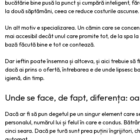
bucătărie bine pusă la punct și cumpără inteligent, făr
la două săptămâni, ceea ce reduce costurile ascunse.
Un alt motiv e specializarea. Un cămin care se concent
mai accesibil decât unul care promite tot, de la spa la 
bază făcută bine e tot ce contează.
Dar ieftin poate însemna și altceva, și aici trebuie să f
dacă ai prins o ofertă, întrebarea e de unde lipsesc ba
igienă, din timp.
Unde se face, de fapt, diferența: oa
Dacă ar fi să pun degetul pe un singur element care s
personalul, numărul lui și felul în care e condus. Bătr
cinci seara. Dacă pe tură sunt prea puțini îngrijitori, ch
automat.