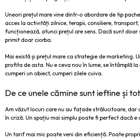
Uneori prețul mare vine dintr-o abordare de tip pachet
acces la activități zilnice, terapii, consiliere, transpo
funcționează, atunci prețul are sens. Dacă sunt doar sc
primit doar ciorba.
Mai există și prețul mare ca strategie de marketing. 
profita de asta. Nu e ceva nou în lume, se întâmplă la 
cumperi un obiect, cumperi zilele cuiva.
De ce unele cămine sunt ieftine și to
Am văzut locuri care nu au fațade strălucitoare, dar 
în criză. Un spațiu mai simplu poate fi perfect dacă e c
Un tarif mai mic poate veni din eficiență. Poate proprie