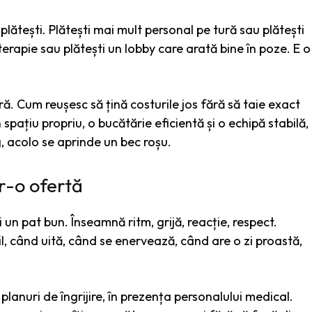
lătești. Plătești mai mult personal pe tură sau plătești
erapie sau plătești un lobby care arată bine în poze. E o
ă. Cum reușesc să țină costurile jos fără să taie exact
spațiu propriu, o bucătărie eficientă și o echipă stabilă,
, acolo se aprinde un bec roșu.
r-o ofertă
un pat bun. Înseamnă ritm, grijă, reacție, respect.
l, când uită, când se enervează, când are o zi proastă,
 planuri de îngrijire, în prezența personalului medical.