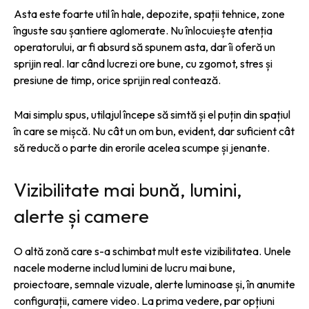
Asta este foarte util în hale, depozite, spații tehnice, zone
înguste sau șantiere aglomerate. Nu înlocuiește atenția
operatorului, ar fi absurd să spunem asta, dar îi oferă un
sprijin real. Iar când lucrezi ore bune, cu zgomot, stres și
presiune de timp, orice sprijin real contează.
Mai simplu spus, utilajul începe să simtă și el puțin din spațiul
în care se mișcă. Nu cât un om bun, evident, dar suficient cât
să reducă o parte din erorile acelea scumpe și jenante.
Vizibilitate mai bună, lumini,
alerte și camere
O altă zonă care s-a schimbat mult este vizibilitatea. Unele
nacele moderne includ lumini de lucru mai bune,
proiectoare, semnale vizuale, alerte luminoase și, în anumite
configurații, camere video. La prima vedere, par opțiuni