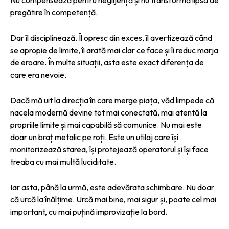
pregătire în competență.
Dar îl disciplinează. Îl opresc din exces, îl avertizează când
se apropie de limite, îi arată mai clar ce face și îi reduc marja
de eroare. În multe situații, asta este exact diferența de
care era nevoie.
Dacă mă uit la direcția în care merge piața, văd limpede că
nacela modernă devine tot mai conectată, mai atentă la
propriile limite și mai capabilă să comunice. Nu mai este
doar un braț metalic pe roți. Este un utilaj care își
monitorizează starea, își protejează operatorul și își face
treaba cu mai multă luciditate.
Iar asta, până la urmă, este adevărata schimbare. Nu doar
că urcă la înălțime. Urcă mai bine, mai sigur și, poate cel mai
important, cu mai puțină improvizație la bord.