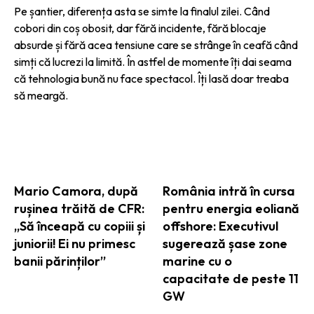
Pe șantier, diferența asta se simte la finalul zilei. Când
cobori din coș obosit, dar fără incidente, fără blocaje
absurde și fără acea tensiune care se strânge în ceafă când
simți că lucrezi la limită. În astfel de momente îți dai seama
că tehnologia bună nu face spectacol. Îți lasă doar treaba
să meargă.
ARTICOLE ASEMANATOARE
Mario Camora, după
România intră în cursa
rușinea trăită de CFR:
pentru energia eoliană
„Să înceapă cu copiii și
offshore: Executivul
juniorii! Ei nu primesc
sugerează șase zone
banii părinților”
marine cu o
capacitate de peste 11
GW