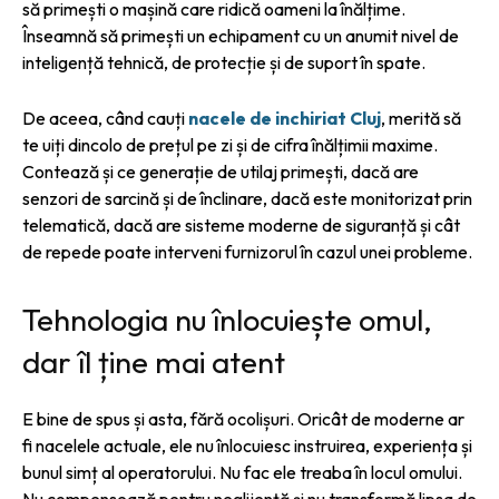
să primești o mașină care ridică oameni la înălțime.
Înseamnă să primești un echipament cu un anumit nivel de
inteligență tehnică, de protecție și de suport în spate.
De aceea, când cauți
nacele de inchiriat Cluj
, merită să
te uiți dincolo de prețul pe zi și de cifra înălțimii maxime.
Contează și ce generație de utilaj primești, dacă are
senzori de sarcină și de înclinare, dacă este monitorizat prin
telematică, dacă are sisteme moderne de siguranță și cât
de repede poate interveni furnizorul în cazul unei probleme.
Tehnologia nu înlocuiește omul,
dar îl ține mai atent
E bine de spus și asta, fără ocolișuri. Oricât de moderne ar
fi nacelele actuale, ele nu înlocuiesc instruirea, experiența și
bunul simț al operatorului. Nu fac ele treaba în locul omului.
Nu compensează pentru neglijență și nu transformă lipsa de