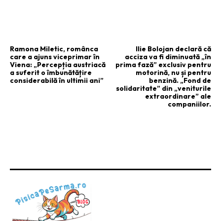
ARTICOLUL PRECEDENT
ARTICOLUL URMĂTOR
Ramona Miletic, românca
Ilie Bolojan declară că
care a ajuns viceprimar în
acciza va fi diminuată „în
Viena: „Percepția austriacă
prima fază” exclusiv pentru
a suferit o îmbunătățire
motorină, nu și pentru
considerabilă în ultimii ani”
benzină. „Fond de
solidaritate” din „veniturile
extraordinare” ale
companiilor.