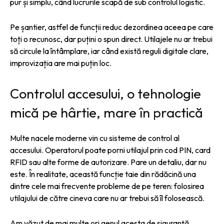
pur și simplu, când lucrurile scapă de sub controlul logistic.
Pe șantier, astfel de funcții reduc dezordinea aceea pe care
toți o recunosc, dar puțini o spun direct. Utilajele nu ar trebui
să circule la întâmplare, iar când există reguli digitale clare,
improvizația are mai puțin loc.
Controlul accesului, o tehnologie
mică pe hârtie, mare în practică
Multe nacele moderne vin cu sisteme de control al
accesului. Operatorul poate porni utilajul prin cod PIN, card
RFID sau alte forme de autorizare. Pare un detaliu, dar nu
este. În realitate, această funcție taie din rădăcină una
dintre cele mai frecvente probleme de pe teren: folosirea
utilajului de către cineva care nu ar trebui să îl folosească.
Am văzut de mai multe ori genul acesta de siguranță