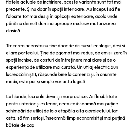
flotele actuale de închiriere, aceste variante sunt tot mai
prezente. Și nu doar în spații interioare. Au început să fie
folosite tot mai des și în aplicații exterioare, acolo unde
până nu demult domina aproape exclusiv motorizarea
clasică.
Trecerea aceasta nu ține doar de discursul ecologic, deși și
el are partea lui. Ține de zgomot mai redus, de emisii zero în
spații închise, de costuri de întreținere mai clare și de o
experiență de utilizare mai curată. Un utilaj electric bun
lucrează liniștit, răspunde bine la comenzi și, în anumite
medii, este pur și simplu varianta logică.
La hibride, lucrurile devin și mai practice. Ai flexibilitate
pentru interior și exterior, ceea ce înseamnă mai puține
schimbări de utilaj de la o etapă la alta a proiectului. Iar
asta, să fim serioși, înseamnă timp economisit și mai puțină
bătaie de cap.