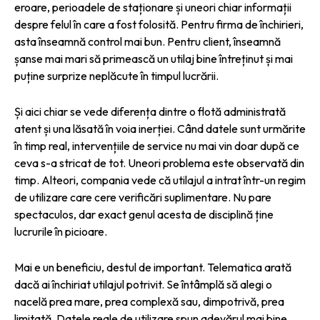
eroare, perioadele de staționare și uneori chiar informații
despre felul în care a fost folosită. Pentru firma de închirieri,
asta înseamnă control mai bun. Pentru client, înseamnă
șanse mai mari să primească un utilaj bine întreținut și mai
puține surprize neplăcute în timpul lucrării.
Și aici chiar se vede diferența dintre o flotă administrată
atent și una lăsată în voia inerției. Când datele sunt urmărite
în timp real, intervențiile de service nu mai vin doar după ce
ceva s-a stricat de tot. Uneori problema este observată din
timp. Alteori, compania vede că utilajul a intrat într-un regim
de utilizare care cere verificări suplimentare. Nu pare
spectaculos, dar exact genul acesta de disciplină ține
lucrurile în picioare.
Mai e un beneficiu, destul de important. Telematica arată
dacă ai închiriat utilajul potrivit. Se întâmplă să alegi o
nacelă prea mare, prea complexă sau, dimpotrivă, prea
limitată. Datele reale de utilizare spun adevărul mai bine