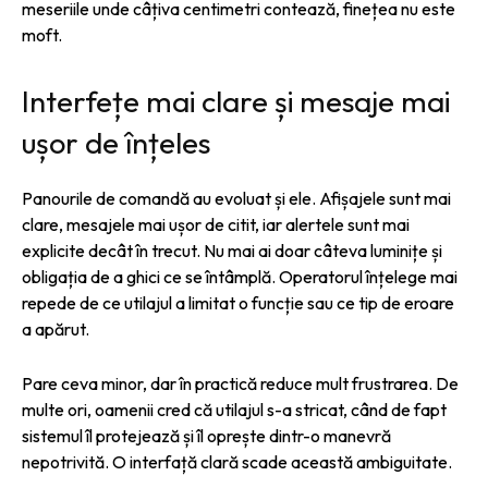
meseriile unde câțiva centimetri contează, finețea nu este
moft.
Interfețe mai clare și mesaje mai
ușor de înțeles
Panourile de comandă au evoluat și ele. Afișajele sunt mai
clare, mesajele mai ușor de citit, iar alertele sunt mai
explicite decât în trecut. Nu mai ai doar câteva luminițe și
obligația de a ghici ce se întâmplă. Operatorul înțelege mai
repede de ce utilajul a limitat o funcție sau ce tip de eroare
a apărut.
Pare ceva minor, dar în practică reduce mult frustrarea. De
multe ori, oamenii cred că utilajul s-a stricat, când de fapt
sistemul îl protejează și îl oprește dintr-o manevră
nepotrivită. O interfață clară scade această ambiguitate.