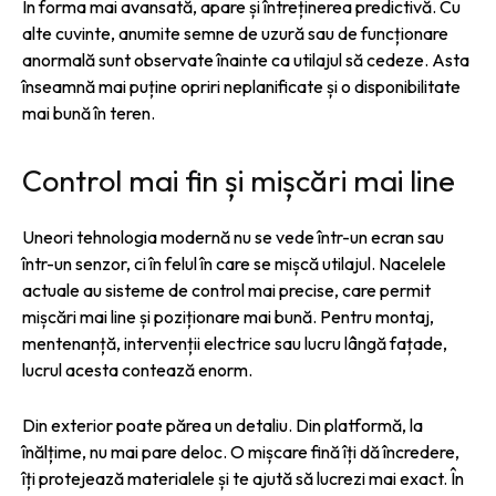
În forma mai avansată, apare și întreținerea predictivă. Cu
alte cuvinte, anumite semne de uzură sau de funcționare
anormală sunt observate înainte ca utilajul să cedeze. Asta
înseamnă mai puține opriri neplanificate și o disponibilitate
mai bună în teren.
Control mai fin și mișcări mai line
Uneori tehnologia modernă nu se vede într-un ecran sau
într-un senzor, ci în felul în care se mișcă utilajul. Nacelele
actuale au sisteme de control mai precise, care permit
mișcări mai line și poziționare mai bună. Pentru montaj,
mentenanță, intervenții electrice sau lucru lângă fațade,
lucrul acesta contează enorm.
Din exterior poate părea un detaliu. Din platformă, la
înălțime, nu mai pare deloc. O mișcare fină îți dă încredere,
îți protejează materialele și te ajută să lucrezi mai exact. În