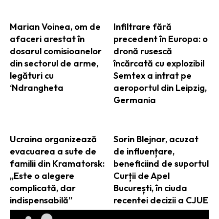
Marian Voinea, om de
Infiltrare fără
afaceri arestat în
precedent în Europa: o
dosarul comisioanelor
dronă rusescă
din sectorul de arme,
încărcată cu explozibil
legături cu
Semtex a intrat pe
‘Ndrangheta
aeroportul din Leipzig,
Germania
Ucraina organizează
Sorin Blejnar, acuzat
evacuarea a sute de
de influențare,
familii din Kramatorsk:
beneficiind de suportul
„Este o alegere
Curții de Apel
complicată, dar
București, în ciuda
indispensabilă”
recentei decizii a CJUE