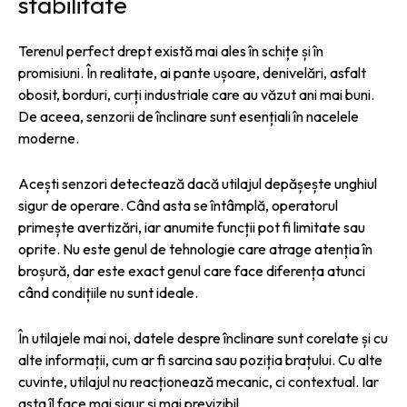
stabilitate
Terenul perfect drept există mai ales în schițe și în
promisiuni. În realitate, ai pante ușoare, denivelări, asfalt
obosit, borduri, curți industriale care au văzut ani mai buni.
De aceea, senzorii de înclinare sunt esențiali în nacelele
moderne.
Acești senzori detectează dacă utilajul depășește unghiul
sigur de operare. Când asta se întâmplă, operatorul
primește avertizări, iar anumite funcții pot fi limitate sau
oprite. Nu este genul de tehnologie care atrage atenția în
broșură, dar este exact genul care face diferența atunci
când condițiile nu sunt ideale.
În utilajele mai noi, datele despre înclinare sunt corelate și cu
alte informații, cum ar fi sarcina sau poziția brațului. Cu alte
cuvinte, utilajul nu reacționează mecanic, ci contextual. Iar
asta îl face mai sigur și mai previzibil.