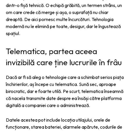
dintr-o fișă tehnică. O echipă grăbită, un termen strâns, un
om care crede că merge și așa, o suprafață nu chiar
dreaptă. De aici pornesc multe încurcături. Tehnologia
modernă nu le elimină pe toate, desigur, dar le îngustează
spațiul.
Telematica, partea aceea
invizibilă care ține lucrurile în frâu
Dacă ar fi să aleg o tehnologie care a schimbat serios piața
închirierilor, aș începe cu telematica. Sună sec, aproape
birocratic, dar e foarte utilă. Pe scurt, telematica înseamnă
că nacela transmite date despre ea însăși către platforma
digitală a companiei care o administrează.
Datele acestea pot include locația utilajului, orele de
funcționare, starea bateriei, alarmele apărute, codurile de