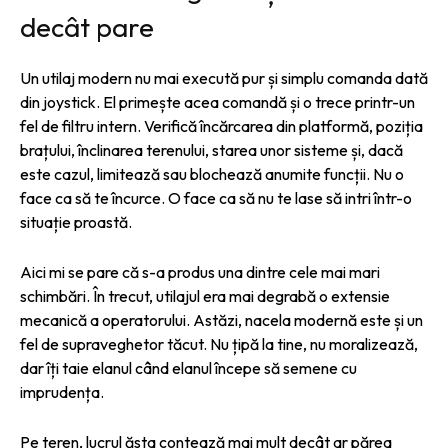
decât pare
Un utilaj modern nu mai execută pur și simplu comanda dată
din joystick. El primește acea comandă și o trece printr-un
fel de filtru intern. Verifică încărcarea din platformă, poziția
brațului, înclinarea terenului, starea unor sisteme și, dacă
este cazul, limitează sau blochează anumite funcții. Nu o
face ca să te încurce. O face ca să nu te lase să intri într-o
situație proastă.
Aici mi se pare că s-a produs una dintre cele mai mari
schimbări. În trecut, utilajul era mai degrabă o extensie
mecanică a operatorului. Astăzi, nacela modernă este și un
fel de supraveghetor tăcut. Nu țipă la tine, nu moralizează,
dar îți taie elanul când elanul începe să semene cu
imprudența.
Pe teren, lucrul ăsta contează mai mult decât ar părea