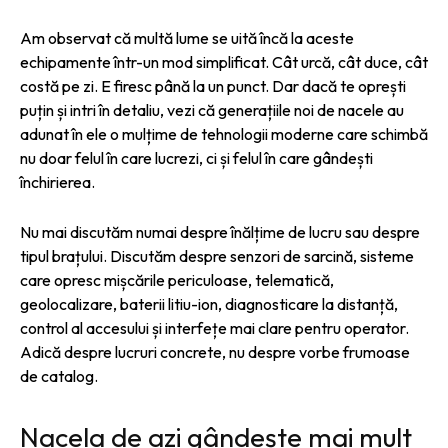
Am observat că multă lume se uită încă la aceste
echipamente într-un mod simplificat. Cât urcă, cât duce, cât
costă pe zi. E firesc până la un punct. Dar dacă te oprești
puțin și intri în detaliu, vezi că generațiile noi de nacele au
adunat în ele o mulțime de tehnologii moderne care schimbă
nu doar felul în care lucrezi, ci și felul în care gândești
închirierea.
Nu mai discutăm numai despre înălțime de lucru sau despre
tipul brațului. Discutăm despre senzori de sarcină, sisteme
care opresc mișcările periculoase, telematică,
geolocalizare, baterii litiu-ion, diagnosticare la distanță,
control al accesului și interfețe mai clare pentru operator.
Adică despre lucruri concrete, nu despre vorbe frumoase
de catalog.
Nacela de azi gândește mai mult