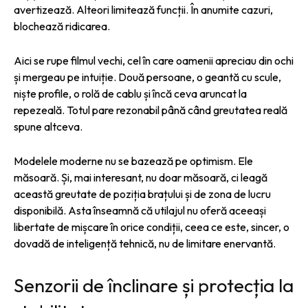
avertizează. Alteori limitează funcții. În anumite cazuri,
blochează ridicarea.
Aici se rupe filmul vechi, cel în care oamenii apreciau din ochi
și mergeau pe intuiție. Două persoane, o geantă cu scule,
niște profile, o rolă de cablu și încă ceva aruncat la
repezeală. Totul pare rezonabil până când greutatea reală
spune altceva.
Modelele moderne nu se bazează pe optimism. Ele
măsoară. Și, mai interesant, nu doar măsoară, ci leagă
această greutate de poziția brațului și de zona de lucru
disponibilă. Asta înseamnă că utilajul nu oferă aceeași
libertate de mișcare în orice condiții, ceea ce este, sincer, o
dovadă de inteligență tehnică, nu de limitare enervantă.
Senzorii de înclinare și protecția la