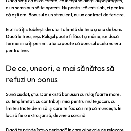
Dacă simți că miza crește, că începi să alergi după progres,
e un semn bun să te oprești. Nu pentru că ești slab, ci pentru
că ești om. Bonusul e un stimulent, nu un contract de fericire.
E util să îți stabilești din start o limită de timp și una de bani.
Dacă le treci, ieși. Rulajul poate fi făcut și mâine, iar dacă
termenii nu îți permit, atunci poate că bonusul acela nu era
pentru tine.
De ce, uneori, e mai sănătos să
refuzi un bonus
Sună ciudat, știu. Dar există bonusuri cu rulaj foarte mare,
cu timp limitat, cu contribuții mici pentru multe jocuri, cu
limite stricte de miză, și care te fac să simți că muncești. În
loc să fie o extra șansă, devine o sarcină.
Dacă te prinde într-o perioadă în care ai nevoie de relaxare,