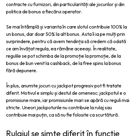
contracte cu furnizori, din particularități ale jocurilor și din
politica de bonus a fiecărui operator.
Se mai întâmplă și varianta în care slotul contribuie 100% la
un bonus, dar doar 50% la alt bonus. Asta îi ia pe mulți prin
surprindere, pentru că avem tendința să credem că odată
ce am învățat regula, ea rămâne aceeași. În realitate,
regulile se pot schimba de la promoție la promoție, de la
bonus de bun venit la cashback, de la free spins la bonus
fără depunere.
În plus, anumite jocuri cu jackpot progresiv pot fi tratate
diferit. Motivul e simplu și destul de omenesc: jackpotul e o
promisiune mare, iar promisiunile mari se apără cu reguli mai
stricte. Uneori jackpoturile nu contribuie la rulaj sau
contribuie mai puțin, ca să nu fie folosite ca scurtătură.
Rulajul se simte diferit în funcție