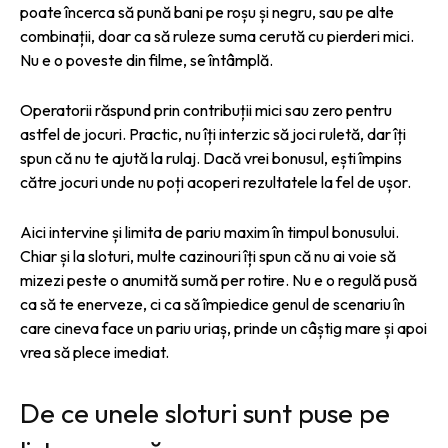
poate încerca să pună bani pe roșu și negru, sau pe alte
combinații, doar ca să ruleze suma cerută cu pierderi mici.
Nu e o poveste din filme, se întâmplă.
Operatorii răspund prin contribuții mici sau zero pentru
astfel de jocuri. Practic, nu îți interzic să joci ruletă, dar îți
spun că nu te ajută la rulaj. Dacă vrei bonusul, ești împins
către jocuri unde nu poți acoperi rezultatele la fel de ușor.
Aici intervine și limita de pariu maxim în timpul bonusului.
Chiar și la sloturi, multe cazinouri îți spun că nu ai voie să
mizezi peste o anumită sumă per rotire. Nu e o regulă pusă
ca să te enerveze, ci ca să împiedice genul de scenariu în
care cineva face un pariu uriaș, prinde un câștig mare și apoi
vrea să plece imediat.
De ce unele sloturi sunt puse pe