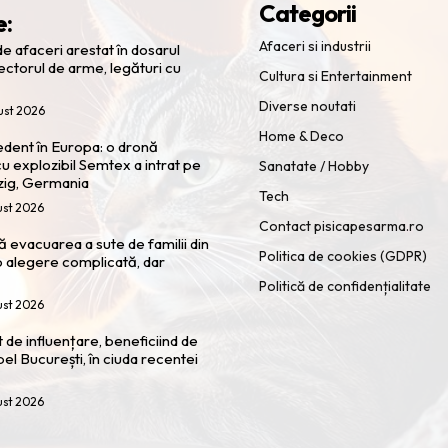
Categorii
e:
Afaceri si industrii
e afaceri arestat în dosarul
ectorul de arme, legături cu
Cultura si Entertainment
Diverse noutati
ust 2026
Home & Deco
cedent în Europa: o dronă
u explozibil Semtex a intrat pe
Sanatate / Hobby
zig, Germania
Tech
ust 2026
Contact pisicapesarma.ro
 evacuarea a sute de familii din
Politica de cookies (GDPR)
 alegere complicată, dar
Politică de confidențialitate
ust 2026
t de influențare, beneficiind de
pel București, în ciuda recentei
ust 2026