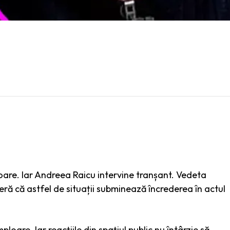
ploare. Iar Andreea Raicu intervine tranșant. Vedeta
deră că astfel de situații subminează încrederea în actul
ploare. Iar reacțiile din spațiul public nu întârzie să