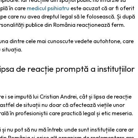
plă în care
medicul psihiatru
este acuzat că ar fi oferit
 pe care nu avea dreptul legal să le folosească. Și după
rsonalități publice din România reacționează ferm.
ă una dintre cele mai cunoscute vedete autohtone, care
 situația.
sa de reacție promptă a instituțiilor
se impută lui Cristian Andrei, cât și lipsa de reacție
 astfel de situații nu doar că afectează viețile unor
lă în profesioniștii care practică legal și etic meseria.
și nu pot să nu mă întreb: unde sunt instituțiile care ar
or din România și orice alt organism de reglementare are