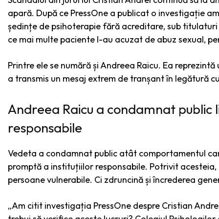
apară. După ce PressOne a publicat o investigație am
ședințe de psihoterapie fără acreditare, sub titulaturi
ce mai multe paciente l-au acuzat de abuz sexual, pe
Printre ele se numără și Andreea Raicu. Ea reprezint
a transmis un mesaj extrem de tranșant în legătură cu
Andreea Raicu a condamnat public lip
responsabile
Vedeta a condamnat public atât comportamentul care i 
promptă a instituțiilor responsabile. Potrivit acesteia,
persoane vulnerabile. Ci zdruncină și încrederea genera
„Am citit investigația PressOne despre Cristian Andrei 
trebui să verifice aceste lucruri? Colegiul Psihologil