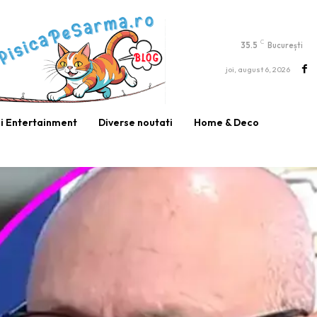
C
35.5
București
joi, august 6, 2026
si Entertainment
Diverse noutati
Home & Deco