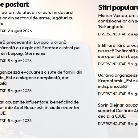
e postari:
Stiri popular
nea, om de afaceri arestat în dosarul
Marian Voinea, om d
lor din sectorul de arme, legături cu
comisioanelor din s
ta
‘Ndrangheta
TATI
6 august 2026
DIVERSE NOUTATI
6 aug
fără precedent în Europa: o dronă
Infiltrare fără pre
cărcată cu explozibil Semtex a intrat pe
rusescă încărcată c
 din Leipzig, Germania
aeroportul din Leip
TATI
5 august 2026
DIVERSE NOUTATI
5 aug
ganizează evacuarea a sute de familii din
Ucraina organizează
: „Este o alegere complicată, dar
Kramatorsk: „Este o
bilă”
indispensabilă”
TATI
5 august 2026
DIVERSE NOUTATI
5 aug
ar, acuzat de influențare, beneficiind de
Sorin Blejnar, acuza
rții de Apel București, în ciuda recentei
suportul Curții de A
JUE
decizii a CJUE
TATI
5 august 2026
DIVERSE NOUTATI
5 aug