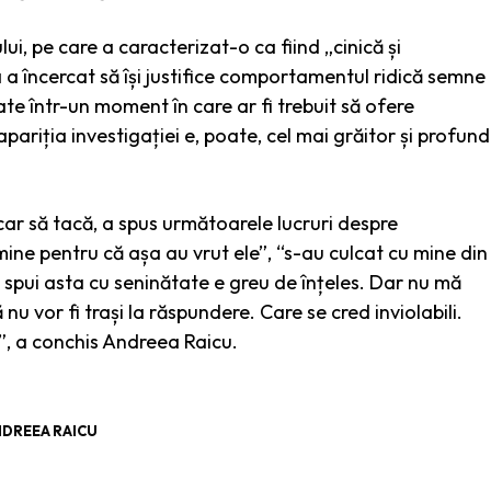
i, pe care a caracterizat-o ca fiind „cinică și
 a încercat să își justifice comportamentul ridică semne
ate într-un moment în care ar fi trebuit să ofere
apariția investigației e, poate, cel mai grăitor și profund
ăcar să tacă, a spus următoarele lucruri despre
ine pentru că așa au vrut ele”, “s-au culcat cu mine din
ă spui asta cu seninătate e greu de înțeles. Dar nu mă
 nu vor fi trași la răspundere. Care se cred inviolabili.
a”, a conchis Andreea Raicu.
DREEA RAICU