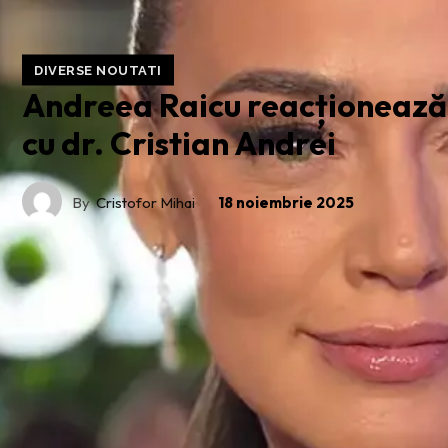
DIVERSE NOUTATI
Andreea Raicu reacționează 
cu dr. Cristian Andrei
By
Cristofor Mihai
18 noiembrie 2025