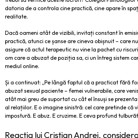
datoria de a controla cine practică, cine apare în spați
realitate.
Dacă oameni atât de vizibili, invitați constant în emisi
practică, atunci ce șanse are cineva obișnuit – care nu
asigure că actul terapeutic nu vine la pachet cu riscu
om care a abuzat de poziția sa, ci un întreg sistem car
mediul online.
Și a continuat: „Pe lângă faptul că a practicat fără f
abuzat sexual paciente – femei vulnerabile, care venis
atât mai greu de suportat cu cât el însuși se prezent
al relațiilor. E o imagine sinistră: cel care pretinde c
impostură. E abuz. E cruzime. E ceva profund tulburăt
Reacția lui Cristian Andrei, considera