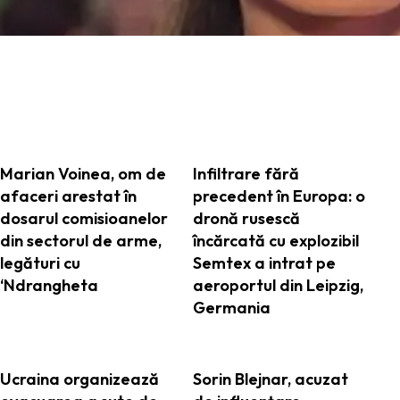
ARTICOLE ASEMANATOARE
Marian Voinea, om de
Infiltrare fără
afaceri arestat în
precedent în Europa: o
dosarul comisioanelor
dronă rusescă
din sectorul de arme,
încărcată cu explozibil
legături cu
Semtex a intrat pe
‘Ndrangheta
aeroportul din Leipzig,
Germania
Ucraina organizează
Sorin Blejnar, acuzat