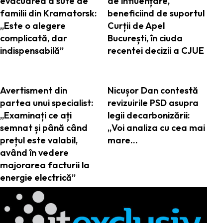
evacuarea a sute de
de influențare,
familii din Kramatorsk:
beneficiind de suportul
„Este o alegere
Curții de Apel
complicată, dar
București, în ciuda
indispensabilă”
recentei decizii a CJUE
Avertisment din
Nicușor Dan contestă
partea unui specialist:
revizuirile PSD asupra
„Examinați ce ați
legii decarbonizării:
semnat și până când
„Voi analiza cu cea mai
prețul este valabil,
mare…
având în vedere
majorarea facturii la
energie electrică”