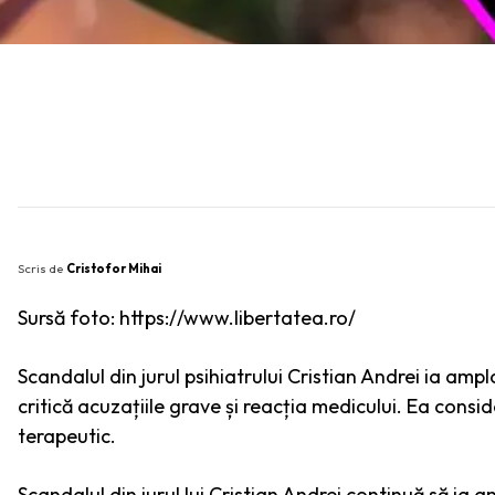
SHARE
Scris de
Cristofor Mihai
Sursă foto: https://www.libertatea.ro/
Scandalul din jurul psihiatru­lui Cristian Andrei ia am
critică acuzațiile grave și reacția medicului. Ea consi
terapeutic.
Scandalul din jurul lui Cristian Andrei continuă să ia am