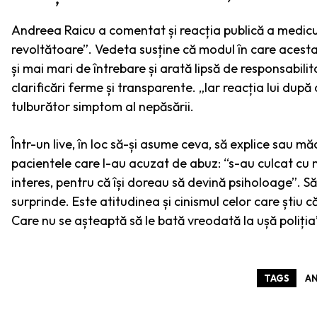
Andreea Raicu a comentat și reacția publică a mediculu
revoltătoare”. Vedeta susține că modul în care acesta
și mai mari de întrebare și arată lipsă de responsabilit
clarificări ferme și transparente. „Iar reacția lui după 
tulburător simptom al nepăsării.
Într-un live, în loc să-și asume ceva, să explice sau m
pacientele care l-au acuzat de abuz: “s-au culcat cu m
interes, pentru că își doreau să devină psiholoage”. S
surprinde. Este atitudinea și cinismul celor care știu că
Care nu se așteaptă să le bată vreodată la ușă poliți
TAGS
AN