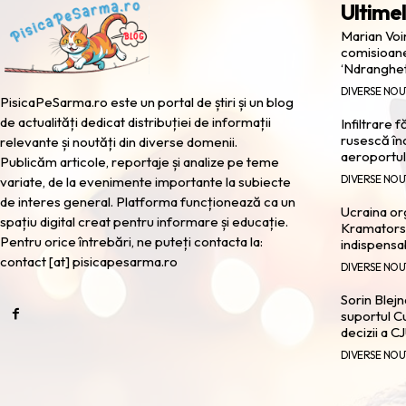
Ultimel
Marian Voi
comisioane
‘Ndranghe
DIVERSE NOU
PisicaPeSarma.ro este un portal de știri și un blog
de actualități dedicat distribuției de informații
Infiltrare 
rusescă în
relevante și noutăți din diverse domenii.
aeroportul
Publicăm articole, reportaje și analize pe teme
DIVERSE NOU
variate, de la evenimente importante la subiecte
de interes general. Platforma funcționează ca un
Ucraina or
spațiu digital creat pentru informare și educație.
Kramatorsk
Pentru orice întrebări, ne puteți contacta la:
indispensa
contact [at] pisicapesarma.ro
DIVERSE NOU
Sorin Blejn
suportul Cu
decizii a C
DIVERSE NOU