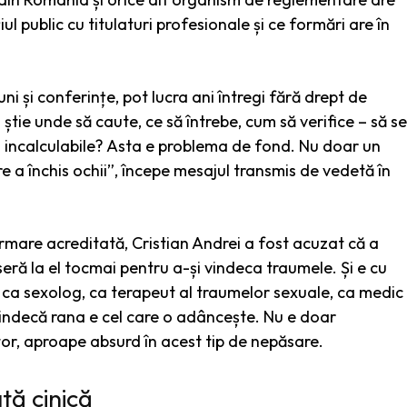
ul public cu titulaturi profesionale și ce formări are în
uni și conferințe, pot lucra ani întregi fără drept de
 știe unde să caute, ce să întrebe, cum să verifice – să se
ri incalculabile? Asta e problema de fond. Nu doar un
e a închis ochii”, începe mesajul transmis de vedetă în
ormare acreditată, Cristian Andrei a fost acuzat că a
eră la el tocmai pentru a-și vindeca traumele. Și e cu
a ca sexolog, ca terapeut al traumelor sexuale, ca medic
ă vindecă rana e cel care o adâncește. Nu e doar
or, aproape absurd în acest tip de nepăsare.
tă cinică