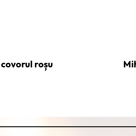
 covorul roșu
Mih