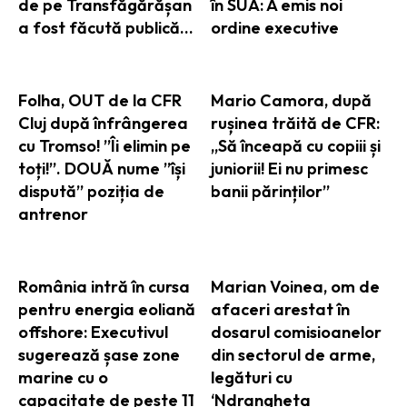
de pe Transfăgărășan
în SUA: A emis noi
a fost făcută publică…
ordine executive
Folha, OUT de la CFR
Mario Camora, după
Cluj după înfrângerea
rușinea trăită de CFR:
cu Tromso! ”Îi elimin pe
„Să înceapă cu copiii și
toți!”. DOUĂ nume ”își
juniorii! Ei nu primesc
dispută” poziția de
banii părinților”
antrenor
România intră în cursa
Marian Voinea, om de
pentru energia eoliană
afaceri arestat în
offshore: Executivul
dosarul comisioanelor
sugerează șase zone
din sectorul de arme,
marine cu o
legături cu
capacitate de peste 11
‘Ndrangheta