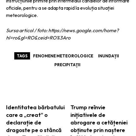
instrucțiunile primite prin intermediul canalelor de informare
oficiale, pentru a se adapta rapid la evoluția situației
meteorologice.
Sursa articol / foto: https://news.google.com/home?
hl=ro&gl=RO&ceid=RO%3Aro
TAGS
FENOMENE METEOROLOGICE
INUNDAȚII
PRECIPITAȚII
ARTICOLE ASEMANATOARE
Identitatea bărbatului
Trump reînvie
care a „creat” o
inițiativele de
declarație de
abrogare a cetățeniei
dragoste pe o stâncă
obținute prin naștere