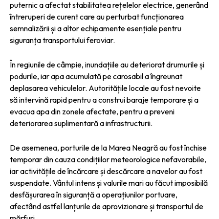
puternic a afectat stabilitatea rețelelor electrice, generând
întreruperi de curent care au perturbat funcționarea
semnalizării și a altor echipamente esențiale pentru
siguranța transportului feroviar.
În regiunile de câmpie, inundațiile au deteriorat drumurile și
podurile, iar apa acumulată pe carosabil a îngreunat
deplasarea vehiculelor. Autoritățile locale au fost nevoite
să intervină rapid pentru a construi baraje temporare și a
evacua apa din zonele afectate, pentru a preveni
deteriorarea suplimentară a infrastructurii.
De asemenea, porturile de la Marea Neagră au fost închise
temporar din cauza condițiilor meteorologice nefavorabile,
iar activitățile de încărcare și descărcare a navelor au fost
suspendate. Vântul intens și valurile mari au făcut imposibilă
desfășurarea în siguranță a operațiunilor portuare,
afectând astfel lanțurile de aprovizionare și transportul de
mărfuri.