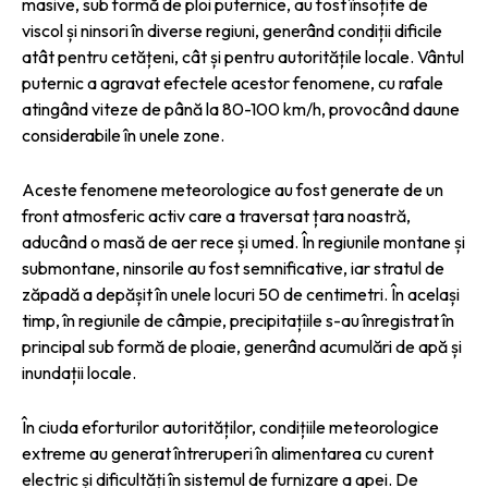
masive, sub formă de ploi puternice, au fost însoțite de
viscol și ninsori în diverse regiuni, generând condiții dificile
atât pentru cetățeni, cât și pentru autoritățile locale. Vântul
puternic a agravat efectele acestor fenomene, cu rafale
atingând viteze de până la 80-100 km/h, provocând daune
considerabile în unele zone.
Aceste fenomene meteorologice au fost generate de un
front atmosferic activ care a traversat țara noastră,
aducând o masă de aer rece și umed. În regiunile montane și
submontane, ninsorile au fost semnificative, iar stratul de
zăpadă a depășit în unele locuri 50 de centimetri. În același
timp, în regiunile de câmpie, precipitațiile s-au înregistrat în
principal sub formă de ploaie, generând acumulări de apă și
inundații locale.
În ciuda eforturilor autorităților, condițiile meteorologice
extreme au generat întreruperi în alimentarea cu curent
electric și dificultăți în sistemul de furnizare a apei. De