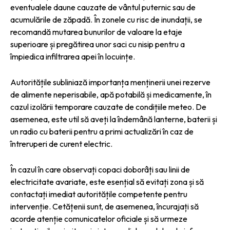
eventualele daune cauzate de vântul puternic sau de
acumulările de zăpadă. În zonele cu risc de inundații, se
recomandă mutarea bunurilor de valoare la etaje
superioare și pregătirea unor saci cu nisip pentru a
împiedica infiltrarea apei în locuințe.
Autoritățile subliniază importanța menținerii unei rezerve
de alimente neperisabile, apă potabilă și medicamente, în
cazul izolării temporare cauzate de condițiile meteo. De
asemenea, este util să aveți la îndemână lanterne, baterii și
un radio cu baterii pentru a primi actualizări în caz de
întreruperi de curent electric.
În cazul în care observați copaci doborâți sau linii de
electricitate avariate, este esențial să evitați zona și să
contactați imediat autoritățile competente pentru
intervenție. Cetățenii sunt, de asemenea, încurajați să
acorde atenție comunicatelor oficiale și să urmeze