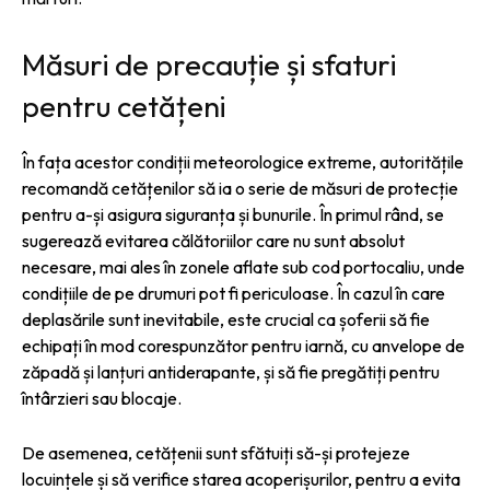
Măsuri de precauție și sfaturi
pentru cetățeni
În fața acestor condiții meteorologice extreme, autoritățile
recomandă cetățenilor să ia o serie de măsuri de protecție
pentru a-și asigura siguranța și bunurile. În primul rând, se
sugerează evitarea călătoriilor care nu sunt absolut
necesare, mai ales în zonele aflate sub cod portocaliu, unde
condițiile de pe drumuri pot fi periculoase. În cazul în care
deplasările sunt inevitabile, este crucial ca șoferii să fie
echipați în mod corespunzător pentru iarnă, cu anvelope de
zăpadă și lanțuri antiderapante, și să fie pregătiți pentru
întârzieri sau blocaje.
De asemenea, cetățenii sunt sfătuiți să-și protejeze
locuințele și să verifice starea acoperișurilor, pentru a evita