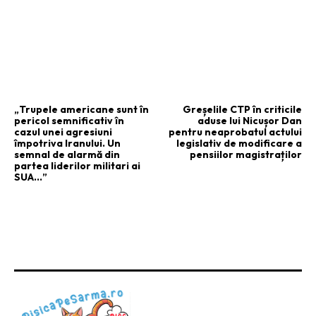
ARTICOLUL PRECEDENT
ARTICOLUL URMĂTOR
„Trupele americane sunt în
Greșelile CTP în criticile
pericol semnificativ în
aduse lui Nicușor Dan
cazul unei agresiuni
pentru neaprobatul actului
împotriva Iranului. Un
legislativ de modificare a
semnal de alarmă din
pensiilor magistraților
partea liderilor militari ai
SUA…”