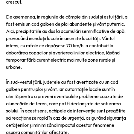
crescut.
De asemenea, în regiunile de câmpie din sudul și estul țării, a
fost emis un cod galben de ploi abundente și vânt puternic.
Aici, precipitațiile au dus la acumulări semnificative de apă,
provocând inundații locale în anumite localități. Vântul
intens, cu rafale ce depășesc 70 km/h, a contribuit la
doborârea copacilor și avarierea liniilor electrice, lăsând
temporar fără curent electric mai multe zone rurale și
urbane.
În sud-vestul țării, județele au fost avertizate cu un cod
galben pentru ploi și vânt, iar autoritățile locale sunt în
alertă pentru a preveni eventualele probleme cauzate de
alunecările de teren, care pot fi declanșate de saturarea
solului. În acest sens, echipele de intervenție sunt pregătite
să reacționeze rapid în caz de urgență, asigurând siguranța
cetățenilor și minimizând impactul acestor fenomene
asupra comunităților afectate.