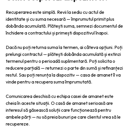
Recuperarea este simplă. Revii la sediu cu actul de
identitate și cu suma necesară — împrumutul primit plus
dobânda acumulată. Plătești suma, semnezi documentul de
închidere a contractului și primești dispozitivul înapoi.
Dacă nu poți returna suma la termen, ai câteva opțiuni. Poți
prelungi contractul — plătești dobânda acumulată și extinzi
termenul pentru o perioadă suplimentară. Poți solicita o
reducere parțială — returnezi o parte din sumă și refinanțezi
restul. Sau poți renunța la dispozitiv — casa de amanet îl va
vinde pentru a recupera suma împrumutată.
Comunicarea deschisă cu echipa casei de amanet este
cheia în aceste situații. O casă de amanet serioasă are
interesul să găsească soluții care funcționează pentru
ambele părți — nu să preia bunuri pe care clientul vrea să le
recupereze.