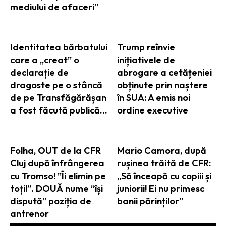
mediului de afaceri”
Identitatea bărbatului
Trump reînvie
care a „creat” o
inițiativele de
declarație de
abrogare a cetățeniei
dragoste pe o stâncă
obținute prin naștere
de pe Transfăgărășan
în SUA: A emis noi
a fost făcută publică…
ordine executive
Folha, OUT de la CFR
Mario Camora, după
Cluj după înfrângerea
rușinea trăită de CFR:
cu Tromso! ”Îi elimin pe
„Să înceapă cu copiii și
toți!”. DOUĂ nume ”își
juniorii! Ei nu primesc
dispută” poziția de
banii părinților”
antrenor