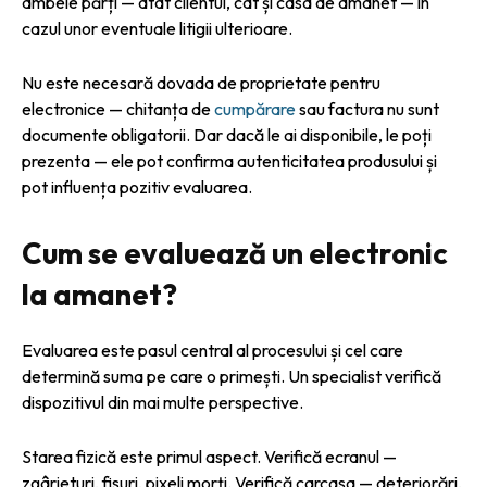
ambele părți — atât clientul, cât și casa de amanet — în
cazul unor eventuale litigii ulterioare.
Nu este necesară dovada de proprietate pentru
electronice — chitanța de
cumpărare
sau factura nu sunt
documente obligatorii. Dar dacă le ai disponibile, le poți
prezenta — ele pot confirma autenticitatea produsului și
pot influența pozitiv evaluarea.
Cum se evaluează un electronic
la amanet?
Evaluarea este pasul central al procesului și cel care
determină suma pe care o primești. Un specialist verifică
dispozitivul din mai multe perspective.
Starea fizică este primul aspect. Verifică ecranul —
zgârieturi, fisuri, pixeli morți. Verifică carcasa — deteriorări,