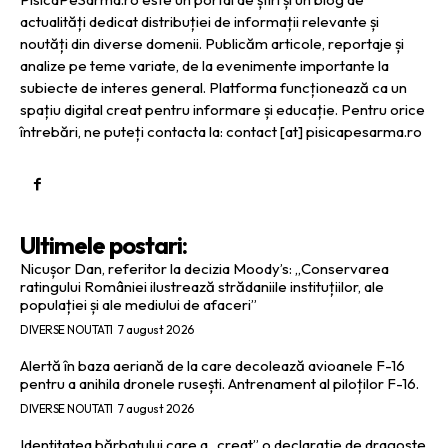
actualități dedicat distribuției de informații relevante și
noutăți din diverse domenii. Publicăm articole, reportaje și
analize pe teme variate, de la evenimente importante la
subiecte de interes general. Platforma funcționează ca un
spațiu digital creat pentru informare și educație. Pentru orice
întrebări, ne puteți contacta la: contact [at] pisicapesarma.ro
Ultimele postari:
Nicușor Dan, referitor la decizia Moody’s: „Conservarea
ratingului României ilustrează strădaniile instituțiilor, ale
populației și ale mediului de afaceri”
DIVERSE NOUTATI
7 august 2026
Alertă în baza aeriană de la care decolează avioanele F-16
pentru a anihila dronele rusești. Antrenament al piloților F-16.
DIVERSE NOUTATI
7 august 2026
Identitatea bărbatului care a „creat” o declarație de dragoste