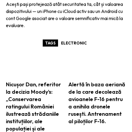
Acești pași protejează atât securitatea ta, cât și valoarea
dispozitivului — un iPhone cu iCloud activ sau un Android cu
cont Google asociat are o valoare semnificativ mai mică la
evaluare.
TAGS
ELECTRONIC
ARTICOLE ASEMANATOARE
Nicușor Dan, referitor
Alertă în baza aeriană
la decizia Moody’s:
de la care decolează
„Conservarea
avioanele F-16 pentru
ratingului României
a anihila dronele
ilustrează strădaniile
rusești. Antrenament
instituțiilor, ale
al piloților F-16.
populației și ale