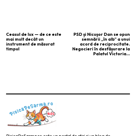
ARTICOLUL PRECEDENT
ARTICOLUL URMĂTOR
Ceasul de lux — de ce este
PSD și Nicușor Dan se opun
mai mult decât un
semnării „în alb” a unui
instrument de măsurat
acord de reciprocitate.
timpul
Negocieri în desfășurare la
Palatul Victoria…
PisicaPeSarma.ro este un portal de știri și un blog de