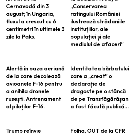
Cernavodă din 3
„Conservarea
august; în Ungaria,
ratingului României
fluxul a crescut cu 6
ilustrează strădaniile
centimetri în ultimele 3
instituțiilor, ale
zile la Paks.
populației și ale
mediului de afaceri”
Alertă în baza aeriană
Identitatea bărbatului
de la care decolează
care a „creat” o
avioanele F-16 pentru
declarație de
a anihila dronele
dragoste pe o stâncă
rusești. Antrenament
de pe Transfăgărășan
al piloților F-16.
a fost făcută publică…
Trump reînvie
Folha, OUT de la CFR