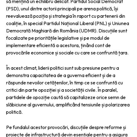
să mențină un echilibru delicat. Partidul Social Democrat
(PSD), unul dintre actorii principali pe arena politică, își
reevaluează poziția și strategia în raport cu partenerii din
coaliție, în special Partidul Național Liberal (PNL) și Uniunea
Democrată Maghiară din România (UDMR). Discuțiile sunt
focalizate pe prioritățile legislative și pe modul de
implementare eficientă a acestora, ținând cont de
provocările economice și sociale cu care se confruntă țara.
În acest climat, liderii politici sunt sub presiune pentru a
demonstra capacitatea de a guverna eficient și de a
răspunde nevoilor cetățenilor, în timp ce se confruntă cu
critici din parte opoziției și a societății civile. În paralel,
partidele de opoziție caută să capitalizeze orice semn de
slăbiciune al guvernului, amplificând tensiunile și polarizarea
politică.
Pe fundalul acestor provocări, discuțiile despre reforme și
proiecte de infrastructură devin esențiale pentru a asigura