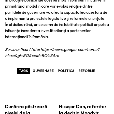
primul rând, modul în care vor evolua relațiile dintre
partidele de guvernare va afecta capacitatea acestora de
a implementa proiectele legislative și reformele anunțate.
În al doilea rând, orice semn de instabilitate politică ar putea
influența încrederea investitorilor și a partenerilor
internaționali în România.
Sursa articol / foto: https://news.google.com/home?
hl=ro&gl=RO&ceid=RO%3Aro
TAGS
GUVERNARE
POLITICĂ
REFORME
ARTICOLE ASEMANATOARE
Dunărea păstrează
Nicușor Dan, referitor
nivelul de la
la decizia Moody’s: