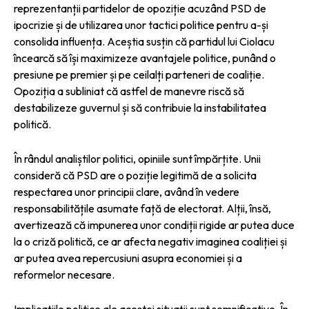
reprezentanții partidelor de opoziție acuzând PSD de
ipocrizie și de utilizarea unor tactici politice pentru a-și
consolida influența. Aceștia susțin că partidul lui Ciolacu
încearcă să își maximizeze avantajele politice, punând o
presiune pe premier și pe ceilalți parteneri de coaliție.
Opoziția a subliniat că astfel de manevre riscă să
destabilizeze guvernul și să contribuie la instabilitatea
politică.
În rândul analiștilor politici, opiniile sunt împărțite. Unii
consideră că PSD are o poziție legitimă de a solicita
respectarea unor principii clare, având în vedere
responsabilitățile asumate față de electorat. Alții, însă,
avertizează că impunerea unor condiții rigide ar putea duce
la o criză politică, ce ar afecta negativ imaginea coaliției și
ar putea avea repercusiuni asupra economiei și a
reformelor necesare.
Implicațiile politice ale acestei situații sunt semnificative. În