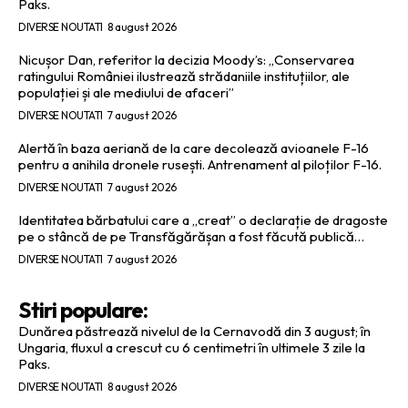
Paks.
DIVERSE NOUTATI
8 august 2026
Nicușor Dan, referitor la decizia Moody’s: „Conservarea
ratingului României ilustrează strădaniile instituțiilor, ale
populației și ale mediului de afaceri”
DIVERSE NOUTATI
7 august 2026
Alertă în baza aeriană de la care decolează avioanele F-16
pentru a anihila dronele rusești. Antrenament al piloților F-16.
DIVERSE NOUTATI
7 august 2026
Identitatea bărbatului care a „creat” o declarație de dragoste
pe o stâncă de pe Transfăgărășan a fost făcută publică…
DIVERSE NOUTATI
7 august 2026
Stiri populare:
Dunărea păstrează nivelul de la Cernavodă din 3 august; în
Ungaria, fluxul a crescut cu 6 centimetri în ultimele 3 zile la
Paks.
DIVERSE NOUTATI
8 august 2026