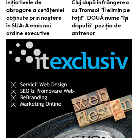
inițiativele de
Cluj după înfrângerea
abrogare a cetățeniei
cu Tromso! ”Îi elimin pe
obținute prin naștere
toți!”. DOUĂ nume ”își
în SUA: A emis noi
dispută” poziția de
ordine executive
antrenor