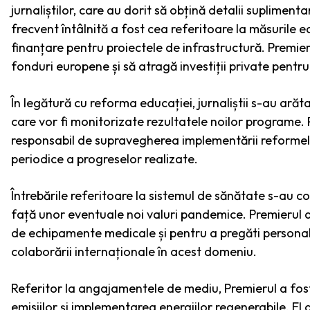
jurnaliștilor, care au dorit să obțină detalii supliment
frecvent întâlnită a fost cea referitoare la măsurile 
finanțare pentru proiectele de infrastructură. Premie
fonduri europene și să atragă investiții private pentr
În legătură cu reforma educației, jurnaliștii s-au ară
care vor fi monitorizate rezultatele noilor programe. P
responsabil de supravegherea implementării reformelo
periodice a progreselor realizate.
Întrebările referitoare la sistemul de sănătate s-au c
față unor eventuale noi valuri pandemice. Premierul a
de echipamente medicale și pentru a pregăti personalu
colaborării internaționale în acest domeniu.
Referitor la angajamentele de mediu, Premierul a fost
emisiilor și implementarea energiilor regenerabile. E