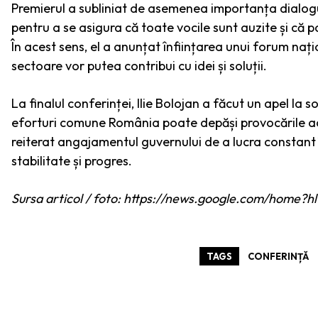
Premierul a subliniat de asemenea importanța dialogulu
pentru a se asigura că toate vocile sunt auzite și că pol
În acest sens, el a anunțat înființarea unui forum naț
sectoare vor putea contribui cu idei și soluții.
La finalul conferinței, Ilie Bolojan a făcut un apel la s
eforturi comune România poate depăși provocările actua
reiterat angajamentul guvernului de a lucra constant î
stabilitate și progres.
Sursa articol / foto: https://news.google.com/hom
TAGS
CONFERINȚĂ