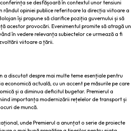
onferința se desfășoară în contextul unor tensiuni
în rândul opiniei publice referitoare la direcția viitoare a
olojan își propune să clarifice poziția guvernului și să
ață acestor provocări. Evenimentul promite să atragă un
 având în vedere relevanța subiectelor ce urmează a fi
oltării viitoare a țării.
jan a discutat despre mai multe teme esențiale pentru
ția economică actuală, cu un accent pe măsurile pe care
omică și a diminua deficitul bugetar. Premierul a
bliniind importanța modernizării rețelelor de transport și
 locuri de muncă.
ațional, unde Premierul a anunțat o serie de proiecte
gure o mai bună pregătire a tinerilor pentru piața