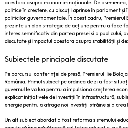
acestora asupra economiei naționale. De asemenea, c
politice în creștere, cu discuții aprinse în parlament și 
politicilor guvernamentale. În acest cadru, Premierul B
prezinte un plan strategic de acțiune pentru a face f
interes semnificativ din partea presei și a publicului,
discutate și impactul acestora asupra stabilității și dezv
Subiectele principale discutate
Pe parcursul conferinței de presă, Premierul Ilie Bolo
România. Primul subiect pe ordinea de zi a fost situa
guvernul le va lua pentru a impulsiona creșterea econ
explicat inițiativele de investiții în infrastructură, su
energie pentru a atrage noi investiții străine și a crea
Un alt subiect abordat a fost reforma sistemului educ
menite să îmbunătățească calitatea educației și să asi