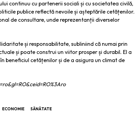
i continuu cu partenerii sociali și cu societatea civilă,
iticile publice reflectă nevoile și așteptările cetățenilor.
ional de consultare, unde reprezentanții diverselor
olidaritate și responsabilitate, subliniind că numai prin
le și poate construi un viitor prosper și durabil. El a
n beneficiul cetățenilor și de a asigura un climat de
e?hl=ro&gl=RO&ceid=RO%3Aro
ECONOMIE
SĂNĂTATE