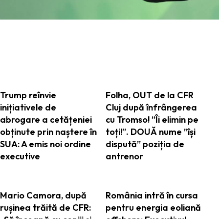
ARTICOLE ASEMANATOARE
Trump reînvie
Folha, OUT de la CFR
inițiativele de
Cluj după înfrângerea
abrogare a cetățeniei
cu Tromso! ”Îi elimin pe
obținute prin naștere în
toți!”. DOUĂ nume ”își
SUA: A emis noi ordine
dispută” poziția de
executive
antrenor
Mario Camora, după
România intră în cursa
rușinea trăită de CFR:
pentru energia eoliană