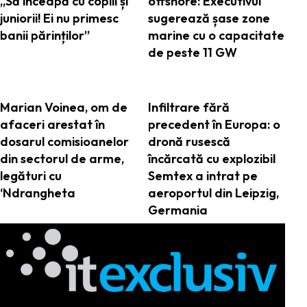
„Să înceapă cu copiii și
offshore: Executivul
juniorii! Ei nu primesc
sugerează șase zone
banii părinților”
marine cu o capacitate
de peste 11 GW
Marian Voinea, om de
Infiltrare fără
afaceri arestat în
precedent în Europa: o
dosarul comisioanelor
dronă rusescă
din sectorul de arme,
încărcată cu explozibil
legături cu
Semtex a intrat pe
‘Ndrangheta
aeroportul din Leipzig,
Germania