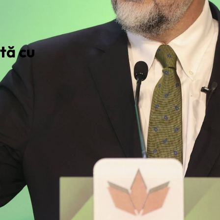
tă cu