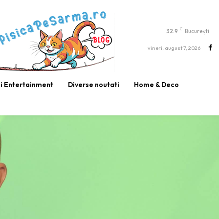
C
32.9
București
vineri, august 7, 2026
si Entertainment
Diverse noutati
Home & Deco