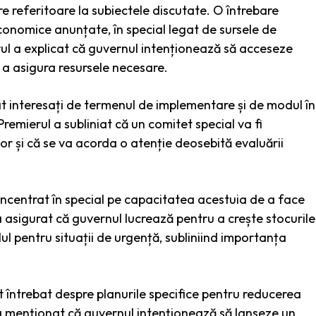
are referitoare la subiectele discutate. O întrebare
economice anunțate, în special legat de sursele de
rul a explicat că guvernul intenționează să acceseze
u a asigura resursele necesare.
tat interesați de termenul de implementare și de modul în
remierul a subliniat că un comitet special va fi
r și că se va acorda o atenție deosebită evaluării
oncentrat în special pe capacitatea acestuia de a face
 asigurat că guvernul lucrează pentru a crește stocurile
l pentru situații de urgență, subliniind importanța
 întrebat despre planurile specifice pentru reducerea
l a menționat că guvernul intenționează să lanseze un