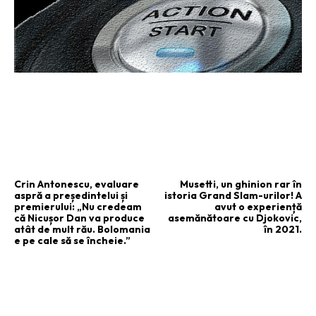
ARTICOLUL PRECEDENT
ARTICOLUL URMĂTOR
Crin Antonescu, evaluare
Musetti, un ghinion rar în
aspră a președintelui și
istoria Grand Slam-urilor! A
premierului: „Nu credeam
avut o experiență
că Nicușor Dan va produce
asemănătoare cu Djokovic,
atât de mult rău. Bolomania
în 2021.
e pe cale să se încheie.”