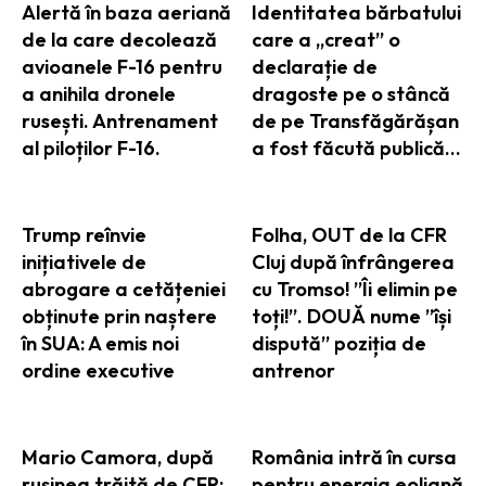
Alertă în baza aeriană
Identitatea bărbatului
de la care decolează
care a „creat” o
avioanele F-16 pentru
declarație de
a anihila dronele
dragoste pe o stâncă
rusești. Antrenament
de pe Transfăgărășan
al piloților F-16.
a fost făcută publică…
Trump reînvie
Folha, OUT de la CFR
inițiativele de
Cluj după înfrângerea
abrogare a cetățeniei
cu Tromso! ”Îi elimin pe
obținute prin naștere
toți!”. DOUĂ nume ”își
în SUA: A emis noi
dispută” poziția de
ordine executive
antrenor
Mario Camora, după
România intră în cursa
rușinea trăită de CFR:
pentru energia eoliană