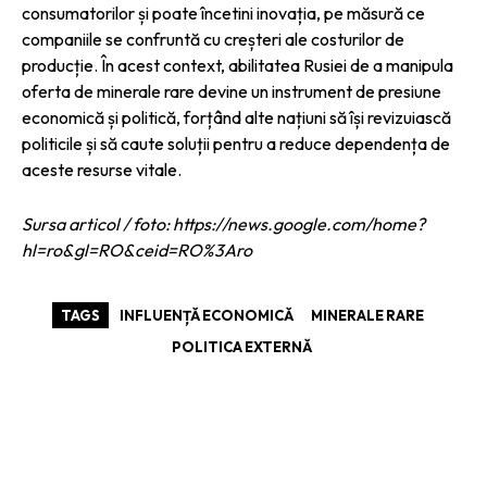
consumatorilor și poate încetini inovația, pe măsură ce
companiile se confruntă cu creșteri ale costurilor de
producție. În acest context, abilitatea Rusiei de a manipula
oferta de minerale rare devine un instrument de presiune
economică și politică, forțând alte națiuni să își revizuiască
politicile și să caute soluții pentru a reduce dependența de
aceste resurse vitale.
Sursa articol / foto: https://news.google.com/home?
hl=ro&gl=RO&ceid=RO%3Aro
TAGS
INFLUENȚĂ ECONOMICĂ
MINERALE RARE
POLITICA EXTERNĂ
ARTICOLE ASEMANATOARE