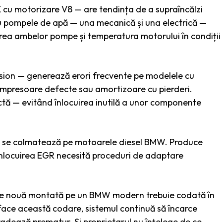
 cu motorizare V8 — are tendința de a supraîncălzi
cu pompele de apă — una mecanică și una electrică —
rea ambelor pompe și temperatura motorului în condiții
sion — generează erori frecvente pe modelele cu
compresoare defecte sau amortizoare cu pierderi.
ă — evitând înlocuirea inutilă a unor componente
— se colmatează pe motoarele diesel BMW. Produce
înlocuirea EGR necesită proceduri de adaptare
erie nouă montată pe un BMW modern trebuie codată în
ace această codare, sistemul continuă să încarce
radează prematur. Și proprietarul nu înțelege de ce.