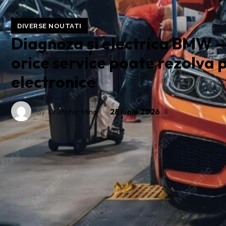
DIVERSE NOUTATI
Diagnoza și electrica BMW —
orice service poate rezolva
electronice
By
Cristofor Mihai
28 iunie 2026