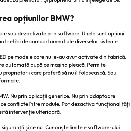
rea opțiunilor BMW?
vate sau dezactivate prin software. Unele sunt opțiuni
sunt setări de comportament ale diverselor sisteme.
ED pe modele care nu le-au avut activate din fabrică.
re automată după ce mașina pleacă. Permite
proprietarii care preferă să nu îl folosească. Sau
 formate.
MW. Nu prin aplicații generice. Nu prin adaptoare
uce conflicte între module. Pot dezactiva funcționalități
tă intervenție ulterioară.
 siguranță și ce nu. Cunoaște limitele software-ului