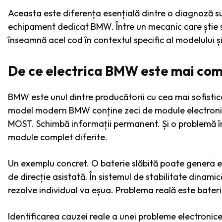
Aceasta este diferența esențială dintre o diagnoză supe
echipament dedicat BMW. Între un mecanic care știe să
înseamnă acel cod în contextul specific al modelului ș
De ce electrica BMW este mai comp
BMW este unul dintre producătorii cu cea mai sofistica
model modern BMW conține zeci de module electronice
MOST. Schimbă informații permanent. Și o problemă î
module complet diferite.
Un exemplu concret. O baterie slăbită poate genera er
de direcție asistată. În sistemul de stabilitate dinami
rezolve individual va eșua. Problema reală este bater
Identificarea cauzei reale a unei probleme electronic