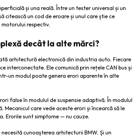
rficială și una reală. Între un tester universal și un
 citească un cod de eroare și unul care știe ce
i motorului respectiv.
lexă decât la alte mărci?
tă arhitectură electronică din industria auto. Fiecare
 interconectate. Ele comunică prin rețele CAN bus și
ntr-un modul poate genera erori aparente în alte
ori false în modulul de suspensie adaptivă. În modulul
că. Mecanicul care vede aceste erori și încearcă să le
ia. Erorile sunt simptome — nu cauze.
e necesită cunoașterea arhitecturii BMW. Și un