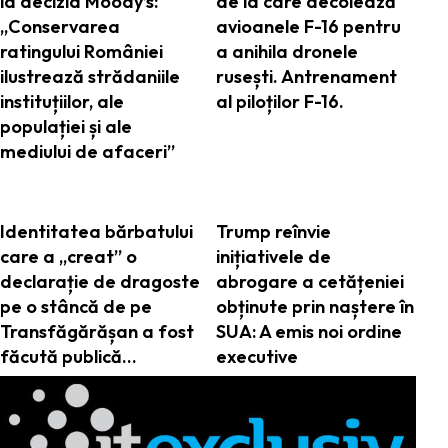
la decizia Moody’s:
de la care decolează
„Conservarea
avioanele F-16 pentru
ratingului României
a anihila dronele
ilustrează strădaniile
rusești. Antrenament
instituțiilor, ale
al piloților F-16.
populației și ale
mediului de afaceri”
Identitatea bărbatului
Trump reînvie
care a „creat” o
inițiativele de
declarație de dragoste
abrogare a cetățeniei
pe o stâncă de pe
obținute prin naștere în
Transfăgărășan a fost
SUA: A emis noi ordine
făcută publică…
executive