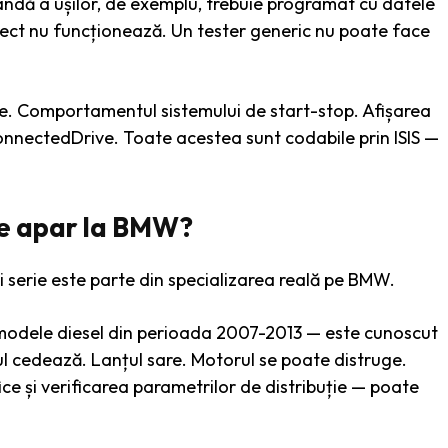
ă a ușilor, de exemplu, trebuie programat cu datele
ct nu funcționează. Un tester generic nu poate face
e. Comportamentul sistemului de start-stop. Afișarea
onnectedDrive. Toate acestea sunt codabile prin ISIS —
te apar la BMW?
 serie este parte din specializarea reală pe BMW.
modele diesel din perioada 2007-2013 — este cunoscut
ul cedează. Lanțul sare. Motorul se poate distruge.
e și verificarea parametrilor de distribuție — poate