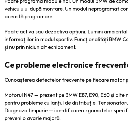
Poate programa module noi. Un modul BMW de comand
vehiculului după montare. Un modul neprogramat core
această programare.
Poate activa sau dezactiva opțiuni. Lumini ambiental
informațiilor în modul sportiv. Funcționalități BMW C
și nu prin niciun alt echipament.
Ce probleme electronice frecven
Cunoașterea defectelor frecvente pe fiecare motor și
Motorul N47 — prezent pe BMW E87, E90, E60 și alte 
pentru probleme cu lanțul de distribuție. Tensionator
Diagnoza timpurie — identificarea zgomotelor specific
preveni o avarie majoră.