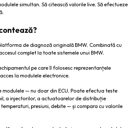
ulele simultan. Să citească valorile live. Să efectueze
ă.
e contează?
e platforma de diagnoză originală BMW. Combinată cu
accesul complet la toate sistemele unui BMW.
chipamentul pe care îl folosesc reprezentanțele
i acces la modulele electronice.
toate modulele — nu doar din ECU. Poate efectua teste
, a injectorilor, a actuatoarelor de distribuție
— temperaturi, presiuni, debite — și compara cu valorile