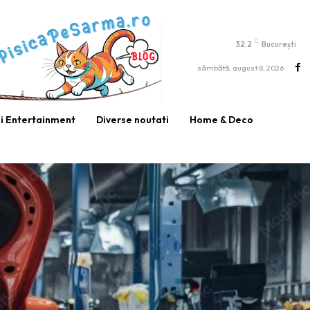
C
32.2
București
sâmbătă, august 8, 2026
si Entertainment
Diverse noutati
Home & Deco