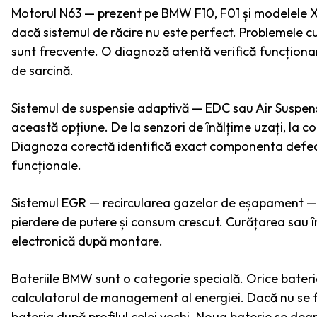
Motorul N63 — prezent pe BMW F10, F01 și modelele X
dacă sistemul de răcire nu este perfect. Problemele 
sunt frecvente. O diagnoză atentă verifică funcționa
de sarcină.
Sistemul de suspensie adaptivă — EDC sau Air Suspen
această opțiune. De la senzori de înălțime uzați, la 
Diagnoza corectă identifică exact componenta defect
funcționale.
Sistemul EGR — recircularea gazelor de eșapament 
pierdere de putere și consum crescut. Curățarea sau 
electronică după montare.
Bateriile BMW sunt o categorie specială. Orice bat
calculatorul de management al energiei. Dacă nu se f
bateria după profilul celei vechi. Noua baterie se deg