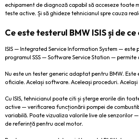
echipament de diagnoză capabil să acceseze toate mod
teste active. Și să ghideze tehnicianul spre cauza real
Ce este testerul BMW ISIS și de c
ISIS — Integrated Service Information System — est
programul SSS — Software Service Station — permite 
Nu este un tester generic adaptat pentru BMW. Este e
oficiale. Același software. Aceleași proceduri. Acelaș
Cu ISIS, tehnicianul poate citi și șterge erorile din 
active — verificarea funcționării pompei de combustibil
variabilă. Poate vizualiza valorile live ale senzorilor 
de referință pentru acel motor.