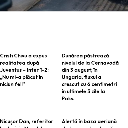
ARTICOLE ASEMANATOARE
Cristi Chivu a expus
Dunărea păstrează
realitatea după
nivelul de la Cernavodă
Juventus – Inter 1-2:
din 3 august; în
„Nu mi-a plăcut în
Ungaria, fluxul a
niciun fel!”
crescut cu 6 centimetri
în ultimele 3 zile la
Paks.
Nicușor Dan, referitor
Alertă în baza aeriană