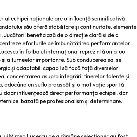
r al echipei naționale are o influență semnificativă
andatului său oferă stabilitate și continuitate, elemente
 Jucătorii beneficiază de o direcție clară și de o
 concentreze eforturile pe îmbunătățirea performanțelor
i Lucescu în fotbalul internațional reprezintă un atuu
e și a turneelor importante. Sub conducerea sa, se
rgic și adaptabil, capabil să facă față diverselor
, concentrarea asupra integrării tinerelor talente și
a, aducând un suflu proaspăt și o motivație sporită
 nu doar influențează direct performanța echipei, dar
puternice, bazată pe profesionalism și determinare.
ârea lui Mircea Lucescu de a rămâne selecționer au fost