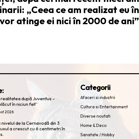
inarii: „Ceea ce am realizat eu în
vor atinge ei nici în 2000 de ani”
Categorii
e:
Afaceri si industrii
s realitatea după Juventus –
lăcut în niciun fel!”
Cultura si Entertainment
ust 2026
Diverse noutati
ivelul de la Cernavodă din 3
Home & Deco
luxul a crescut cu 6 centimetri în
s.
Sanatate / Hobby