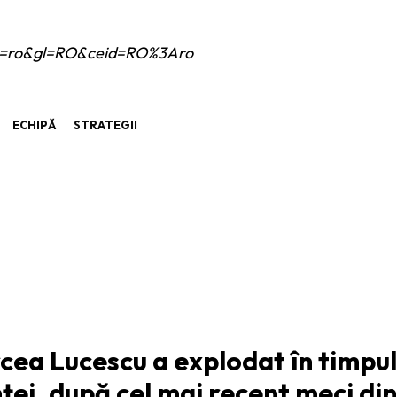
e?hl=ro&gl=RO&ceid=RO%3Aro
ECHIPĂ
STRATEGII
ARTICOLUL URMĂTOR
cea Lucescu a explodat în timpul
ței, după cel mai recent meci din