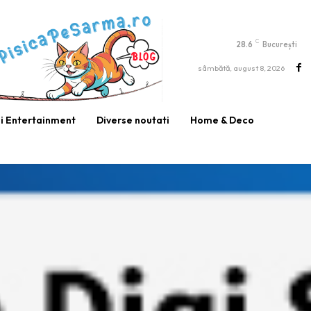
C
28.6
București
sâmbătă, august 8, 2026
si Entertainment
Diverse noutati
Home & Deco