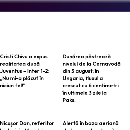
ARTICOLE ASEMANATOARE
Cristi Chivu a expus
Dunărea păstrează
realitatea după
nivelul de la Cernavodă
Juventus – Inter 1-2:
din 3 august; în
„Nu mi-a plăcut în
Ungaria, fluxul a
niciun fel!”
crescut cu 6 centimetri
în ultimele 3 zile la
Paks.
Nicușor Dan, referitor
Alertă în baza aeriană