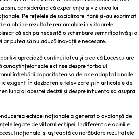
uziasm, considerând că experiența și viziunea lui
onale. Pe rețelele de socializare, fanii și-au exprimat
de a obține rezultate remarcabile în viitoarele
subliniat că echipa necesită o schimbare semnificativă și o
 ar putea să nu aducă inovațiile necesare.
ti sportivi apreciază continuitatea și cred că Lucescu are
ă cunoștințelor sale extinse despre fotbalul
semnul întrebării capacitatea sa de a se adapta la noile
ic exigent. În dezbaterile televizate și în articolele de
en lung al acestei decizii și despre influența sa asupra
 conducerea echipei naționale a generat o avalanșă de
anțele legate de viitorul echipei. Indiferent de opiniile
succesul naționalei și așteaptă cu nerăbdare rezultatele