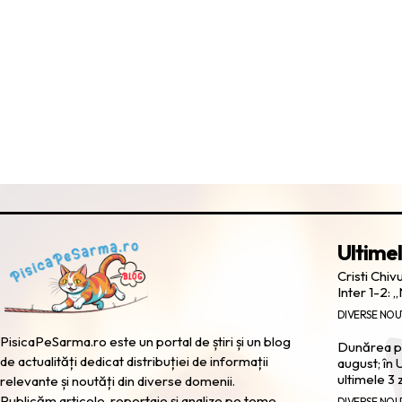
Ultimel
Cristi Chiv
Inter 1-2: „
DIVERSE NOU
PisicaPeSarma.ro este un portal de știri și un blog
Dunărea pă
de actualități dedicat distribuției de informații
august; în 
ultimele 3 z
relevante și noutăți din diverse domenii.
Publicăm articole, reportaje și analize pe teme
DIVERSE NOU