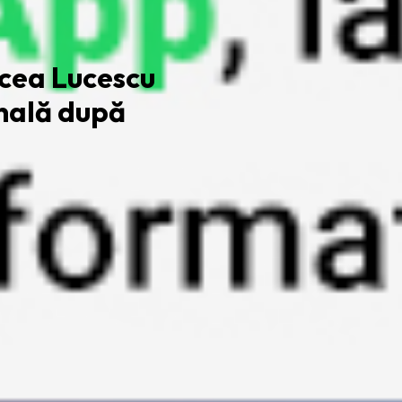
rcea Lucescu
onală după