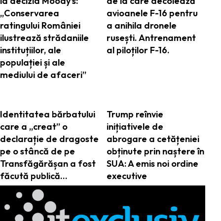
la decizia Moody’s:
de la care decolează
„Conservarea
avioanele F-16 pentru
ratingului României
a anihila dronele
ilustrează strădaniile
rusești. Antrenament
instituțiilor, ale
al piloților F-16.
populației și ale
mediului de afaceri”
Identitatea bărbatului
Trump reînvie
care a „creat” o
inițiativele de
declarație de dragoste
abrogare a cetățeniei
pe o stâncă de pe
obținute prin naștere în
Transfăgărășan a fost
SUA: A emis noi ordine
făcută publică…
executive