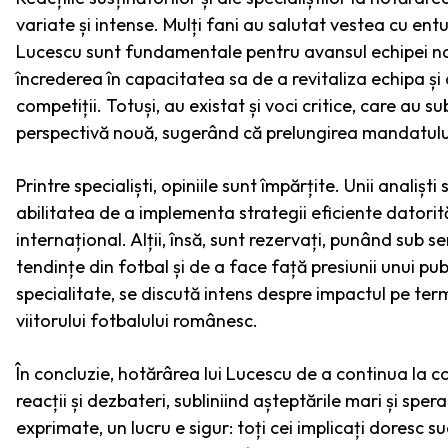
variate și intense. Mulți fani au salutat vestea cu ent
Lucescu sunt fundamentale pentru avansul echipei nați
încrederea în capacitatea sa de a revitaliza echipa și 
competiții. Totuși, au existat și voci critice, care au 
perspectivă nouă, sugerând că prelungirea mandatului
Printre specialiști, opiniile sunt împărțite. Unii analiș
abilitatea de a implementa strategii eficiente datorit
internațional. Alții, însă, sunt rezervați, punând sub 
tendințe din fotbal și de a face față presiunii unui publ
specialitate, se discută intens despre impactul pe term
viitorului fotbalului românesc.
În concluzie, hotărârea lui Lucescu de a continua la
reacții și dezbateri, subliniind așteptările mari și sper
exprimate, un lucru e sigur: toți cei implicați doresc 