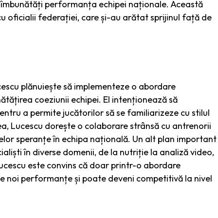
a îmbunătăți performanța echipei naționale. Această
 oficialii federației, care și-au arătat sprijinul față de
 Lucescu plănuiește să implementeze o abordare
ătățirea coeziunii echipei. El intenționează să
tru a permite jucătorilor să se familiarizeze cu stilul
enea, Lucescu dorește o colaborare strânsă cu antrenorii
erelor speranțe în echipa națională. Un alt plan important
liști în diverse domenii, de la nutriție la analiză video,
. Lucescu este convins că doar printr-o abordare
e noi performanțe și poate deveni competitivă la nivel