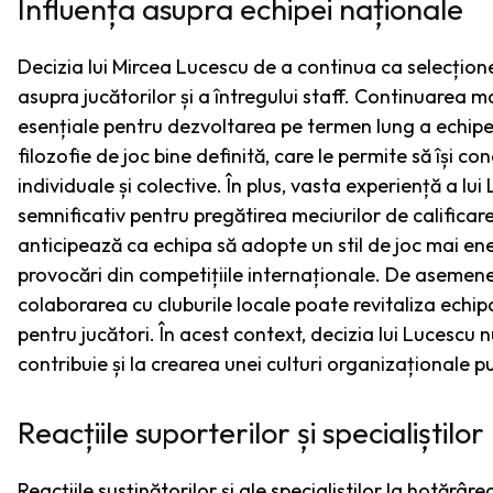
Influența asupra echipei naționale
Decizia lui Mircea Lucescu de a continua ca selecțione
asupra jucătorilor și a întregului staff. Continuarea m
esențiale pentru dezvoltarea pe termen lung a echipei.
filozofie de joc bine definită, care le permite să își
individuale și colective. În plus, vasta experiență a lu
semnificativ pentru pregătirea meciurilor de calificar
anticipează ca echipa să adopte un stil de joc mai ene
provocări din competițiile internaționale. De asemenea
colaborarea cu cluburile locale poate revitaliza echip
pentru jucători. În acest context, decizia lui Lucescu
contribuie și la crearea unei culturi organizaționale 
Reacțiile suporterilor și specialiștilor
Reacțiile susținătorilor și ale specialiștilor la hotăr