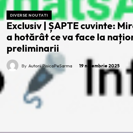
DIVERSE NOUTATI
Exclusiv | ȘAPTE cuvinte: Mi
a hotărât ce va face la nați
preliminarii
By
Autorii PisicaPeSarma
19 noiembrie 2025