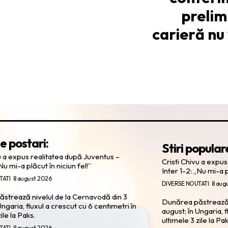
prelim
carieră nu 
e postari:
Stiri popular
u a expus realitatea după Juventus –
Cristi Chivu a expu
Nu mi-a plăcut în niciun fel!”
Inter 1-2: „Nu mi-a p
TATI
8 august 2026
DIVERSE NOUTATI
8 aug
strează nivelul de la Cernavodă din 3
Dunărea păstrează n
Ungaria, fluxul a crescut cu 6 centimetri în
august; în Ungaria, f
ile la Paks.
ultimele 3 zile la Pak
TATI
8 august 2026