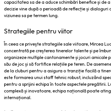
capacitatea sa de a aduce schimbări benefice și de 
decizie vine după o perioadă de reflecție și dialoguri cu
viziunea sa pe termen lung.
Strategiile pentru viitor
În ceea ce privește strategiile sale viitoare, Mircea
concentrată pe creșterea tinerelor talente și pe îmbun
organizeze multiple cantonamente și jocuri amicale pen
său de joc și să fortifice relațiile pe teren. De asem
de la cluburi pentru a asigura o tranziție facilă a tin
este formarea unui staff tehnic robust, incluzând specia
pentru a sprijini echipa în toate aspectele pregătirii
complexă și inovatoare, echipa națională poate ating
internațional.