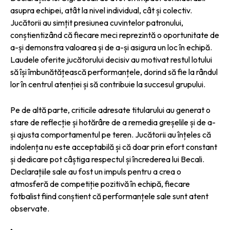
asupra echipei, atât la nivel individual, cât și colectiv.
Jucătorii au simțit presiunea cuvintelor patronului,
conștientizând că fiecare meci reprezintă o oportunitate de
a-și demonstra valoarea și de a-și asigura un loc în echipă.
Laudele oferite jucătorului decisiv au motivat restul lotului
să își îmbunătățească performanțele, dorind să fie la rândul
lor în centrul atenției și să contribuie la succesul grupului.
Pe de altă parte, criticile adresate titularului au generat o
stare de reflecție și hotărâre de a remedia greșelile și de a-
și ajusta comportamentul pe teren. Jucătorii au înțeles că
indolența nu este acceptabilă și că doar prin efort constant
și dedicare pot câștiga respectul și încrederea lui Becali.
Declarațiile sale au fost un impuls pentru a crea o
atmosferă de competiție pozitivă în echipă, fiecare
fotbalist fiind conștient că performanțele sale sunt atent
observate.