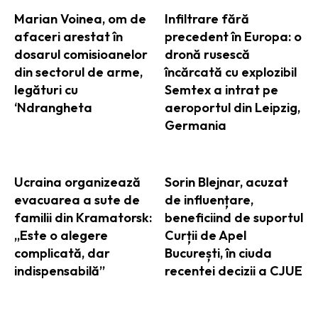
Marian Voinea, om de
Infiltrare fără
afaceri arestat în
precedent în Europa: o
dosarul comisioanelor
dronă rusescă
din sectorul de arme,
încărcată cu explozibil
legături cu
Semtex a intrat pe
‘Ndrangheta
aeroportul din Leipzig,
Germania
Ucraina organizează
Sorin Blejnar, acuzat
evacuarea a sute de
de influențare,
familii din Kramatorsk:
beneficiind de suportul
„Este o alegere
Curții de Apel
complicată, dar
București, în ciuda
indispensabilă”
recentei decizii a CJUE