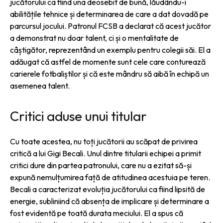
jucătorului ca fiind una deosebit de bună, lăudându-i
abilitățile tehnice și determinarea de care a dat dovadă pe
parcursul jocului. Patronul FCSB a declarat că acest jucător
a demonstrat nu doar talent, ci și o mentalitate de
câștigător, reprezentând un exemplu pentru colegii săi. El a
adăugat că astfel de momente sunt cele care conturează
carierele fotbaliștilor și că este mândru să aibă în echipă un
asemenea talent.
Critici aduse unui titular
Cu toate acestea, nu toți jucătorii au scăpat de privirea
critică a lui Gigi Becali. Unul dintre titularii echipei a primit
critici dure din partea patronului, care nu a ezitat să-și
expună nemulțumirea față de atitudinea acestuia pe teren.
Becali a caracterizat evoluția jucătorului ca fiind lipsită de
energie, subliniind că absența de implicare și determinare a
fost evidentă pe toată durata meciului. El a spus că