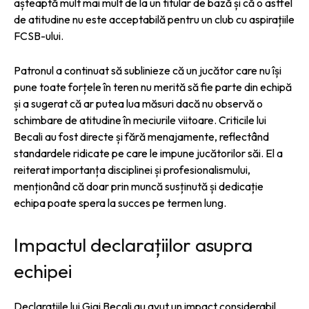
așteaptă mult mai mult de la un titular de bază și că o astfel
de atitudine nu este acceptabilă pentru un club cu aspirațiile
FCSB-ului.
Patronul a continuat să sublinieze că un jucător care nu își
pune toate forțele în teren nu merită să fie parte din echipă
și a sugerat că ar putea lua măsuri dacă nu observă o
schimbare de atitudine în meciurile viitoare. Criticile lui
Becali au fost directe și fără menajamente, reflectând
standardele ridicate pe care le impune jucătorilor săi. El a
reiterat importanța disciplinei și profesionalismului,
menționând că doar prin muncă susținută și dedicație
echipa poate spera la succes pe termen lung.
Impactul declarațiilor asupra
echipei
Declarațiile lui Gigi Becali au avut un impact considerabil