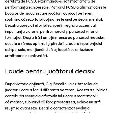
derulată de FCSB, exprimându-și satisfacția față de
performanța echipei sale. Patronul FCSB a afirmat că este
bucuros de modul în care jucătorii au jucat pe teren,
subliniind că rezultatul obținut este unul pe deplin meritat.
Becali a apreciat efortul echipei întregi și a accentuat
importanța victoriei pentru moralul și parcursul viitor al
formației. Deși a trăit emoții intense pe parcursul meciului,
acesta a rămas optimist și plin de încredere în potențialul
echipei sale, menționând că așteaptă cu entuziasm
următoarele confruntări.
Laude pentru jucătorul decisiv
După victoria obținută, Gigi Becali nu a ezitat să laude
jucătorul care a făcut diferența pe teren. Acesta a subliniat
contribuția esențială a fotbalistului care a marcat golul
câștigător, subliniind că fără prestația sa, echipa nu ar fi
reușit să avanseze. Becali a caracterizat evoluția