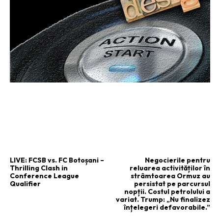
ARTICOLUL PRECEDENT
ARTICOLUL URMĂTOR
LIVE: FCSB vs. FC Botoșani –
Negocierile pentru
Thrilling Clash in
reluarea activităților în
Conference League
strâmtoarea Ormuz au
Qualifier
persistat pe parcursul
nopții. Costul petrolului a
variat. Trump: „Nu finalizez
înțelegeri defavorabile.”