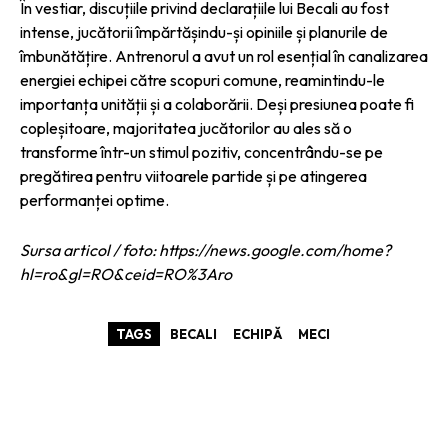
În vestiar, discuțiile privind declarațiile lui Becali au fost
intense, jucătorii împărtășindu-și opiniile și planurile de
îmbunătățire. Antrenorul a avut un rol esențial în canalizarea
energiei echipei către scopuri comune, reamintindu-le
importanța unității și a colaborării. Deși presiunea poate fi
copleșitoare, majoritatea jucătorilor au ales să o
transforme într-un stimul pozitiv, concentrându-se pe
pregătirea pentru viitoarele partide și pe atingerea
performanței optime.
Sursa articol / foto: https://news.google.com/home?
hl=ro&gl=RO&ceid=RO%3Aro
TAGS
BECALI
ECHIPĂ
MECI
ARTICOLE ASEMANATOARE