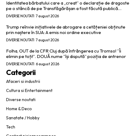
Identitatea bărbatului care a „creat” o declarație de dragoste
pe o stâncă de pe Transfăgărășan a fost făcută publică…
DIVERSE NOUTATI
7 august 2026
Trump reînvie inițiativele de abrogare a cetățeniei obținute
prin naștere în SUA: A emis noi ordine executive
DIVERSE NOUTATI
7 august 2026
Folha, OUT de la CFR Cluj după înfrângerea cu Tromso! ”Îi
elimin pe toți!”. DOUĂ nume ”își dispută” poziția de antrenor
DIVERSE NOUTATI
6 august 2026
Categorii
Afaceri si industrii
Cultura si Entertainment
Diverse noutati
Home & Deco
Sanatate / Hobby
Tech
Contact pisicapesarma.ro