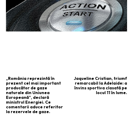
ARTICOLUL PRECEDENT
ARTICOLUL URMĂTOR
„România reprezintă în
Jaqueline Cristian, triumf
prezent cel mai important
remarcabil la Adelaide: a
producător de gaze
învins sportiva clasată pe
naturale din Uniunea
locul 11 în lume.
Europeană”, declară
ministrul Energiei. Ce
comentarii aduce referitor
la rezervele de gaze.