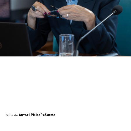
SHARE
Scris de
Autorii PisicaPeSarma