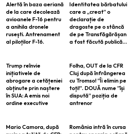
Alertă în baza aeriană
Identitatea bărbatului
de la care decolează
care a „creat” o
avioanele F-16 pentru
declarație de
a anihila dronele
dragoste pe o stâncă
rusești. Antrenament
de pe Transfăgărășan
al piloților F-16.
a fost făcută publică…
Trump reînvie
Folha, OUT de la CFR
inițiativele de
Cluj după înfrângerea
abrogare a cetățeniei
cu Tromso! ”Îi elimin pe
obținute prin naștere
toți!”. DOUĂ nume ”își
în SUA: A emis noi
dispută” poziția de
ordine executive
antrenor
Mario Camora, după
România intră în cursa