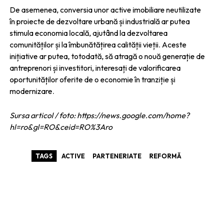
De asemenea, conversia unor active imobiliare neutilizate
în proiecte de dezvoltare urbană și industrială ar putea
stimula economia locală, ajutând la dezvoltarea
comunităților și la îmbunătățirea calității vieții. Aceste
inițiative ar putea, totodată, să atragă o nouă generație de
antreprenori și investitori, interesați de valorificarea
oportunităților oferite de o economie în tranziție și
modernizare.
Sursa articol / foto: https://news.google.com/home?
hl=ro&gl=RO&ceid=RO%3Aro
TAGS
ACTIVE
PARTENERIATE
REFORMĂ
ARTICOLE ASEMANATOARE