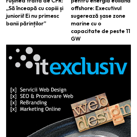
rușinea trăită de CFR:
pentru energia eoliană
„Să înceapă cu copiii și
offshore: Executivul
juniorii! Ei nu primesc
sugerează șase zone
banii părinților”
marine cu o
capacitate de peste 11
GW