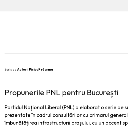
SHARE
Scris de
Autorii PisicaPeSarma
Propunerile PNL pentru București
Partidul Național Liberal (PNL) a elaborat o serie de 
prezentate în cadrul consultărilor cu primarul genera
îmbunătățirea infrastructurii orașului, cu un accent sp