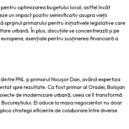
i pentru optimizarea bugetului local, astfel încât
ereze un impact pozitiv semnificativ asupra vieții
prijinul primarului pentru inițiativele legislative care
are urbană. În plus, discuțiile se concentrează și pe
r europene, esențiale pentru susținerea financiară a
or dintre PNL și primarul Nicușor Dan, având expertiza
ientat spre rezultate. Ca fost primar al Oradei, Bolojan
roiecte de modernizare urbană, ceea ce îl transformă
a Bucureștiului. El aduce la masa negocierilor nu doar
aplica strategii eficiente de colaborare între diverse