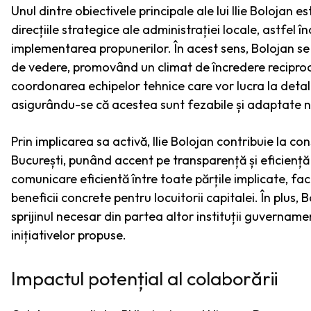
Unul dintre obiectivele principale ale lui Ilie Bolojan 
direcțiile strategice ale administrației locale, astfel î
implementarea propunerilor. În acest sens, Bolojan s
de vedere, promovând un climat de încredere reciprocă
coordonarea echipelor tehnice care vor lucra la detali
asigurându-se că acestea sunt fezabile și adaptate ne
Prin implicarea sa activă, Ilie Bolojan contribuie la co
București, punând accent pe transparență și eficiență 
comunicare eficientă între toate părțile implicate, fa
beneficii concrete pentru locuitorii capitalei. În plus, 
sprijinul necesar din partea altor instituții guvernam
inițiativelor propuse.
Impactul potențial al colaborării