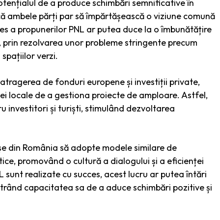
tențialul de a produce schimbări semnificative în
că ambele părți par să împărtășească o viziune comună
es a propunerilor PNL ar putea duce la o îmbunătățire
ului, prin rezolvarea unor probleme stringente precum
spațiilor verzi.
 atragerea de fonduri europene și investiții private,
iei locale de a gestiona proiecte de amploare. Astfel,
 investitori și turiști, stimulând dezvoltarea
așe din România să adopte modele similare de
itice, promovând o cultură a dialogului și a eficienței
 sunt realizate cu succes, acest lucru ar putea întări
strând capacitatea sa de a aduce schimbări pozitive și