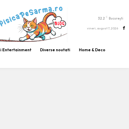
C
32.2
București
vineri, august 7, 2026
si Entertainment
Diverse noutati
Home & Deco