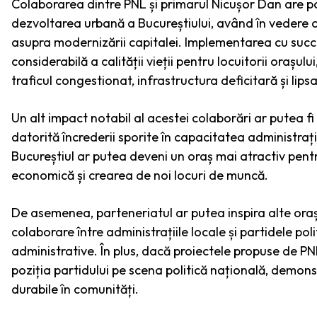
Colaborarea dintre PNL și primarul Nicușor Dan are po
dezvoltarea urbană a Bucureștiului, având în vedere 
asupra modernizării capitalei. Implementarea cu succ
considerabilă a calității vieții pentru locuitorii oraș
traficul congestionat, infrastructura deficitară și lipsa 
Un alt impact notabil al acestei colaborări ar putea fi
datorită încrederii sporite în capacitatea administraț
Bucureștiul ar putea deveni un oraș mai atractiv pentru
economică și crearea de noi locuri de muncă.
De asemenea, parteneriatul ar putea inspira alte or
colaborare între administrațiile locale și partidele pol
administrative. În plus, dacă proiectele propuse de PNL
poziția partidului pe scena politică națională, demon
durabile în comunități.