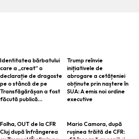
ARTICOLE ASEMANATOARE
Identitatea bărbatului
Trump reînvie
care a „creat” o
inițiativele de
declarație de dragoste
abrogare a cetățeniei
pe o stâncă de pe
obținute prin naștere în
Transfăgărășan a fost
SUA: A emis noi ordine
făcută publică…
executive
Folha, OUT de la CFR
Mario Camora, după
Cluj după înfrângerea
rușinea trăită de CFR: