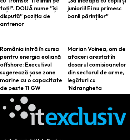
cu Tromso! ”Îi elimin pe
„Să înceapă cu copiii și
toți!”. DOUĂ nume ”își
juniorii! Ei nu primesc
dispută” poziția de
banii părinților”
antrenor
România intră în cursa
Marian Voinea, om de
pentru energia eoliană
afaceri arestat în
offshore: Executivul
dosarul comisioanelor
sugerează șase zone
din sectorul de arme,
marine cu o capacitate
legături cu
de peste 11 GW
‘Ndrangheta