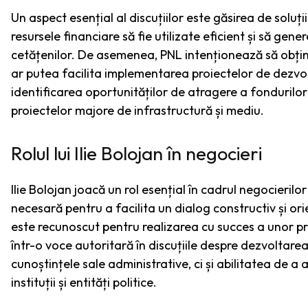
Un aspect esențial al discuțiilor este găsirea de soluți
resursele financiare să fie utilizate eficient și să gen
cetățenilor. De asemenea, PNL intenționează să obțină s
ar putea facilita implementarea proiectelor de dezvolt
identificarea oportunităților de atragere a fondurilo
proiectelor majore de infrastructură și mediu.
Rolul lui Ilie Bolojan în negocieri
Ilie Bolojan joacă un rol esențial în cadrul negocieril
necesară pentru a facilita un dialog constructiv și or
este recunoscut pentru realizarea cu succes a unor p
într-o voce autoritară în discuțiile despre dezvoltare
cunoștințele sale administrative, ci și abilitatea de a 
instituții și entități politice.