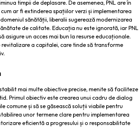
a diminua timpii de deplasare. De asemenea, PNL are în
, cum ar fi extinderea spațiilor verzi și implementarea
n domeniul sănătății, liberalii sugerează modernizarea
e sănătate de calitate. Educația nu este ignorată, iar PNL
 să asigure un acces mai bun la resurse educaționale.
 revitalizare a capitalei, care tinde să transforme
v.
n
stabilit mai multe obiective precise, menite să faciliteze
tid. Primul obiectiv este crearea unui cadru de dialog
țile comune și să se găsească soluții viabile pentru
e stabilirea unor termene clare pentru implementarea
torizare eficientă a progresului și o responsabilitate