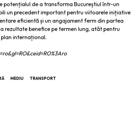
e potențialul de a transforma Bucureștiul într-un
li un precedent important pentru viitoarele inițiative
entare eficientă și un angajament ferm din partea
a rezultate benefice pe termen lung, atât pentru
 plan internațional.
e?hl=ro&gl=RO&ceid=RO%3Aro
RĂ
MEDIU
TRANSPORT