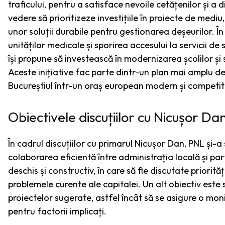
traficului, pentru a satisface nevoile cetățenilor și 
vedere să prioritizeze investițiile în proiecte de mediu
unor soluții durabile pentru gestionarea deșeurilor. Î
unităților medicale și sporirea accesului la servicii d
își propune să investească în modernizarea școlilor și
Aceste inițiative fac parte dintr-un plan mai amplu de
Bucureștiul într-un oraș european modern și competiti
Obiectivele discuțiilor cu Nicușor Da
În cadrul discuțiilor cu primarul Nicușor Dan, PNL și-a 
colaborarea eficientă între administrația locală și par
deschis și constructiv, în care să fie discutate priorită
problemele curente ale capitalei. Un alt obiectiv est
proiectelor sugerate, astfel încât să se asigure o moni
pentru factorii implicați.