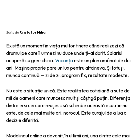
Scris de
Cristofor Mihai
Există un moment în viața multor tinere când realizezi că
drumul pe care îl urmezi nu duce unde ți-ai dorit. Salariul
acoperă cu greu chiria.
Vacanța
este un plan amânat de doi
ani. Mașina proprie pare un lux pentru altcineva. Și totuși,
munca continuă — zi de zi, program fix, rezultate modeste.
Nu este o situație unică. Este realitatea cotidiană a sute de
mii de oameni care muncesc mult și câștigă puțin. Diferența
dintre ei și cei care reușesc să schimbe această ecuație nu
este, de cele mai multe ori, norocul. Este curajul de a lua o
decizie diferită.
Modelingul online a devenit, în ultimii ani, una dintre cele mai