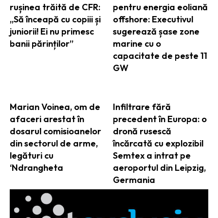
rușinea trăită de CFR:
pentru energia eoliană
„Să înceapă cu copiii și
offshore: Executivul
juniorii! Ei nu primesc
sugerează șase zone
banii părinților”
marine cu o
capacitate de peste 11
GW
Marian Voinea, om de
Infiltrare fără
afaceri arestat în
precedent în Europa: o
dosarul comisioanelor
dronă rusescă
din sectorul de arme,
încărcată cu explozibil
legături cu
Semtex a intrat pe
‘Ndrangheta
aeroportul din Leipzig,
Germania