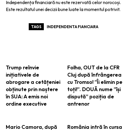
Independența financiară nu este rezervată celor norocoși.
Este rezultatul unei decizii bune luate la momentul potrivit.
TAGS
INDEPENDENTA FIANCIARA
ARTICOLE ASEMANATOARE
Trump reînvie
Folha, OUT de la CFR
inițiativele de
Cluj după înfrângerea
abrogare a cetățeniei
cu Tromso! ”Îi elimin pe
obținute prin naștere
toți!”. DOUĂ nume ”își
în SUA: A emis noi
dispută” poziția de
ordine executive
antrenor
Mario Camora, după
România intră în cursa