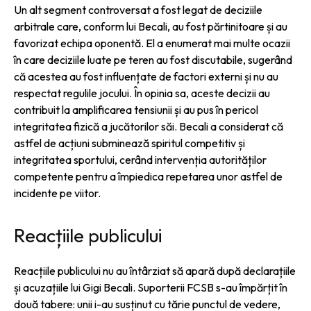
Un alt segment controversat a fost legat de deciziile
arbitrale care, conform lui Becali, au fost părtinitoare și au
favorizat echipa oponentă. El a enumerat mai multe ocazii
în care deciziile luate pe teren au fost discutabile, sugerând
că acestea au fost influențate de factori externi și nu au
respectat regulile jocului. În opinia sa, aceste decizii au
contribuit la amplificarea tensiunii și au pus în pericol
integritatea fizică a jucătorilor săi. Becali a considerat că
astfel de acțiuni subminează spiritul competitiv și
integritatea sportului, cerând intervenția autorităților
competente pentru a împiedica repetarea unor astfel de
incidente pe viitor.
Reacțiile publicului
Reacțiile publicului nu au întârziat să apară după declarațiile
și acuzațiile lui Gigi Becali. Suporterii FCSB s-au împărțit în
două tabere: unii i-au susținut cu tărie punctul de vedere,