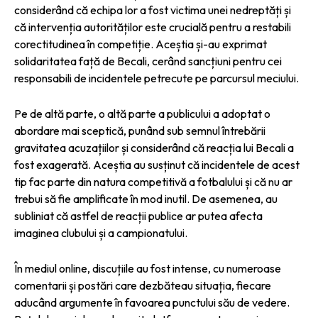
considerând că echipa lor a fost victima unei nedreptăți și
că intervenția autorităților este crucială pentru a restabili
corectitudinea în competiție. Aceștia și-au exprimat
solidaritatea față de Becali, cerând sancțiuni pentru cei
responsabili de incidentele petrecute pe parcursul meciului.
Pe de altă parte, o altă parte a publicului a adoptat o
abordare mai sceptică, punând sub semnul întrebării
gravitatea acuzațiilor și considerând că reacția lui Becali a
fost exagerată. Aceștia au susținut că incidentele de acest
tip fac parte din natura competitivă a fotbalului și că nu ar
trebui să fie amplificate în mod inutil. De asemenea, au
subliniat că astfel de reacții publice ar putea afecta
imaginea clubului și a campionatului.
În mediul online, discuțiile au fost intense, cu numeroase
comentarii și postări care dezbăteau situația, fiecare
aducând argumente în favoarea punctului său de vedere.