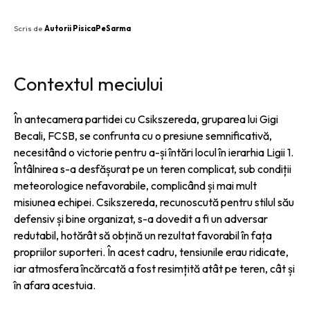
Scris de
Autorii PisicaPeSarma
Contextul meciului
În antecamera partidei cu Csikszereda, gruparea lui Gigi
Becali, FCSB, se confrunta cu o presiune semnificativă,
necesitând o victorie pentru a-și întări locul în ierarhia Ligii 1.
Întâlnirea s-a desfășurat pe un teren complicat, sub condiții
meteorologice nefavorabile, complicând și mai mult
misiunea echipei. Csikszereda, recunoscută pentru stilul său
defensiv și bine organizat, s-a dovedit a fi un adversar
redutabil, hotărât să obțină un rezultat favorabil în fața
propriilor suporteri. În acest cadru, tensiunile erau ridicate,
iar atmosfera încărcată a fost resimțită atât pe teren, cât și
în afara acestuia.