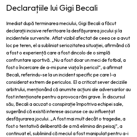
Declarațiile lui Gigi Becali
Imediat după terminarea meciului, Gigi Becali a făcut
declarații incisive referitoare la desfășurarea jocului și la
incidentele survenite. Aflat vizibil afectat de ceea ce a avut
loc pe teren, el a subliniat seriozitatea situației, afirmând că
a fost o experiență care a fost dincolo de o simplă
confruntare sportivă. „Nu a fost doar un meci de fotbal, a
fost o încercare de a-mi pune viața în pericol”, a afirmat
Becali, referindu-se la un incident specific pe care l-a
considerat extrem de periculos. El a criticat sever deciziile
arbitrului, menționând că anumite acțiuni ale adversarilor au
fost intenționate pentru a provoca răni grave. În discursul
său, Becali a acuzat o conspirație împotriva echipei sale,
sugerând că există interese ascunse ce au influențat
desfășurarea jocului. „A fost mai mult decât o tragedie, a
fost o tentativă deliberată de a mă elimina din peisaj”, a
continuat el, subliniind că meciul a fost manipulat pentru a-i