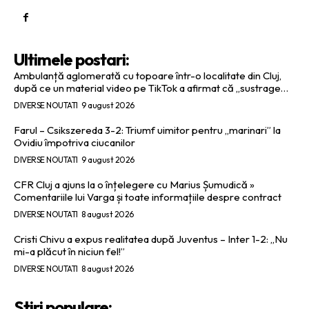
Ultimele postari:
Ambulanță aglomerată cu topoare într-o localitate din Cluj,
după ce un material video pe TikTok a afirmat că „sustrage…
DIVERSE NOUTATI
9 august 2026
Farul – Csikszereda 3-2: Triumf uimitor pentru „marinari” la
Ovidiu împotriva ciucanilor
DIVERSE NOUTATI
9 august 2026
CFR Cluj a ajuns la o înțelegere cu Marius Șumudică »
Comentariile lui Varga și toate informațiile despre contract
DIVERSE NOUTATI
8 august 2026
Cristi Chivu a expus realitatea după Juventus – Inter 1-2: „Nu
mi-a plăcut în niciun fel!”
DIVERSE NOUTATI
8 august 2026
Stiri populare: