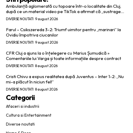
Ambulanță aglomerată cu topoare într-o localitate din Cluj,
după ce un material video pe TikTok a afirmat că „sustrage…
DIVERSE NOUTATI
9 august 2026
Farul – Csikszereda 3-2: Triumf uimitor pentru „marinari” la
Ovidiu împotriva ciucanilor
DIVERSE NOUTATI
9 august 2026
CFR Cluj a ajuns la o înțelegere cu Marius Șumudică »
Comentariile lui Varga și toate informațiile despre contract
DIVERSE NOUTATI
8 august 2026
Cristi Chivu a expus realitatea după Juventus – Inter 1-2: „Nu
mi-a plăcut în niciun fel!”
DIVERSE NOUTATI
8 august 2026
Categorii
Afaceri si industrii
Cultura si Entertainment
Diverse noutati
Home & Deco