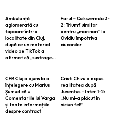
Ambulanță
Farul – Csikszereda 3-
aglomerată cu
2: Triumf uimitor
topoare într-o
pentru „marinari” la
localitate din Cluj,
Ovidiu împotriva
după ce un material
ciucanilor
video pe TikTok a
afirmat că „sustrage…
CFR Cluj a ajuns la o
Cristi Chivu a expus
înțelegere cu Marius
realitatea după
Șumudică »
Juventus – Inter 1-2:
Comentariile lui Varga
„Nu mi-a plăcut în
și toate informațiile
niciun fel!”
despre contract