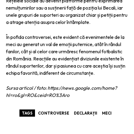
Rețelele sociale au devenit platforme pentru exprimarea
nemulțumirilor sau a susținerii față de poziția lui Becali, iar
unele grupuri de suporteri au organizat chiar și petiții pentru
a atrage atenția asupra celor întâmplate.
În pofida controversei, este evident că evenimentele de la
meci au generat un val de emoții puternice, atât în rândul
fanilor, cât și al celor care urmăresc fenomenul fotbalistic
din România. Reacțiile au evidențiat diviziunile existente în
rândul suporterilor, dar și pasiunea cu care aceștia își susțin
echipa favorită, indiferent de circumstanțe.
Sursa articol / foto: https://news.google.com/home?
hl=ro&gl=RO&ceid=RO%3Aro
TAGS
CONTROVERSE
DECLARAȚII
MECI
ARTICOLE ASEMANATOARE