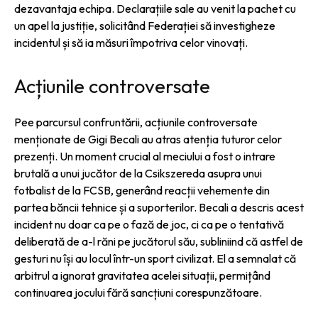
dezavantaja echipa. Declarațiile sale au venit la pachet cu
un apel la justiție, solicitând Federației să investigheze
incidentul și să ia măsuri împotriva celor vinovați.
Acțiunile controversate
Pee parcursul confruntării, acțiunile controversate
menționate de Gigi Becali au atras atenția tuturor celor
prezenți. Un moment crucial al meciului a fost o intrare
brutală a unui jucător de la Csikszereda asupra unui
fotbalist de la FCSB, generând reacții vehemente din
partea băncii tehnice și a suporterilor. Becali a descris acest
incident nu doar ca pe o fază de joc, ci ca pe o tentativă
deliberată de a-l răni pe jucătorul său, subliniind că astfel de
gesturi nu își au locul într-un sport civilizat. El a semnalat că
arbitrul a ignorat gravitatea acelei situații, permițând
continuarea jocului fără sancțiuni corespunzătoare.