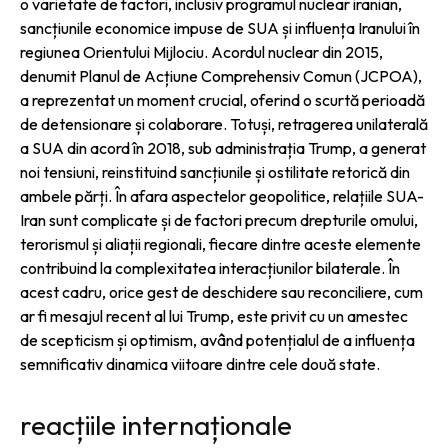
o varietate de factori, inclusiv programul nuclear iranian,
sancțiunile economice impuse de SUA și influența Iranului în
regiunea Orientului Mijlociu. Acordul nuclear din 2015,
denumit Planul de Acțiune Comprehensiv Comun (JCPOA),
a reprezentat un moment crucial, oferind o scurtă perioadă
de detensionare și colaborare. Totuși, retragerea unilaterală
a SUA din acord în 2018, sub administrația Trump, a generat
noi tensiuni, reinstituind sancțiunile și ostilitate retorică din
ambele părți. În afara aspectelor geopolitice, relațiile SUA-
Iran sunt complicate și de factori precum drepturile omului,
terorismul și aliații regionali, fiecare dintre aceste elemente
contribuind la complexitatea interacțiunilor bilaterale. În
acest cadru, orice gest de deschidere sau reconciliere, cum
ar fi mesajul recent al lui Trump, este privit cu un amestec
de scepticism și optimism, având potențialul de a influența
semnificativ dinamica viitoare dintre cele două state.
reacțiile internaționale