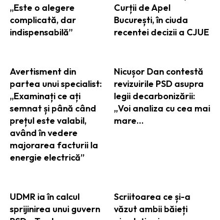
„Este o alegere
Curții de Apel
complicată, dar
București, în ciuda
indispensabilă”
recentei decizii a CJUE
Avertisment din
Nicușor Dan contestă
partea unui specialist:
revizuirile PSD asupra
„Examinați ce ați
legii decarbonizării:
semnat și până când
„Voi analiza cu cea mai
prețul este valabil,
mare…
având în vedere
majorarea facturii la
energie electrică”
UDMR ia în calcul
Scriitoarea ce și-a
sprijinirea unui guvern
văzut ambii băieți