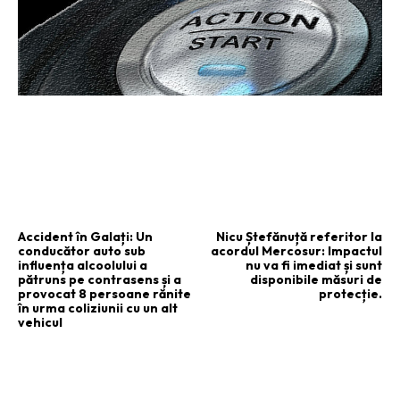
ARTICOLUL PRECEDENT
ARTICOLUL URMĂTOR
Accident în Galați: Un
Nicu Ștefănuță referitor la
conducător auto sub
acordul Mercosur: Impactul
influența alcoolului a
nu va fi imediat și sunt
pătruns pe contrasens și a
disponibile măsuri de
provocat 8 persoane rănite
protecție.
în urma coliziunii cu un alt
vehicul