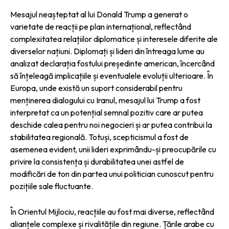
Mesajul neașteptat al lui Donald Trump a generat o
varietate de reacții pe plan internațional, reflectând
complexitatea relațiilor diplomatice și interesele diferite ale
diverselor națiuni. Diplomați și lideri din întreaga lume au
analizat declarația fostului președinte american, încercând
să înțeleagă implicațiile și eventualele evoluții ulterioare. În
Europa, unde există un suport considerabil pentru
menținerea dialogului cu Iranul, mesajul lui Trump a fost
interpretat ca un potențial semnal pozitiv care ar putea
deschide calea pentru noi negocieri și ar putea contribui la
stabilitatea regională. Totuși, scepticismul a fost de
asemenea evident, unii lideri exprimându-și preocupările cu
privire la consistența și durabilitatea unei astfel de
modificări de ton din partea unui politician cunoscut pentru
pozițiile sale fluctuante.
În Orientul Mijlociu, reacțiile au fost mai diverse, reflectând
alianțele complexe și rivalitățile din regiune. Țările arabe cu