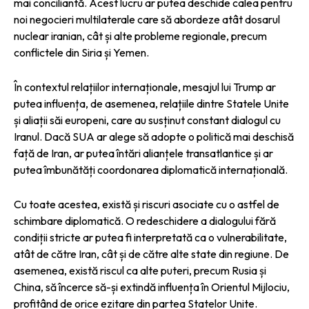
mai conciliantă. Acest lucru ar putea deschide calea pentru
noi negocieri multilaterale care să abordeze atât dosarul
nuclear iranian, cât și alte probleme regionale, precum
conflictele din Siria și Yemen.
În contextul relațiilor internaționale, mesajul lui Trump ar
putea influența, de asemenea, relațiile dintre Statele Unite
și aliații săi europeni, care au susținut constant dialogul cu
Iranul. Dacă SUA ar alege să adopte o politică mai deschisă
față de Iran, ar putea întări alianțele transatlantice și ar
putea îmbunătăți coordonarea diplomatică internațională.
Cu toate acestea, există și riscuri asociate cu o astfel de
schimbare diplomatică. O redeschidere a dialogului fără
condiții stricte ar putea fi interpretată ca o vulnerabilitate,
atât de către Iran, cât și de către alte state din regiune. De
asemenea, există riscul ca alte puteri, precum Rusia și
China, să încerce să-și extindă influența în Orientul Mijlociu,
profitând de orice ezitare din partea Statelor Unite.