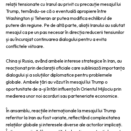
relații tensionate cu Iranul au privit cu precauție mesajul lui
Trump, temându-se că o eventuală apropiere între
Washington și Teheran ar putea modifica echilibrul de
putere din regiune. Pe de altă parte, aliații Iranului au salutat
mesajul ca pe un pas necesar în direcția reducerii tensiunilor
și au încurajat continuarea dialogului pentru a evita
conflictele viitoare.
China și Rusia, având ambele interese strategice în Iran, au
reacționat prin declarații oficiale care subliniază importanța
dialogului și a soluțiilor diplomatice pentru problemele
globale. Ambele țări au văzut în mesajul lui Trump o
oportunitate de a-și întări influența în Orientul Mijlociu prin
medierea unor noi acorduri sau parteneriate economice.
În ansamblu, reacțiile internaționale la mesajul lui Trump
referitor la Iran au fost variate, reflectând complexitatea
relațiilor globale și interesele diverse ale actorilor implicați.