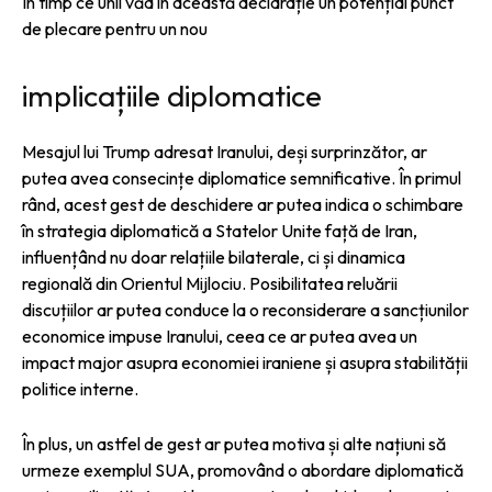
În timp ce unii văd în această declarație un potențial punct
de plecare pentru un nou
implicațiile diplomatice
Mesajul lui Trump adresat Iranului, deși surprinzător, ar
putea avea consecințe diplomatice semnificative. În primul
rând, acest gest de deschidere ar putea indica o schimbare
în strategia diplomatică a Statelor Unite față de Iran,
influențând nu doar relațiile bilaterale, ci și dinamica
regională din Orientul Mijlociu. Posibilitatea reluării
discuțiilor ar putea conduce la o reconsiderare a sancțiunilor
economice impuse Iranului, ceea ce ar putea avea un
impact major asupra economiei iraniene și asupra stabilității
politice interne.
În plus, un astfel de gest ar putea motiva și alte națiuni să
urmeze exemplul SUA, promovând o abordare diplomatică