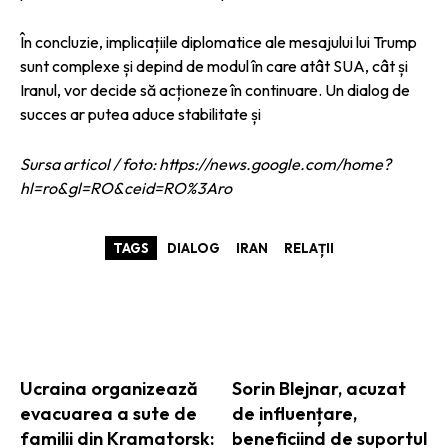
În concluzie, implicațiile diplomatice ale mesajului lui Trump
sunt complexe și depind de modul în care atât SUA, cât și
Iranul, vor decide să acționeze în continuare. Un dialog de
succes ar putea aduce stabilitate și
Sursa articol / foto: https://news.google.com/home?
hl=ro&gl=RO&ceid=RO%3Aro
TAGS
DIALOG
IRAN
RELAȚII
ARTICOLE ASEMANATOARE
Ucraina organizează
Sorin Blejnar, acuzat
evacuarea a sute de
de influențare,
familii din Kramatorsk:
beneficiind de suportul