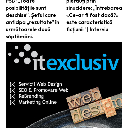
PSD: „Toate
pierduți prin
posibilitățile sunt
sinucidere: „Întrebarea
deschise”. Șeful care
«Ce-ar fi fost dacă?»
anticipa „rezultate” în
este caracteristică
următoarele două
ficțiunii” | Interviu
săptămâni.