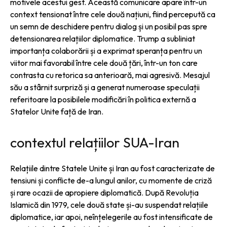
motivele acestui gest. Această comunicare apare într-un
context tensionat între cele două națiuni, fiind percepută ca
un semn de deschidere pentru dialog și un posibil pas spre
detensionarea relațiilor diplomatice. Trump a subliniat
importanța colaborării și a exprimat speranța pentru un
viitor mai favorabil între cele două țări, într-un ton care
contrasta cu retorica sa anterioară, mai agresivă. Mesajul
său a stârnit surpriză și a generat numeroase speculații
referitoare la posibilele modificări în politica externă a
Statelor Unite față de Iran.
contextul relațiilor SUA-Iran
Relațiile dintre Statele Unite și Iran au fost caracterizate de
tensiuni și conflicte de-a lungul anilor, cu momente de criză
și rare ocazii de apropiere diplomatică. După Revoluția
Islamică din 1979, cele două state și-au suspendat relațiile
diplomatice, iar apoi, neînțelegerile au fost intensificate de