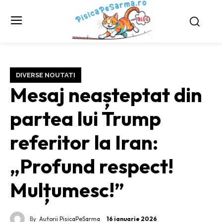
DIVERSE NOUTATI
Mesaj neașteptat din
partea lui Trump
referitor la Iran:
„Profund respect!
Mulțumesc!”
By
Autorii PisicaPeSarma
16 ianuarie 2026