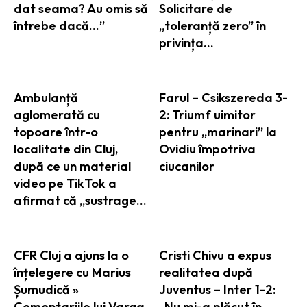
dat seama? Au omis să
Solicitare de
întrebe dacă…”
„toleranță zero” în
privința…
Ambulanță
Farul – Csikszereda 3-
aglomerată cu
2: Triumf uimitor
topoare într-o
pentru „marinari” la
localitate din Cluj,
Ovidiu împotriva
după ce un material
ciucanilor
video pe TikTok a
afirmat că „sustrage…
CFR Cluj a ajuns la o
Cristi Chivu a expus
înțelegere cu Marius
realitatea după
Șumudică »
Juventus – Inter 1-2:
Comentariile lui Varga
„Nu mi-a plăcut în