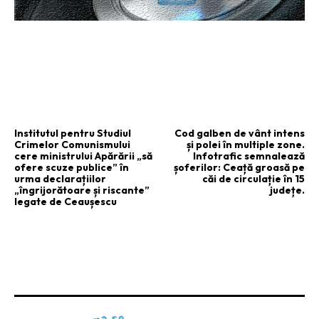
ARTICOLUL PRECEDENT
ARTICOLUL URMĂTOR
Institutul pentru Studiul
Cod galben de vânt intens
Crimelor Comunismului
și polei în multiple zone.
cere ministrului Apărării „să
Infotrafic semnalează
ofere scuze publice” în
șoferilor: Ceață groasă pe
urma declarațiilor
căi de circulație în 15
„îngrijorătoare și riscante”
județe.
legate de Ceaușescu