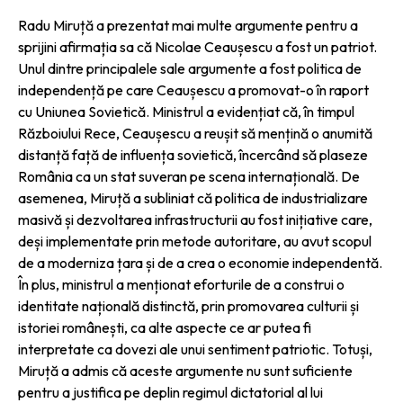
Radu Miruță a prezentat mai multe argumente pentru a
sprijini afirmația sa că Nicolae Ceaușescu a fost un patriot.
Unul dintre principalele sale argumente a fost politica de
independență pe care Ceaușescu a promovat-o în raport
cu Uniunea Sovietică. Ministrul a evidențiat că, în timpul
Războiului Rece, Ceaușescu a reușit să mențină o anumită
distanță față de influența sovietică, încercând să plaseze
România ca un stat suveran pe scena internațională. De
asemenea, Miruță a subliniat că politica de industrializare
masivă și dezvoltarea infrastructurii au fost inițiative care,
deși implementate prin metode autoritare, au avut scopul
de a moderniza țara și de a crea o economie independentă.
În plus, ministrul a menționat eforturile de a construi o
identitate națională distinctă, prin promovarea culturii și
istoriei românești, ca alte aspecte ce ar putea fi
interpretate ca dovezi ale unui sentiment patriotic. Totuși,
Miruță a admis că aceste argumente nu sunt suficiente
pentru a justifica pe deplin regimul dictatorial al lui