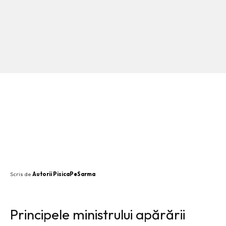
SHARE
Scris de
Autorii PisicaPeSarma
Principele ministrului apărării