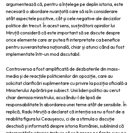
argumentează că, pentru a înțelege pe deplin istoria, este
necesară o abordare nuanțată care să ia în considerare
atât aspectele pozitive, cât și cele negative ale deciziilor
politice din trecut. În acest sens, susținătorii opiniilor lui
Miruță consideră că este important să se discute despre
orice elemente care ar putea fi interpretate ca benefice
pentru suveranitatea națională, chiar și atunci când au fost
implementate într-un mod discutabil.
Controversa a fost amplificată de dezbaterile din mass-
media și de reacțiile politicienilor din opoziție, care au
solicitat clarificări suplimentare cu privire la poziția oficială a
Ministerului Apărării pe subiect. Unii lideri politici au cerut
chiar demisia ministrului, acuzându-l de lipsă de
responsabilitate în abordarea unei teme atât de sensibile. În
replică, Radu Miruță a declarat că intenția sa nu a fost de a
reabilita figura lui Ceaușescu, ci de a stimula o discuție
deschisă și informată despre istoria României, subliniind că
interpretările istorice trebuie să se bazeze pe fapte și nu pe