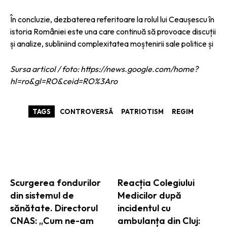
În concluzie, dezbaterea referitoare la rolul lui Ceaușescu în
istoria României este una care continuă să provoace discuții
și analize, subliniind complexitatea moștenirii sale politice și
Sursa articol / foto: https://news.google.com/home?
hl=ro&gl=RO&ceid=RO%3Aro
TAGS
CONTROVERSĂ
PATRIOTISM
REGIM
ARTICOLE ASEMANATOARE
Scurgerea fondurilor
Reacția Colegiului
din sistemul de
Medicilor după
sănătate. Directorul
incidentul cu
CNAS: „Cum ne-am
ambulanța din Cluj: