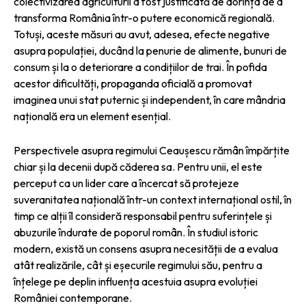
colectivizarea agriculturii a fost justificată de dorința de a
transforma România într-o putere economică regională.
Totuși, aceste măsuri au avut, adesea, efecte negative
asupra populației, ducând la penurie de alimente, bunuri de
consum și la o deteriorare a condițiilor de trai. În pofida
acestor dificultăți, propaganda oficială a promovat
imaginea unui stat puternic și independent, în care mândria
națională era un element esențial.
Perspectivele asupra regimului Ceaușescu rămân împărțite
chiar și la decenii după căderea sa. Pentru unii, el este
perceput ca un lider care a încercat să protejeze
suveranitatea națională într-un context internațional ostil, în
timp ce alții îl consideră responsabil pentru suferințele și
abuzurile îndurate de poporul român. În studiul istoric
modern, există un consens asupra necesității de a evalua
atât realizările, cât și eșecurile regimului său, pentru a
înțelege pe deplin influența acestuia asupra evoluției
României contemporane.