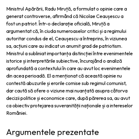
Ministrul Apărării, Radu Miruță, a formulat o opinie care a
generat controverse, afirmând că Nicolae Ceaușescu a
fost un patriot. Într-o declarație oficială, Miruță a
argumentat că, în ciuda numeroaselor critici și a regimului
autoritar condus de el, Ceaușescu a întreprins, în viziunea
sa, acțiuni care au indicat un anumit grad de patriotism.
Ministrul a subliniat importanța distincției între evenimentele
istorice și interpretările subiective, încurajând o analiză
aprofundată a contextului în care au avut loc evenimentele
din acea perioadă. El a menționat că această opinie nu
contestă abuzurile și erorile comise sub regimul comunist,
dar caută să ofere o viziune mai nuanțată asupra câtorva
decizii politice și economice care, după părerea sa, au avut
ca obiectiv protejarea suveranității naționale și a intereselor
României.
Argumentele prezentate