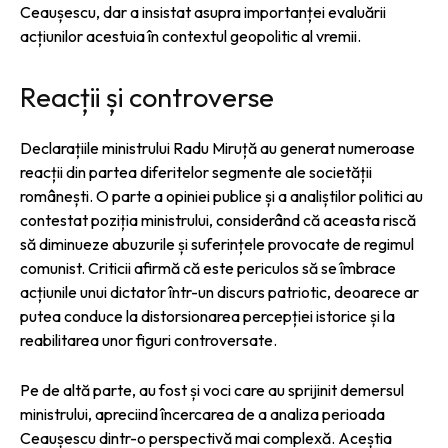
Ceaușescu, dar a insistat asupra importanței evaluării
acțiunilor acestuia în contextul geopolitic al vremii.
Reacții și controverse
Declarațiile ministrului Radu Miruță au generat numeroase
reacții din partea diferitelor segmente ale societății
românești. O parte a opiniei publice și a analiștilor politici au
contestat poziția ministrului, considerând că aceasta riscă
să diminueze abuzurile și suferințele provocate de regimul
comunist. Criticii afirmă că este periculos să se îmbrace
acțiunile unui dictator într-un discurs patriotic, deoarece ar
putea conduce la distorsionarea percepției istorice și la
reabilitarea unor figuri controversate.
Pe de altă parte, au fost și voci care au sprijinit demersul
ministrului, apreciind încercarea de a analiza perioada
Ceaușescu dintr-o perspectivă mai complexă. Aceștia