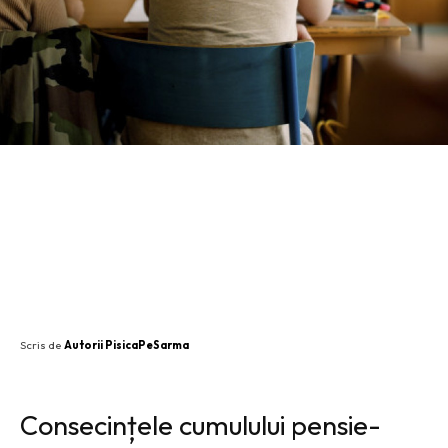
SHARE
Scris de
Autorii PisicaPeSarma
Consecințele cumulului pensie-