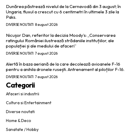
Dunărea păstrează nivelul de la Cernavodă din 3 august; în
Ungaria, fluxul a crescut cu 6 centimetri în ultimele 3 zile la
Paks.
DIVERSE NOUTATI
8 august 2026
Nicușor Dan, referitor la decizia Moody’s: „Conservarea
ratingului României ilustrează strădaniile instituțiilor, ale
populației și ale mediului de afaceri”
DIVERSE NOUTATI
7 august 2026
Alertă în baza aeriană de la care decolează avioanele F-16
pentru a anihila dronele rusești. Antrenament al piloților F-16.
DIVERSE NOUTATI
7 august 2026
Categorii
Afaceri si industrii
Cultura si Entertainment
Diverse noutati
Home & Deco
Sanatate / Hobby