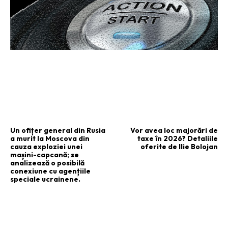
ARTICOLUL PRECEDENT
ARTICOLUL URMĂTOR
Un ofițer general din Rusia
Vor avea loc majorări de
a murit la Moscova din
taxe în 2026? Detaliile
cauza exploziei unei
oferite de Ilie Bolojan
mașini-capcană; se
analizează o posibilă
conexiune cu agențiile
speciale ucrainene.