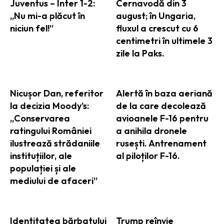
Juventus – Inter 1-2:
Cernavodă din 3
„Nu mi-a plăcut în
august; în Ungaria,
niciun fel!”
fluxul a crescut cu 6
centimetri în ultimele 3
zile la Paks.
Nicușor Dan, referitor
Alertă în baza aeriană
la decizia Moody’s:
de la care decolează
„Conservarea
avioanele F-16 pentru
ratingului României
a anihila dronele
ilustrează strădaniile
rusești. Antrenament
instituțiilor, ale
al piloților F-16.
populației și ale
mediului de afaceri”
Identitatea bărbatului
Trump reînvie