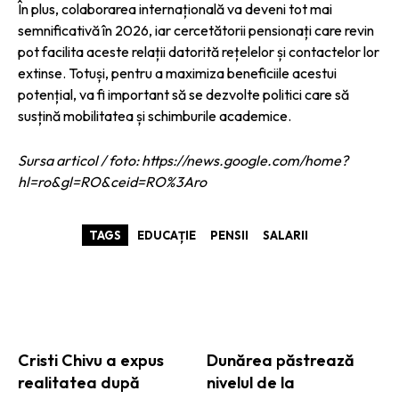
În plus, colaborarea internațională va deveni tot mai
semnificativă în 2026, iar cercetătorii pensionați care revin
pot facilita aceste relații datorită rețelelor și contactelor lor
extinse. Totuși, pentru a maximiza beneficiile acestui
potențial, va fi important să se dezvolte politici care să
susțină mobilitatea și schimburile academice.
Sursa articol / foto: https://news.google.com/home?
hl=ro&gl=RO&ceid=RO%3Aro
TAGS
EDUCAȚIE
PENSII
SALARII
ARTICOLE ASEMANATOARE
Cristi Chivu a expus
Dunărea păstrează
realitatea după
nivelul de la