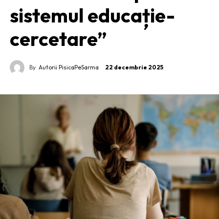
sistemul educație-
cercetare”
By
Autorii PisicaPeSarma
22 decembrie 2025