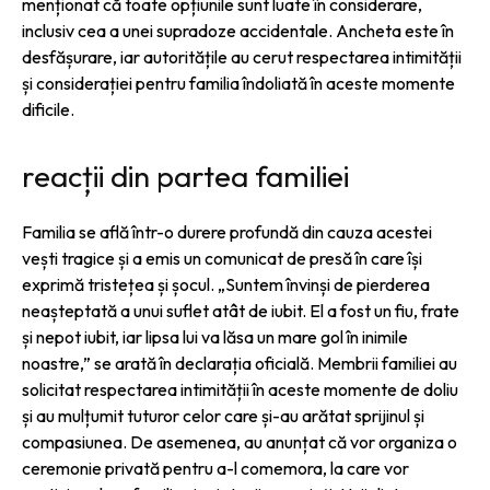
menționat că toate opțiunile sunt luate în considerare,
inclusiv cea a unei supradoze accidentale. Ancheta este în
desfășurare, iar autoritățile au cerut respectarea intimității
și considerației pentru familia îndoliată în aceste momente
dificile.
reacții din partea familiei
Familia se află într-o durere profundă din cauza acestei
vești tragice și a emis un comunicat de presă în care își
exprimă tristețea și șocul. „Suntem învinși de pierderea
neașteptată a unui suflet atât de iubit. El a fost un fiu, frate
și nepot iubit, iar lipsa lui va lăsa un mare gol în inimile
noastre,” se arată în declarația oficială. Membrii familiei au
solicitat respectarea intimității în aceste momente de doliu
și au mulțumit tuturor celor care și-au arătat sprijinul și
compasiunea. De asemenea, au anunțat că vor organiza o
ceremonie privată pentru a-l comemora, la care vor