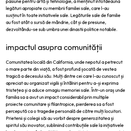
pasiune pentru artă și tehnologie, a menținut întotdeauna
legături apropiate cu membrii familiei sale, care l-au
susținut în toate initiativele sale. Legăturile sale de familie
au fost atât o sursă de mândrie, cât și de presiune,
dezvoltându-se sub umbra unei dinastii politice notabile.
impactul asupra comunității
Comunitatea locală din California, unde nepotul a petrecut
o mare parte din viață, a fost profund șocată de vestea
tragică a decesului său. Mulți dintre cei care l-au cunoscut și
apreciat au organizat vigilii și întâlniri pentru a-și exprima
tristețea și a aduce omagiu memoriei sale. Într-un oraș unde
familia sa a avut un impact considerabil prin multiple
proiecte comunitare și filantropice, pierderea sa a fost
percepută ca o tragedie personală de către mulți locuitori.
Prietenii și colegii săi au vorbit despre generozitatea și
spiritul său inovator, subliniind contribuțiile sale la inițiativele