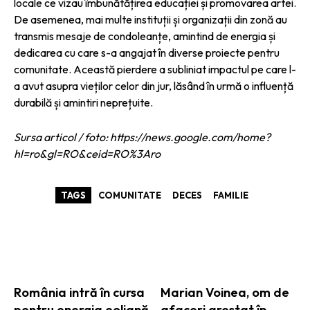
locale ce vizau îmbunătățirea educației și promovarea artei.
De asemenea, mai multe instituții și organizații din zonă au
transmis mesaje de condoleanțe, amintind de energia și
dedicarea cu care s-a angajat în diverse proiecte pentru
comunitate. Această pierdere a subliniat impactul pe care l-
a avut asupra vieților celor din jur, lăsând în urmă o influență
durabilă și amintiri neprețuite.
Sursa articol / foto: https://news.google.com/home?
hl=ro&gl=RO&ceid=RO%3Aro
TAGS
COMUNITATE
DECES
FAMILIE
ARTICOLE ASEMANATOARE
România intră în cursa
Marian Voinea, om de
pentru energia eoliană
afaceri arestat în