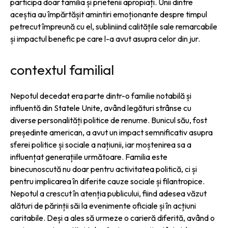
participa doar familia și prietenii apropiați. Unii dintre
aceștia au împărtășit amintiri emoționante despre timpul
petrecut împreună cu el, subliniind calitățile sale remarcabile
și impactul benefic pe care l-a avut asupra celor din jur.
contextul familial
Nepotul decedat era parte dintr-o familie notabilă și
influentă din Statele Unite, având legături strânse cu
diverse personalități politice de renume. Bunicul său, fost
președinte american, a avut un impact semnificativ asupra
sferei politice și sociale a națiunii, iar moștenirea sa a
influențat generațiile următoare. Familia este
binecunoscută nu doar pentru activitatea politică, ci și
pentru implicarea în diferite cauze sociale și filantropice.
Nepotul a crescut în atenția publicului, fiind adesea văzut
alături de părinții săi la evenimente oficiale și în acțiuni
caritabile. Deși a ales să urmeze o carieră diferită, având o