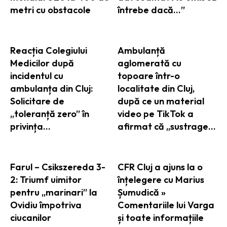
metri cu obstacole
întrebe dacă…”
Reacția Colegiului
Ambulanță
Medicilor după
aglomerată cu
incidentul cu
topoare într-o
ambulanța din Cluj:
localitate din Cluj,
Solicitare de
după ce un material
„toleranță zero” în
video pe TikTok a
privința…
afirmat că „sustrage…
Farul – Csikszereda 3-
CFR Cluj a ajuns la o
2: Triumf uimitor
înțelegere cu Marius
pentru „marinari” la
Șumudică »
Ovidiu împotriva
Comentariile lui Varga
ciucanilor
și toate informațiile