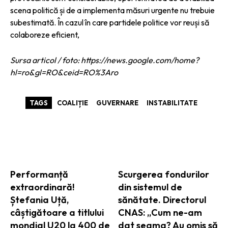
scena politică și de a implementa măsuri urgente nu trebuie
subestimată. În cazul în care partidele politice vor reuși să
colaboreze eficient,
Sursa articol / foto: https://news.google.com/home?
hl=ro&gl=RO&ceid=RO%3Aro
TAGS
COALIȚIE
GUVERNARE
INSTABILITATE
ARTICOLE ASEMANATOARE
Performanță
Scurgerea fondurilor
extraordinară!
din sistemul de
Ștefania Uță,
sănătate. Directorul
câștigătoare a titlului
CNAS: „Cum ne-am
mondial U20 la 400 de
dat seama? Au omis să