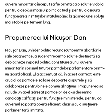
guvern minoritar a început să fie privită ca o soluție viabilă
pentru a depăși impasul politic actual și pentru a asigura
funcționarea instituțiilor statului până la găsirea unei soluții
mai stabile pe termen lung.
Propunerea lui Nicușor Dan
Nicușor Dan, un lider politic recunoscut pentru abordările
sale pragmatice, a sugerat recent o soluție destinată să
deblocheze impasul politic: constituirea unui guvern
minoritar în sprijinul tuturor partidelor parlamentare printr-
un acord oficial. El a accentuat că, în acest context, este
crucial ca partidele să lase deoparte disputele și să
colaboreze pentru binele comun al națiunii. Propunerea sa
include un apel adresat partidelor de a-și desemna
candidați calificați pentru funcțiile ministeriale, pentru ca
guvernul să poată opera eficient, chiar și cu o susținere
parlamentară limitată.