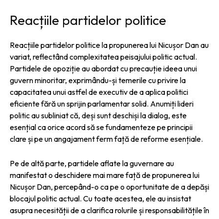
Reacțiile partidelor politice
Reacțiile partidelor politice la propunerea lui Nicușor Dan au
variat, reflectând complexitatea peisajului politic actual.
Partidele de opoziție au abordat cu precauție ideea unui
guvern minoritar, exprimându-și temerile cu privire la
capacitatea unui astfel de executiv de a aplica politici
eficiente fără un sprijin parlamentar solid. Anumiți lideri
politic au subliniat că, deși sunt deschiși la dialog, este
esențial ca orice acord să se fundamenteze pe principii
clare și pe un angajament ferm față de reforme esențiale.
Pe de altă parte, partidele aflate la guvernare au
manifestat o deschidere mai mare față de propunerea lui
Nicușor Dan, percepând-o ca pe o oportunitate de a depăși
blocajul politic actual. Cu toate acestea, ele au insistat
asupra necesității de a clarifica rolurile și responsabilitățile în