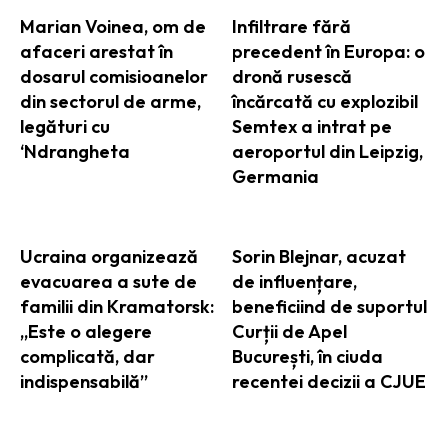
Marian Voinea, om de
Infiltrare fără
afaceri arestat în
precedent în Europa: o
dosarul comisioanelor
dronă rusescă
din sectorul de arme,
încărcată cu explozibil
legături cu
Semtex a intrat pe
‘Ndrangheta
aeroportul din Leipzig,
Germania
Ucraina organizează
Sorin Blejnar, acuzat
evacuarea a sute de
de influențare,
familii din Kramatorsk:
beneficiind de suportul
„Este o alegere
Curții de Apel
complicată, dar
București, în ciuda
indispensabilă”
recentei decizii a CJUE