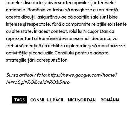
temelor discutate și diversitatea opiniilor și intereselor
naționale. România va trebui să navigheze cu prudență
aceste discuții, asigurându-se că pozițiile sale sunt bine
înțelese și respectate, fără a compromite relațiile existente
cu alte state. În acest context, rolul lui Nicușor Dan ca
reprezentant al României devine esențial, deoarece va
trebui să mențină un echilibru diplomatic și să monitorizeze
activitățile și concluziile Consiliului pentru a adapta
strategiile țării corespunzător.
Sursa articol / foto: https://news.google.com/home?
hl=ro&gl=RO&ceid=RO%3Aro
TAGS
CONSILIUL PĂCII
NICUȘOR DAN
ROMÂNIA
ARTICOLE ASEMANATOARE