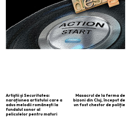
ARTICOLUL PRECEDENT
ARTICOLUL URMĂTOR
Artiștii și Securitatea:
Masacrul de la ferma de
narațiunea artistului care a
bizoni din Cluj, început de
adus melodii românești la
un fost chestor de poliție
fundalul sonor al
peliculelor pentru maturi