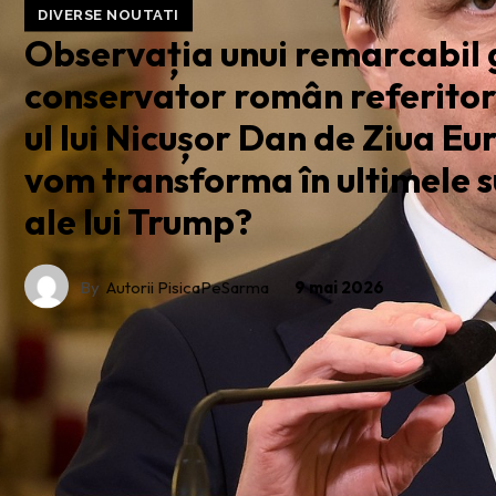
DIVERSE NOUTATI
Observația unui remarcabil 
conservator român referitor
ul lui Nicușor Dan de Ziua Eu
vom transforma în ultimele 
ale lui Trump?
By
Autorii PisicaPeSarma
9 mai 2026