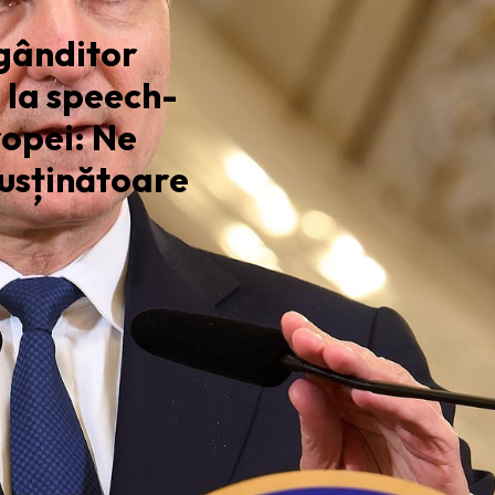
gânditor
 la speech-
ropei: Ne
susținătoare