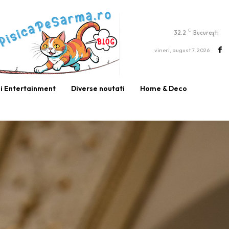
C
32.2
București
vineri, august 7, 2026
si Entertainment
Diverse noutati
Home & Deco