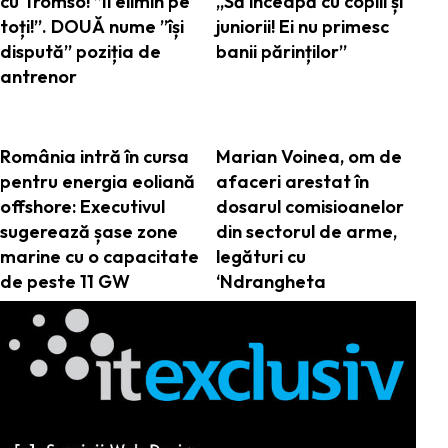
cu Tromso! ”Îi elimin pe
„Să înceapă cu copiii și
toți!”. DOUĂ nume ”își
juniorii! Ei nu primesc
dispută” poziția de
banii părinților”
antrenor
România intră în cursa
Marian Voinea, om de
pentru energia eoliană
afaceri arestat în
offshore: Executivul
dosarul comisioanelor
sugerează șase zone
din sectorul de arme,
marine cu o capacitate
legături cu
de peste 11 GW
‘Ndrangheta