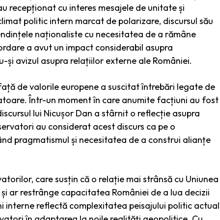
au recepționat cu interes mesajele de unitate și
limat politic intern marcat de polarizare, discursul său
tendințele naționaliste cu necesitatea de a rămâne
bordare a avut un impact considerabil asupra
u-și avizul asupra relațiilor externe ale României.
ață de valorile europene a suscitat întrebări legate de
rvatoare. Într-un moment în care anumite facțiuni au fost
discursul lui Nicușor Dan a stârnit o reflecție asupra
nservatori au considerat acest discurs ca pe o
ând pragmatismul și necesitatea de a construi alianțe
rvatorilor, care susțin că o relație mai strânsă cu Uniunea
i ar restrânge capacitatea României de a lua decizii
interne reflectă complexitatea peisajului politic actual
vatori în adaptarea la noile realități geopolitice. Cu