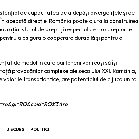
substanțial de capacitatea de a depăși divergențele și de
În această direcție, România poate ajuta la construirea
crația, statul de drept și respectul pentru drepturile
pentru a asigura o cooperare durabilă și pentru a
luențat de modul în care partenerii vor reuși să își
față provocărilor complexe ale secolului XXI. România,
valorile transatlantice, are potențialul de a juca un rol
e?hl=ro&gl=RO&ceid=RO%3Aro
DISCURS
POLITICI