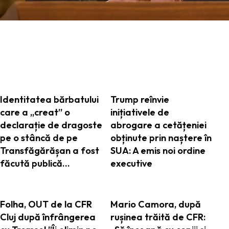
ARTICOLE ASEMANATOARE
Identitatea bărbatului
Trump reînvie
care a „creat” o
inițiativele de
declarație de dragoste
abrogare a cetățeniei
pe o stâncă de pe
obținute prin naștere în
Transfăgărășan a fost
SUA: A emis noi ordine
făcută publică…
executive
Folha, OUT de la CFR
Mario Camora, după
Cluj după înfrângerea
rușinea trăită de CFR: