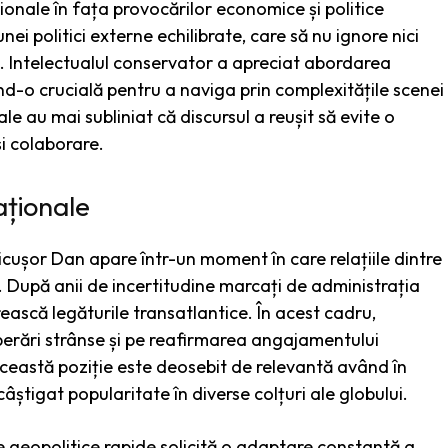
ionale în fața provocărilor economice și politice
i politici externe echilibrate, care să nu ignore nici
are. Intelectualul conservator a apreciat abordarea
ând-o crucială pentru a naviga prin complexitățile scenei
e au mai subliniat că discursul a reușit să evite o
i colaborare.
aționale
 Nicușor Dan apare într-un moment în care relațiile dintre
. După anii de incertitudine marcați de administrația
rească legăturile transatlantice. În acest cadru,
perări strânse și pe reafirmarea angajamentului
ceastă poziție este deosebit de relevantă având în
âștigat popularitate în diverse colțuri ale globului.
e geopolitice rapide solicită o adaptare constantă a