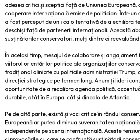
adesea critici și sceptici față de Uniunea Europeană, 
cooperare internațională emise de politician. Într-un c
a fost perceput de unii ca o tentativă de a echilibra 
deschiși față de partenerii internaționali. Această a
susținătorilor conservatori, mulți dintre ei reevaluând
În același timp, mesajul de colaborare și angajament f
viitorul orientărilor politice ale organizațiilor conse
tradițional aliniate cu politicile administrației Trump, 
direcției strategice pe termen lung. Anumiți lideri co
oportunitate de a recalibra agenda politică, accentu
durabile, atât în Europa, cât și dincolo de Atlantic.
Pe de altă parte, există și voci critice în rândul conse
Europeană ar putea diminua suveranitatea națională ș
independente pe scena internațională. Aceste tensiuni 
și provocările cu care se confruntă susținătorii conser