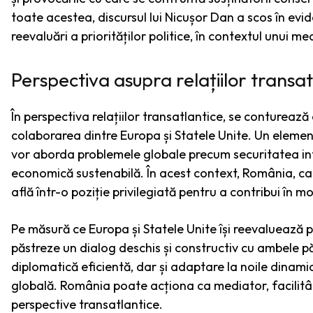
toate acestea, discursul lui Nicușor Dan a scos în evi
reevaluări a priorităților politice, în contextul unui m
Perspectiva asupra relațiilor transat
În perspectiva relațiilor transatlantice, se conturează 
colaborarea dintre Europa și Statele Unite. Un element
vor aborda problemele globale precum securitatea int
economică sustenabilă. În acest context, România, ca m
află într-o poziție privilegiată pentru a contribui în m
Pe măsură ce Europa și Statele Unite își reevaluează pri
păstreze un dialog deschis și constructiv cu ambele pă
diplomatică eficientă, dar și adaptare la noile dinam
globală. România poate acționa ca mediator, facilitân
perspective transatlantice.