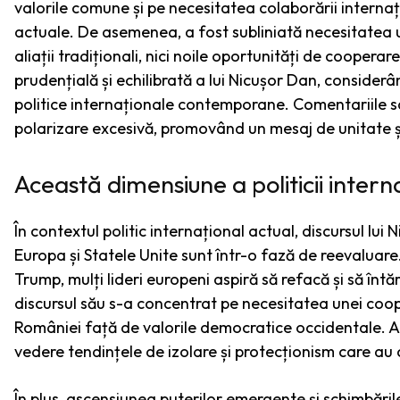
valorile comune și pe necesitatea colaborării internaț
actuale. De asemenea, a fost subliniată necesitatea une
aliații tradiționali, nici noile oportunități de cooper
prudențială și echilibrată a lui Nicușor Dan, consider
politice internaționale contemporane. Comentariile sal
polarizare excesivă, promovând un mesaj de unitate ș
Această dimensiune a politicii intern
În contextul politic internațional actual, discursul lui
Europa și Statele Unite sunt într-o fază de reevaluare
Trump, mulți lideri europeni aspiră să refacă și să întă
discursul său s-a concentrat pe necesitatea unei coo
României față de valorile democratice occidentale. A
vedere tendințele de izolare și protecționism care au c
În plus, ascensiunea puterilor emergente și schimbăril