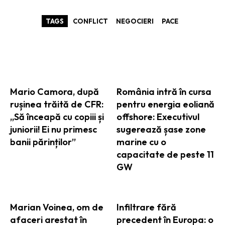
TAGS
CONFLICT
NEGOCIERI
PACE
ARTICOLE ASEMANATOARE
Mario Camora, după
România intră în cursa
rușinea trăită de CFR:
pentru energia eoliană
„Să înceapă cu copiii și
offshore: Executivul
juniorii! Ei nu primesc
sugerează șase zone
banii părinților”
marine cu o
capacitate de peste 11
GW
Marian Voinea, om de
Infiltrare fără
afaceri arestat în
precedent în Europa: o