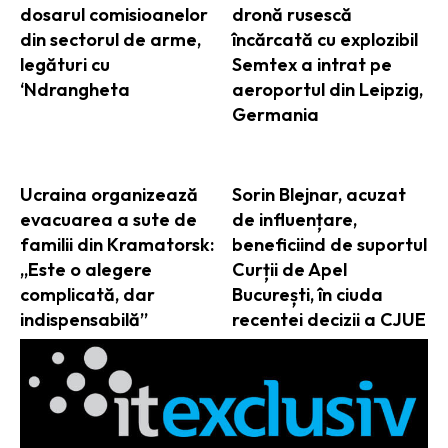
dosarul comisioanelor
dronă rusescă
din sectorul de arme,
încărcată cu explozibil
legături cu
Semtex a intrat pe
‘Ndrangheta
aeroportul din Leipzig,
Germania
Ucraina organizează
Sorin Blejnar, acuzat
evacuarea a sute de
de influențare,
familii din Kramatorsk:
beneficiind de suportul
„Este o alegere
Curții de Apel
complicată, dar
București, în ciuda
indispensabilă”
recentei decizii a CJUE