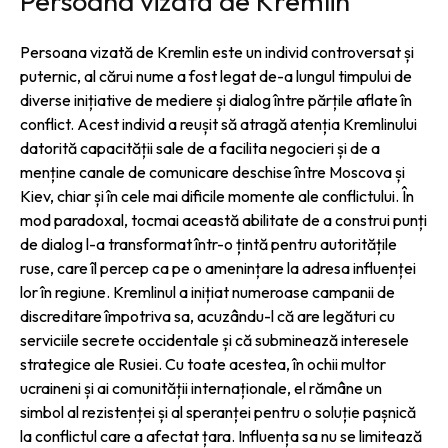
Persoana vizată de Kremlin
Persoana vizată de Kremlin este un individ controversat și
puternic, al cărui nume a fost legat de-a lungul timpului de
diverse inițiative de mediere și dialog între părțile aflate în
conflict. Acest individ a reușit să atragă atenția Kremlinului
datorită capacității sale de a facilita negocieri și de a
menține canale de comunicare deschise între Moscova și
Kiev, chiar și în cele mai dificile momente ale conflictului. În
mod paradoxal, tocmai această abilitate de a construi punți
de dialog l-a transformat într-o țintă pentru autoritățile
ruse, care îl percep ca pe o amenințare la adresa influenței
lor în regiune. Kremlinul a inițiat numeroase campanii de
discreditare împotriva sa, acuzându-l că are legături cu
serviciile secrete occidentale și că subminează interesele
strategice ale Rusiei. Cu toate acestea, în ochii multor
ucraineni și ai comunității internaționale, el rămâne un
simbol al rezistenței și al speranței pentru o soluție pașnică
la conflictul care a afectat țara. Influența sa nu se limitează