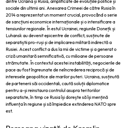
dintre Ucraina și Rusia, amplificate de evoluțiile politice și
sociale din ultimii ani. Anexarea Crimeei de către Rusia în
2014 a reprezentat un moment crucial, provocând o serie
de sancțiuni economice internaționale și o intensificare a
tensiunilor regionale. În estul Ucrainei, regiunile Donețk și
Luhansk au devenit epicentre de conflict, susținute de
separatiștii pro-ruși și de implicarea militară indirectă a
Rusiei. Acest conflict a dus la mii de victime și a generat o
criză umanitară semnificativă, cu milioane de persoane
strămutate. În contextul acestei instabilități, negocierile de
pace au fost îngreunate de neîncrederea reciprocă și de
interesele geopolitice ale marilor puteri. Ucraina, susținută
de partenerii săi occidentali, caută soluții diplomatice
pentru a-și reinstaura controlul asupra teritoriilor
separatiste, în timp ce Rusia își dorește să își mențină
influența în regiune și să împiedice extinderea NATO spre
est.