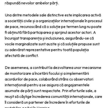
răspundă nevoilor ambelor părți.
Una dintre metodele sale distinctive este implicarea activă
a societății civile și a organizațiilor internaționale în procesul
de pace, recunoscând că o soluție pe termen lung nu poate
fi obținută fără participarea și sprijinul acestor actori. A
încurajat transparența și incluziunea, asigurându-se că
vocile marginalizate sunt auzite și că soluțiile propuse sunt
cu adevărat reprezentative pentru toată populația
afectată de conflict.
De asemenea, a contribuit la dezvoltarea unor mecanisme
de monitorizare a încetării focului și a implementării
acordurilor de pace, colaborând strâns cu observatori
internaționali pentru a se asigura că angajamentele
asumate de părți sunt respectate. Prin eforturile sale, a
reușit să câștige încrederea comunității internaționale, care
îl consideră un partener de încredere în eforturile de
restabilire a păcii în Ucraina.