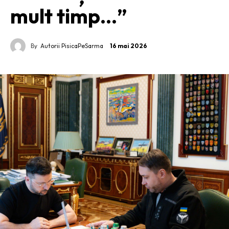
mult timp…”
By
Autorii PisicaPeSarma
16 mai 2026