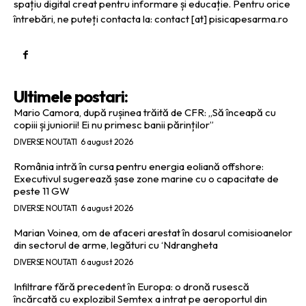
spațiu digital creat pentru informare și educație. Pentru orice
întrebări, ne puteți contacta la: contact [at] pisicapesarma.ro
Ultimele postari:
Mario Camora, după rușinea trăită de CFR: „Să înceapă cu
copiii și juniorii! Ei nu primesc banii părinților”
DIVERSE NOUTATI
6 august 2026
România intră în cursa pentru energia eoliană offshore:
Executivul sugerează șase zone marine cu o capacitate de
peste 11 GW
DIVERSE NOUTATI
6 august 2026
Marian Voinea, om de afaceri arestat în dosarul comisioanelor
din sectorul de arme, legături cu ‘Ndrangheta
DIVERSE NOUTATI
6 august 2026
Infiltrare fără precedent în Europa: o dronă rusescă
încărcată cu explozibil Semtex a intrat pe aeroportul din