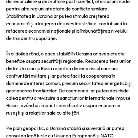
de reconciliere și dezvoltare post-conflict, oferind un model
pentru alte regiuni afectate de conflicte similare.
Stabilitatea în Ucraina ar putea stimula creșterea
economică și atragerea de investiții străine, contribuind la
refacerea economiei naționale și la îmbunătățirea nivelului
de trai pentru populație.
În al doilea rând, o pace stabilă în Ucraina ar avea efecte
benefice asupra securității regionale. Reducerea tensiunilor
dintre Ucraina și Rusia ar putea diminua riscul unor noi
confruntări militare și ar putea facilita cooperarea în
domenii de interes comun, precum securitatea energetică și
gestionarea frontierelor. De asemenea, ar putea deschide
calea pentru o revizuire a sancțiunilor internaționale impuse
Rusiei, având un impact semnificativ asupra economiei
rusești și a relațiilor sale cu alte țări.
Pe plan geopolitic, o Ucraină stabilă și suverană ar putea
consolida legăturile cu Uniunea Europeană și NATO,