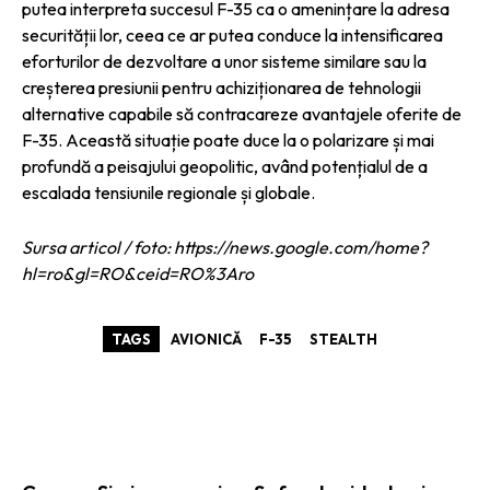
putea interpreta succesul F-35 ca o amenințare la adresa
securității lor, ceea ce ar putea conduce la intensificarea
eforturilor de dezvoltare a unor sisteme similare sau la
creșterea presiunii pentru achiziționarea de tehnologii
alternative capabile să contracareze avantajele oferite de
F-35. Această situație poate duce la o polarizare și mai
profundă a peisajului geopolitic, având potențialul de a
escalada tensiunile regionale și globale.
Sursa articol / foto: https://news.google.com/home?
hl=ro&gl=RO&ceid=RO%3Aro
TAGS
AVIONICĂ
F-35
STEALTH
ARTICOLE ASEMANATOARE