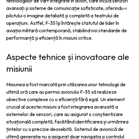
tehnologiilor de vârf integrate în avion, care includ senzori
avansați și sisteme de comunicație sofisticate, oferindu-i
pilotului o imagine detaliată și completă a teatrului de
operațiuni. Astfel, F-35 își întărește statutul de lider în
aviația militară contemporană, stabilind noi standarde de
performanță și eficiență în misiuni critice.
Aspecte tehnice și inovatoare ale
misiunii
Misiunea a fost marcată prin utilizarea unor tehnologii de
ultimă oră care au permis avionului F-35 să realizeze
obiective complexe cu o eficiență fără egal. Un element
crucial al acestei misiuni a fost integrarea avansată a
sistemelor de senzori, care au asigurat o conștientizare
situațională completă, facilitând identificarea și urmărirea
țintelor cu o precizie deosebită. Sistemul de avionică de
ultimă generație nu a asigurat doar navigația și controlul