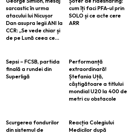
George Simion, mesaj
Șofer de ridesharing:
sarcastic în urma
cum îți faci PFA-ul prin
atacului lui Nicușor
SOLO și ce acte cere
Dan asupra legii ANI la
ARR
CCR: „Se vede chiar și
de pe Lună ceea ce…
Sepsi – FCSB, partida
Performanță
finală a rundei din
extraordinară!
Superligă
Ștefania Uță,
câștigătoare a titlului
mondial U20 la 400 de
metri cu obstacole
Scurgerea fondurilor
Reacția Colegiului
din sistemul de
Medicilor după