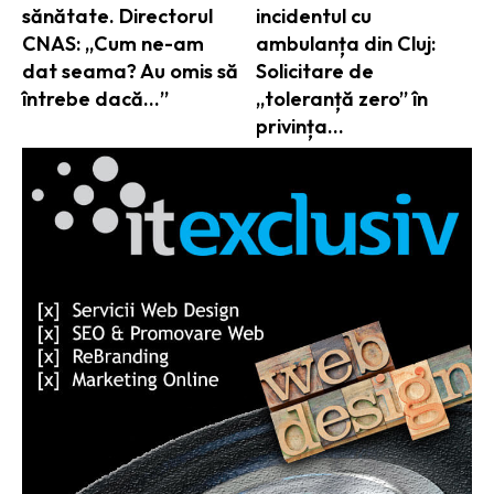
sănătate. Directorul
incidentul cu
CNAS: „Cum ne-am
ambulanța din Cluj:
dat seama? Au omis să
Solicitare de
întrebe dacă…”
„toleranță zero” în
privința…