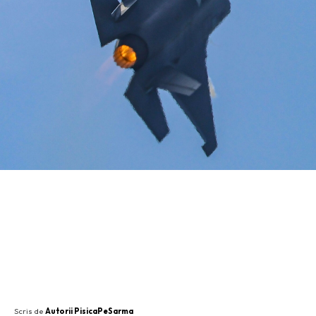
SHARE
Scris de
Autorii PisicaPeSarma