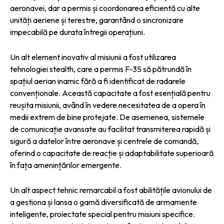
aeronavei, dar a permis și coordonarea eficientă cu alte
unități aeriene și terestre, garantând o sincronizare
impecabilă pe durata întregii operațiuni.
Un alt element inovativ al misiunii a fost utilizarea
tehnologiei stealth, care a permis F-35 să pătrundă în
spațiul aerian inamic fără a fi identificat de radarele
convenționale. Această capacitate a fost esențială pentru
reușita misiunii, având în vedere necesitatea de a opera în
medii extrem de bine protejate. De asemenea, sistemele
de comunicație avansate au facilitat transmiterea rapidă și
sigură a datelor între aeronave și centrele de comandă,
oferind o capacitate de reacție și adaptabilitate superioară
în fața amenințărilor emergente.
Un alt aspect tehnic remarcabil a fost abilitățile avionului de
a gestiona și lansa o gamă diversificată de armamente
inteligente, proiectate special pentru misiuni specifice.