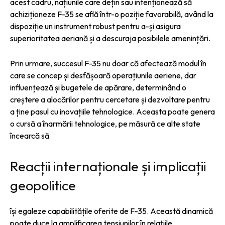
acest cadru, națiunile care dețin sau intenționează să
achiziționeze F-35 se află într-o poziție favorabilă, având la
dispoziție un instrument robust pentru a-și asigura
superioritatea aeriană și a descuraja posibilele amenințări.
Prin urmare, succesul F-35 nu doar că afectează modul în
care se concep și desfășoară operațiunile aeriene, dar
influențează și bugetele de apărare, determinând o
creștere a alocărilor pentru cercetare și dezvoltare pentru
a ține pasul cu inovațiile tehnologice. Aceasta poate genera
o cursă a înarmării tehnologice, pe măsură ce alte state
încearcă să
Reacții internaționale și implicații
geopolitice
își egaleze capabilitățile oferite de F-35. Această dinamică
poate duce la amplificarea tensiunilor în relațiile