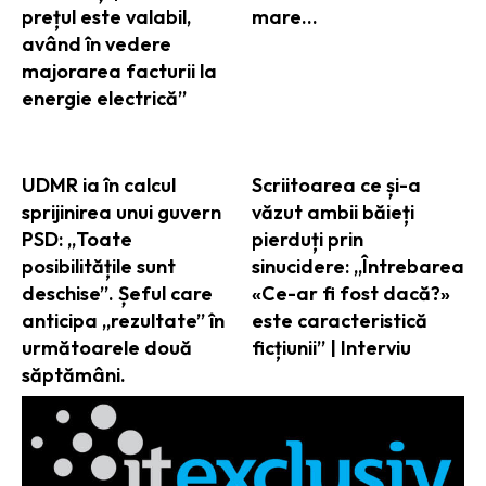
prețul este valabil,
mare…
având în vedere
majorarea facturii la
energie electrică”
UDMR ia în calcul
Scriitoarea ce și-a
sprijinirea unui guvern
văzut ambii băieți
PSD: „Toate
pierduți prin
posibilitățile sunt
sinucidere: „Întrebarea
deschise”. Șeful care
«Ce-ar fi fost dacă?»
anticipa „rezultate” în
este caracteristică
următoarele două
ficțiunii” | Interviu
săptămâni.