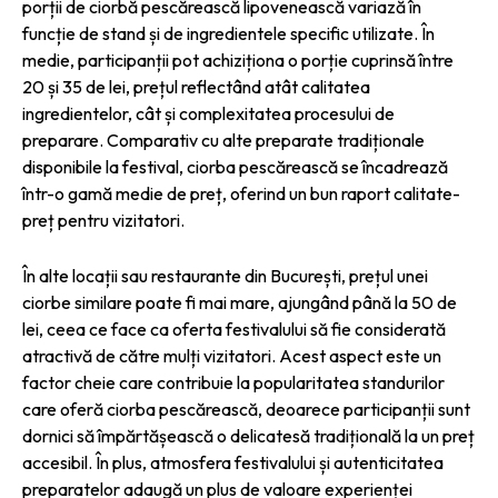
porții de ciorbă pescărească lipovenească variază în
funcție de stand și de ingredientele specific utilizate. În
medie, participanții pot achiziționa o porție cuprinsă între
20 și 35 de lei, prețul reflectând atât calitatea
ingredientelor, cât și complexitatea procesului de
preparare. Comparativ cu alte preparate tradiționale
disponibile la festival, ciorba pescărească se încadrează
într-o gamă medie de preț, oferind un bun raport calitate-
preț pentru vizitatori.
În alte locații sau restaurante din București, prețul unei
ciorbe similare poate fi mai mare, ajungând până la 50 de
lei, ceea ce face ca oferta festivalului să fie considerată
atractivă de către mulți vizitatori. Acest aspect este un
factor cheie care contribuie la popularitatea standurilor
care oferă ciorba pescărească, deoarece participanții sunt
dornici să împărtășească o delicatesă tradițională la un preț
accesibil. În plus, atmosfera festivalului și autenticitatea
preparatelor adaugă un plus de valoare experienței