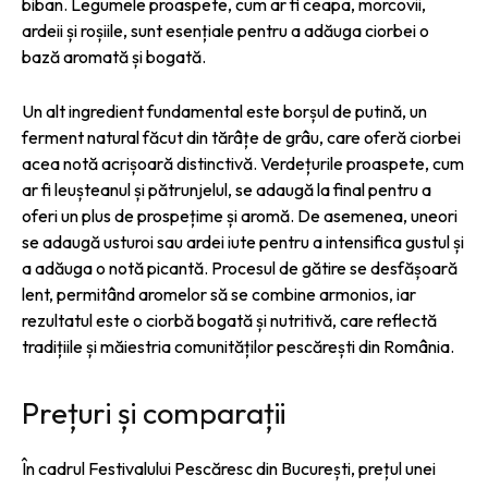
biban. Legumele proaspete, cum ar fi ceapa, morcovii,
ardeii și roșiile, sunt esențiale pentru a adăuga ciorbei o
bază aromată și bogată.
Un alt ingredient fundamental este borșul de putină, un
ferment natural făcut din tărâțe de grâu, care oferă ciorbei
acea notă acrișoară distinctivă. Verdețurile proaspete, cum
ar fi leușteanul și pătrunjelul, se adaugă la final pentru a
oferi un plus de prospețime și aromă. De asemenea, uneori
se adaugă usturoi sau ardei iute pentru a intensifica gustul și
a adăuga o notă picantă. Procesul de gătire se desfășoară
lent, permitând aromelor să se combine armonios, iar
rezultatul este o ciorbă bogată și nutritivă, care reflectă
tradițiile și măiestria comunităților pescărești din România.
Prețuri și comparații
În cadrul Festivalului Pescăresc din București, prețul unei