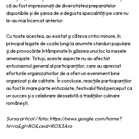
că au fost impresionați de diversitatea preparatelor
disponibile și de șansa de a degusta specialități pe care nu
le-au mai încercat anterior.
Cu toate acestea, au existat și câteva critici minore, în
principal legate de cozile lungi la anumite standuri populare
și de provocările întâmpinate în găsirea unui loc la mesele
amenajate. Totuși, aceste aspecte nu au afectat
entuziasmul general al participanților, care au apreciat
eforturile organizatorilor de a oferi un eveniment bine
organizat și de calitate. În concluzie, reacțiile participanților
au fost în mare parte entuziaste, festivalul fiind perceput ca
un succes și o celebrare deosebită a tradițiilor culinare
românești.
Sursa articol / foto: https://news.google.com/home?
hl=ro&gl=RO&ceid=RO%3Aro