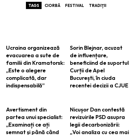
TAGS
CIORBĂ
FESTIVAL
TRADIȚII
ARTICOLE ASEMANATOARE
Ucraina organizează
Sorin Blejnar, acuzat
evacuarea a sute de
de influențare,
familii din Kramatorsk:
beneficiind de suportul
„Este o alegere
Curții de Apel
complicată, dar
București, în ciuda
indispensabilă”
recentei decizii a CJUE
Avertisment din
Nicușor Dan contestă
partea unui specialist:
revizuirile PSD asupra
„Examinați ce ați
legii decarbonizării:
semnat și până când
„Voi analiza cu cea mai