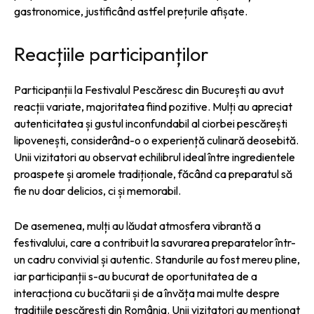
gastronomice, justificând astfel prețurile afișate.
Reacțiile participanților
Participanții la Festivalul Pescăresc din București au avut
reacții variate, majoritatea fiind pozitive. Mulți au apreciat
autenticitatea și gustul inconfundabil al ciorbei pescărești
lipovenești, considerând-o o experiență culinară deosebită.
Unii vizitatori au observat echilibrul ideal între ingredientele
proaspete și aromele tradiționale, făcând ca preparatul să
fie nu doar delicios, ci și memorabil.
De asemenea, mulți au lăudat atmosfera vibrantă a
festivalului, care a contribuit la savurarea preparatelor într-
un cadru convivial și autentic. Standurile au fost mereu pline,
iar participanții s-au bucurat de oportunitatea de a
interacționa cu bucătarii și de a învăța mai multe despre
tradițiile pescărești din România. Unii vizitatori au menționat