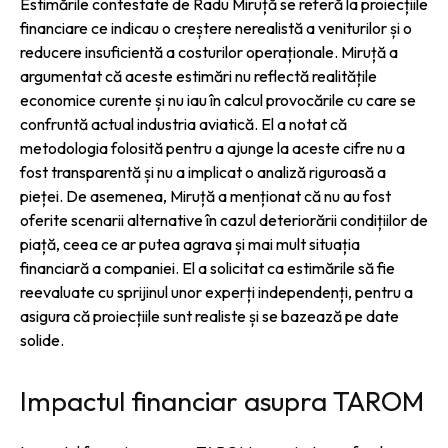
Estimările contestate de Radu Miruță se referă la proiecțiile
financiare ce indicau o creștere nerealistă a veniturilor și o
reducere insuficientă a costurilor operaționale. Miruță a
argumentat că aceste estimări nu reflectă realitățile
economice curente și nu iau în calcul provocările cu care se
confruntă actual industria aviatică. El a notat că
metodologia folosită pentru a ajunge la aceste cifre nu a
fost transparentă și nu a implicat o analiză riguroasă a
pieței. De asemenea, Miruță a menționat că nu au fost
oferite scenarii alternative în cazul deteriorării condițiilor de
piață, ceea ce ar putea agrava și mai mult situația
financiară a companiei. El a solicitat ca estimările să fie
reevaluate cu sprijinul unor experți independenți, pentru a
asigura că proiecțiile sunt realiste și se bazează pe date
solide.
Impactul financiar asupra TAROM