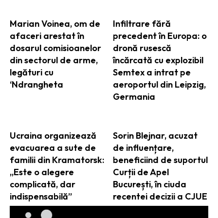
Marian Voinea, om de
Infiltrare fără
afaceri arestat în
precedent în Europa: o
dosarul comisioanelor
dronă rusescă
din sectorul de arme,
încărcată cu explozibil
legături cu
Semtex a intrat pe
‘Ndrangheta
aeroportul din Leipzig,
Germania
Ucraina organizează
Sorin Blejnar, acuzat
evacuarea a sute de
de influențare,
familii din Kramatorsk:
beneficiind de suportul
„Este o alegere
Curții de Apel
complicată, dar
București, în ciuda
indispensabilă”
recentei decizii a CJUE