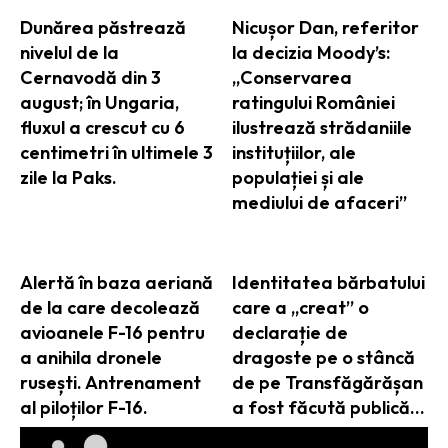
Dunărea păstrează
Nicușor Dan, referitor
nivelul de la
la decizia Moody’s:
Cernavodă din 3
„Conservarea
august; în Ungaria,
ratingului României
fluxul a crescut cu 6
ilustrează strădaniile
centimetri în ultimele 3
instituțiilor, ale
zile la Paks.
populației și ale
mediului de afaceri”
Alertă în baza aeriană
Identitatea bărbatului
de la care decolează
care a „creat” o
avioanele F-16 pentru
declarație de
a anihila dronele
dragoste pe o stâncă
rusești. Antrenament
de pe Transfăgărășan
al piloților F-16.
a fost făcută publică…