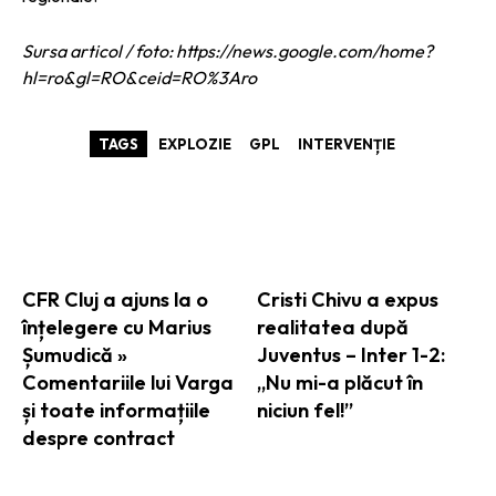
Sursa articol / foto: https://news.google.com/home?
hl=ro&gl=RO&ceid=RO%3Aro
TAGS
EXPLOZIE
GPL
INTERVENȚIE
ARTICOLE ASEMANATOARE
CFR Cluj a ajuns la o
Cristi Chivu a expus
înțelegere cu Marius
realitatea după
Șumudică »
Juventus – Inter 1-2:
Comentariile lui Varga
„Nu mi-a plăcut în
și toate informațiile
niciun fel!”
despre contract