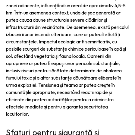
zonei adiacente, influențând un areal de aproximativ 4,5-5
km. Într-un asemenea context, unda de șoc generată ar
putea cauza daune structurale severe clădirilor și
infrastructurii din vecinătate. De asemenea, există pericolul
izbucnirii unor incendii ulterioare, care ar putea înrăutăți
circumstanțele. Impactul ecologic ar fi semnificativ, cu
posibile scurgeri de substanțe chimice periculoase în apă și
sol, afectând vegetația și fauna locală. Oamenii din
apropriere ar putea fi expuși unor pericole substanțiale,
inclusiv riscuri pentru sănătate determinate de inhalarea
fumului toxic și a altor substanțe dăunătoare eliberate în
urma exploziei. Tensiunea și teama ar putea crește în
comunitățile apropriate, necesitând reacții rapide și
eficiente din partea autorităților pentru a administra
efectele imediate și pentru a garanta securitatea
locuitorilor.
Sfaturi pentru siguranță și