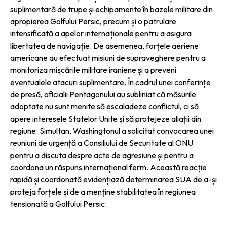
suplimentară de trupe și echipamente în bazele militare din
apropierea Golfului Persic, precum și o patrulare
intensificată a apelor internaționale pentru a asigura
libertatea de navigație. De asemenea, forțele aeriene
americane au efectuat misiuni de supraveghere pentru a
monitoriza mișcările militare iraniene și a preveni
eventualele atacuri suplimentare. În cadrul unei conferințe
de presă, oficialii Pentagonului au subliniat că măsurile
adoptate nu sunt menite să escaladeze conflictul, ci să
apere interesele Statelor Unite și să protejeze aliații din
regiune. Simultan, Washingtonul a solicitat convocarea unei
reuniuni de urgență a Consiliului de Securitate al ONU
pentru a discuta despre acte de agresiune și pentru a
coordona un răspuns internațional ferm. Această reacție
rapidă și coordonată evidențiază determinarea SUA de a-și
proteja forțele și de a menține stabilitatea în regiunea
tensionată a Golfului Persic.