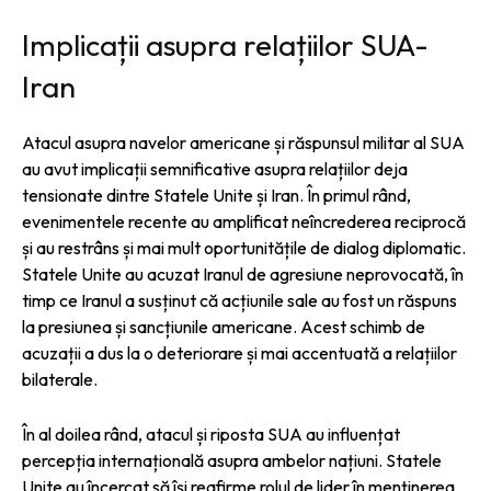
Implicații asupra relațiilor SUA-
Iran
Atacul asupra navelor americane și răspunsul militar al SUA
au avut implicații semnificative asupra relațiilor deja
tensionate dintre Statele Unite și Iran. În primul rând,
evenimentele recente au amplificat neîncrederea reciprocă
și au restrâns și mai mult oportunitățile de dialog diplomatic.
Statele Unite au acuzat Iranul de agresiune neprovocată, în
timp ce Iranul a susținut că acțiunile sale au fost un răspuns
la presiunea și sancțiunile americane. Acest schimb de
acuzații a dus la o deteriorare și mai accentuată a relațiilor
bilaterale.
În al doilea rând, atacul și riposta SUA au influențat
percepția internațională asupra ambelor națiuni. Statele
Unite au încercat să își reafirme rolul de lider în menținerea