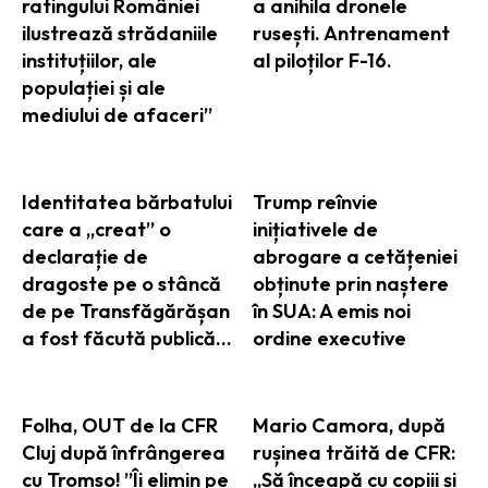
ratingului României
a anihila dronele
ilustrează strădaniile
rusești. Antrenament
instituțiilor, ale
al piloților F-16.
populației și ale
mediului de afaceri”
Identitatea bărbatului
Trump reînvie
care a „creat” o
inițiativele de
declarație de
abrogare a cetățeniei
dragoste pe o stâncă
obținute prin naștere
de pe Transfăgărășan
în SUA: A emis noi
a fost făcută publică…
ordine executive
Folha, OUT de la CFR
Mario Camora, după
Cluj după înfrângerea
rușinea trăită de CFR:
cu Tromso! ”Îi elimin pe
„Să înceapă cu copiii și