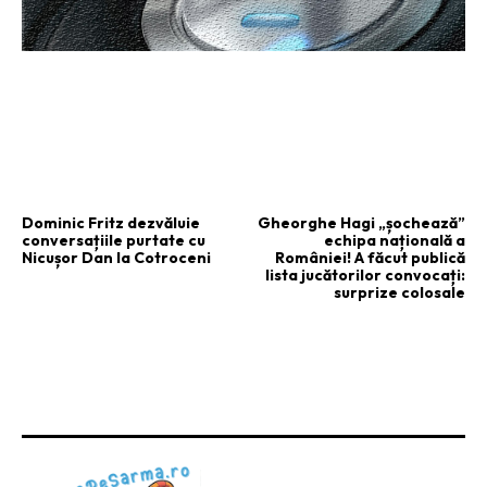
ARTICOLUL PRECEDENT
ARTICOLUL URMĂTOR
Dominic Fritz dezvăluie
Gheorghe Hagi „șochează”
conversațiile purtate cu
echipa națională a
Nicușor Dan la Cotroceni
României! A făcut publică
lista jucătorilor convocați:
surprize colosale