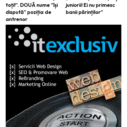
toți!”. DOUĂ nume ”își
juniorii! Ei nu primesc
dispută” poziția de
banii părinților”
antrenor