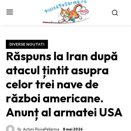
DIVERSE NOUTATI
Răspuns la Iran după
atacul țintit asupra
celor trei nave de
război americane.
Anunț al armatei USA
By
Autorii PisicaPeSarma
8 mai 2026