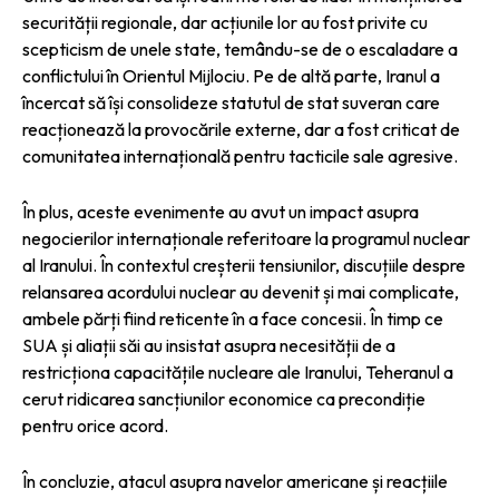
securității regionale, dar acțiunile lor au fost privite cu
scepticism de unele state, temându-se de o escaladare a
conflictului în Orientul Mijlociu. Pe de altă parte, Iranul a
încercat să își consolideze statutul de stat suveran care
reacționează la provocările externe, dar a fost criticat de
comunitatea internațională pentru tacticile sale agresive.
În plus, aceste evenimente au avut un impact asupra
negocierilor internaționale referitoare la programul nuclear
al Iranului. În contextul creșterii tensiunilor, discuțiile despre
relansarea acordului nuclear au devenit și mai complicate,
ambele părți fiind reticente în a face concesii. În timp ce
SUA și aliații săi au insistat asupra necesității de a
restricționa capacitățile nucleare ale Iranului, Teheranul a
cerut ridicarea sancțiunilor economice ca precondiție
pentru orice acord.
În concluzie, atacul asupra navelor americane și reacțiile