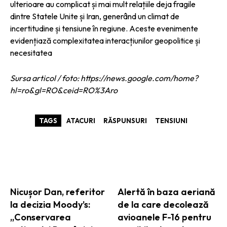
ulterioare au complicat și mai mult relațiile deja fragile
dintre Statele Unite și Iran, generând un climat de
incertitudine și tensiune în regiune. Aceste evenimente
evidențiază complexitatea interacțiunilor geopolitice și
necesitatea
Sursa articol / foto: https://news.google.com/home?
hl=ro&gl=RO&ceid=RO%3Aro
TAGS
ATACURI
RĂSPUNSURI
TENSIUNI
ARTICOLE ASEMANATOARE
Nicușor Dan, referitor
Alertă în baza aeriană
la decizia Moody’s:
de la care decolează
„Conservarea
avioanele F-16 pentru