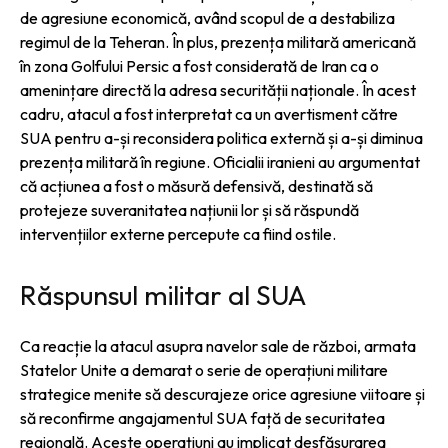
de agresiune economică, având scopul de a destabiliza
regimul de la Teheran. În plus, prezența militară americană
în zona Golfului Persic a fost considerată de Iran ca o
amenințare directă la adresa securității naționale. În acest
cadru, atacul a fost interpretat ca un avertisment către
SUA pentru a-și reconsidera politica externă și a-și diminua
prezența militară în regiune. Oficialii iranieni au argumentat
că acțiunea a fost o măsură defensivă, destinată să
protejeze suveranitatea națiunii lor și să răspundă
intervențiilor externe percepute ca fiind ostile.
Răspunsul militar al SUA
Ca reacție la atacul asupra navelor sale de război, armata
Statelor Unite a demarat o serie de operațiuni militare
strategice menite să descurajeze orice agresiune viitoare și
să reconfirme angajamentul SUA față de securitatea
regională. Aceste operațiuni au implicat desfășurarea