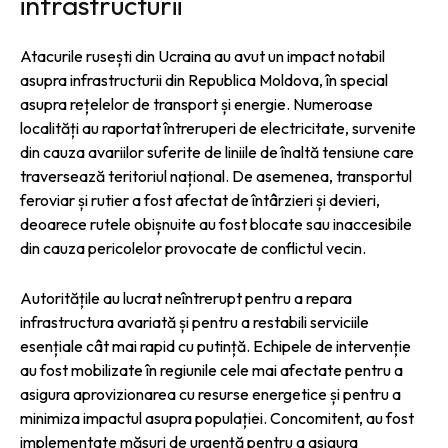
infrastructurii
Atacurile rusești din Ucraina au avut un impact notabil
asupra infrastructurii din Republica Moldova, în special
asupra rețelelor de transport și energie. Numeroase
localități au raportat întreruperi de electricitate, survenite
din cauza avariilor suferite de liniile de înaltă tensiune care
traversează teritoriul național. De asemenea, transportul
feroviar și rutier a fost afectat de întârzieri și devieri,
deoarece rutele obișnuite au fost blocate sau inaccesibile
din cauza pericolelor provocate de conflictul vecin.
Autoritățile au lucrat neîntrerupt pentru a repara
infrastructura avariată și pentru a restabili serviciile
esențiale cât mai rapid cu putință. Echipele de intervenție
au fost mobilizate în regiunile cele mai afectate pentru a
asigura aprovizionarea cu resurse energetice și pentru a
minimiza impactul asupra populației. Concomitent, au fost
implementate măsuri de urgență pentru a asigura