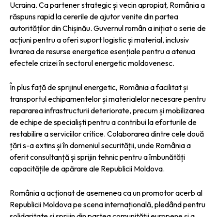
Ucraina. Ca partener strategic și vecin apropiat, România a
răspuns rapid la cererile de ajutor venite din partea
autorităților din Chișinău. Guvernul român a inițiat o serie de
acțiuni pentru a oferi suport logistic și material, inclusiv
livrarea de resurse energetice esențiale pentru a atenua
efectele crizei în sectorul energetic moldovenesc.
În plus față de sprijinul energetic, România a facilitat și
transportul echipamentelor și materialelor necesare pentru
repararea infrastructurii deteriorate, precum și mobilizarea
de echipe de specialiști pentru a contribui la eforturile de
restabilire a serviciilor critice. Colaborarea dintre cele două
țări s-a extins și în domeniul securității, unde România a
oferit consultanță și sprijin tehnic pentru a îmbunătăți
capacitățile de apărare ale Republicii Moldova.
România a acționat de asemenea ca un promotor acerb al
Republicii Moldova pe scena internațională, pledând pentru
solidaritate și sprijin din partea comunității europene și a