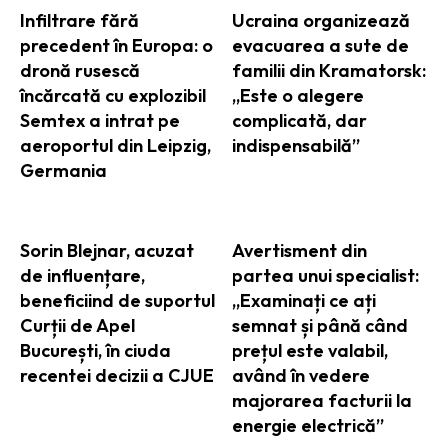
Infiltrare fără
Ucraina organizează
precedent în Europa: o
evacuarea a sute de
dronă rusescă
familii din Kramatorsk:
încărcată cu explozibil
„Este o alegere
Semtex a intrat pe
complicată, dar
aeroportul din Leipzig,
indispensabilă”
Germania
Sorin Blejnar, acuzat
Avertisment din
de influențare,
partea unui specialist:
beneficiind de suportul
„Examinați ce ați
Curții de Apel
semnat și până când
București, în ciuda
prețul este valabil,
recentei decizii a CJUE
având în vedere
majorarea facturii la
energie electrică”