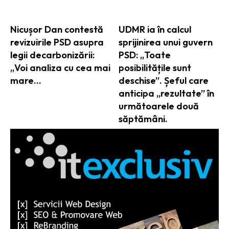
Nicușor Dan contestă
UDMR ia în calcul
revizuirile PSD asupra
sprijinirea unui guvern
legii decarbonizării:
PSD: „Toate
„Voi analiza cu cea mai
posibilitățile sunt
mare…
deschise”. Șeful care
anticipa „rezultate” în
următoarele două
săptămâni.