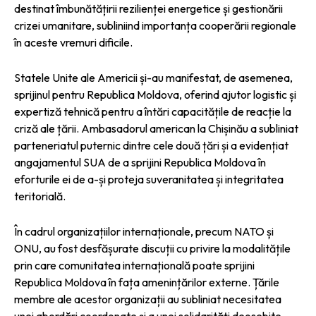
destinat îmbunătățirii rezilienței energetice și gestionării
crizei umanitare, subliniind importanța cooperării regionale
în aceste vremuri dificile.
Statele Unite ale Americii și-au manifestat, de asemenea,
sprijinul pentru Republica Moldova, oferind ajutor logistic și
expertiză tehnică pentru a întări capacitățile de reacție la
criză ale țării. Ambasadorul american la Chișinău a subliniat
parteneriatul puternic dintre cele două țări și a evidențiat
angajamentul SUA de a sprijini Republica Moldova în
eforturile ei de a-și proteja suveranitatea și integritatea
teritorială.
În cadrul organizațiilor internaționale, precum NATO și
ONU, au fost desfășurate discuții cu privire la modalitățile
prin care comunitatea internațională poate sprijini
Republica Moldova în fața amenințărilor externe. Țările
membre ale acestor organizații au subliniat necesitatea
unei abordări coordonate și a unei solidarități deosebite