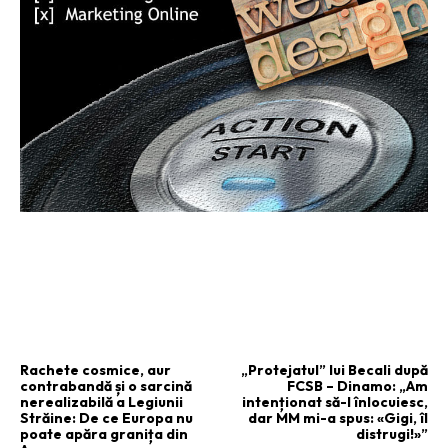
ARTICOLUL PRECEDENT
ARTICOLUL URMĂTOR
Rachete cosmice, aur
„Protejatul” lui Becali după
contrabandă și o sarcină
FCSB – Dinamo: „Am
nerealizabilă a Legiunii
intenționat să-l înlocuiesc,
Străine: De ce Europa nu
dar MM mi-a spus: «Gigi, îl
poate apăra granița din
distrugi!»”