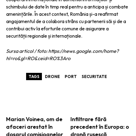
schimbului de date în timp real pentru a anticipa și combate
amenințările. În acest context, România și-a reafirmat
angajamentul de a colabora strâns cu partenerii săi și de a
contribui activ la eforturile comune de asigurare a
securității regionale și internaționale.
Sursa articol / foto: https://news.google.com/home?
hl=ro&gl=RO&ceid=RO%3Aro
TAGS
DRONE
PORT
SECURITATE
ARTICOLE ASEMANATOARE
Marian Voinea, om de
Infiltrare fără
afaceri arestat în
precedent în Europa: o
dosarul comisioanelor
dronă rusescă