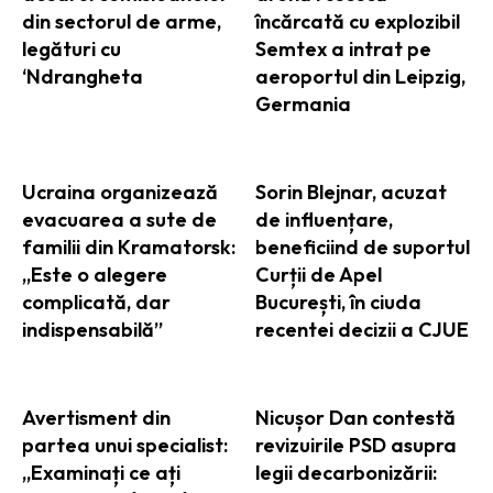
din sectorul de arme,
încărcată cu explozibil
legături cu
Semtex a intrat pe
‘Ndrangheta
aeroportul din Leipzig,
Germania
Ucraina organizează
Sorin Blejnar, acuzat
evacuarea a sute de
de influențare,
familii din Kramatorsk:
beneficiind de suportul
„Este o alegere
Curții de Apel
complicată, dar
București, în ciuda
indispensabilă”
recentei decizii a CJUE
Avertisment din
Nicușor Dan contestă
partea unui specialist:
revizuirile PSD asupra
„Examinați ce ați
legii decarbonizării: