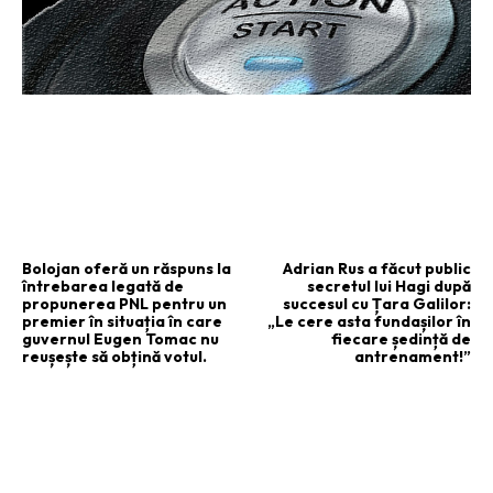
ARTICOLUL PRECEDENT
ARTICOLUL URMĂTOR
Bolojan oferă un răspuns la
Adrian Rus a făcut public
întrebarea legată de
secretul lui Hagi după
propunerea PNL pentru un
succesul cu Țara Galilor:
premier în situația în care
„Le cere asta fundașilor în
guvernul Eugen Tomac nu
fiecare ședință de
reușește să obțină votul.
antrenament!”