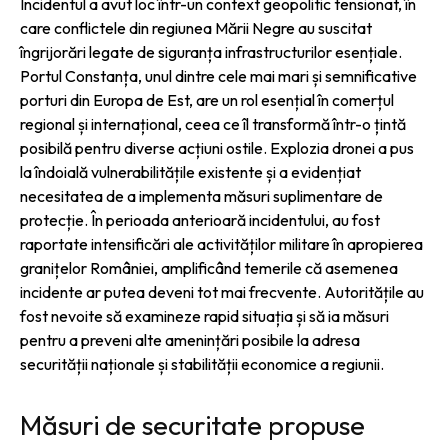
Incidentul a avut loc într-un context geopolitic tensionat, în
care conflictele din regiunea Mării Negre au suscitat
îngrijorări legate de siguranța infrastructurilor esențiale.
Portul Constanța, unul dintre cele mai mari și semnificative
porturi din Europa de Est, are un rol esențial în comerțul
regional și internațional, ceea ce îl transformă într-o țintă
posibilă pentru diverse acțiuni ostile. Explozia dronei a pus
la îndoială vulnerabilitățile existente și a evidențiat
necesitatea de a implementa măsuri suplimentare de
protecție. În perioada anterioară incidentului, au fost
raportate intensificări ale activităților militare în apropierea
granițelor României, amplificând temerile că asemenea
incidente ar putea deveni tot mai frecvente. Autoritățile au
fost nevoite să examineze rapid situația și să ia măsuri
pentru a preveni alte amenințări posibile la adresa
securității naționale și stabilității economice a regiunii.
Măsuri de securitate propuse