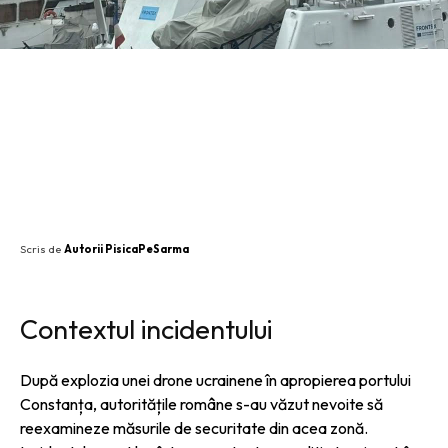
SHARE
Scris de
Autorii PisicaPeSarma
Contextul incidentului
După explozia unei drone ucrainene în apropierea portului
Constanța, autoritățile române s-au văzut nevoite să
reexamineze măsurile de securitate din acea zonă.