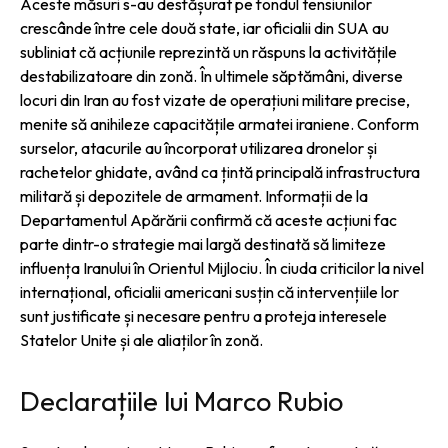
Aceste măsuri s-au desfășurat pe fondul tensiunilor
crescânde între cele două state, iar oficialii din SUA au
subliniat că acțiunile reprezintă un răspuns la activitățile
destabilizatoare din zonă. În ultimele săptămâni, diverse
locuri din Iran au fost vizate de operațiuni militare precise,
menite să anihileze capacitățile armatei iraniene. Conform
surselor, atacurile au încorporat utilizarea dronelor și
rachetelor ghidate, având ca țintă principală infrastructura
militară și depozitele de armament. Informații de la
Departamentul Apărării confirmă că aceste acțiuni fac
parte dintr-o strategie mai largă destinată să limiteze
influența Iranului în Orientul Mijlociu. În ciuda criticilor la nivel
internațional, oficialii americani susțin că intervențiile lor
sunt justificate și necesare pentru a proteja interesele
Statelor Unite și ale aliaților în zonă.
Declarațiile lui Marco Rubio