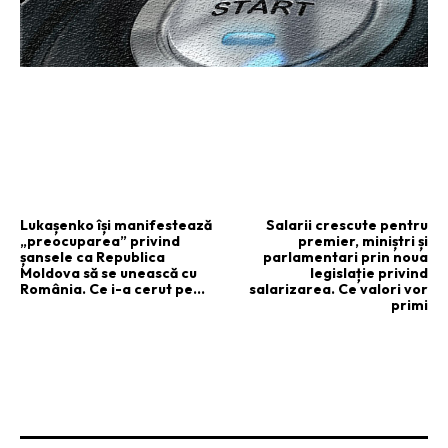
ARTICOLUL PRECEDENT
ARTICOLUL URMĂTOR
Lukașenko își manifestează
Salarii crescute pentru
„preocuparea” privind
premier, miniștri și
șansele ca Republica
parlamentari prin noua
Moldova să se unească cu
legislație privind
România. Ce i-a cerut pe…
salarizarea. Ce valori vor
primi