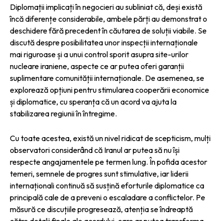
Diplomații implicați în negocieri au subliniat că, deși există
încă diferențe considerabile, ambele părți au demonstrat o
deschidere fără precedent în căutarea de soluții viabile. Se
discută despre posibilitatea unor inspecții internaționale
mai riguroase și a unui control sporit asupra site-urilor
nucleare iraniene, aspecte ce ar putea oferi garanții
suplimentare comunității internaționale. De asemenea, se
explorează opțiuni pentru stimularea cooperării economice
și diplomatice, cu speranța că un acord va ajuta la
stabilizarea regiunii în întregime.
Cu toate acestea, există un nivel ridicat de scepticism, mulți
observatori considerând că Iranul ar putea să nu își
respecte angajamentele pe termen lung. În pofida acestor
temeri, semnele de progres sunt stimulative, iar liderii
internaționali continuă să susțină eforturile diplomatice ca
principală cale de a preveni o escaladare a conflictelor. Pe
măsură ce discuțiile progresează, atenția se îndreaptă
către detalii finale ale acordului, care ar putea transforma