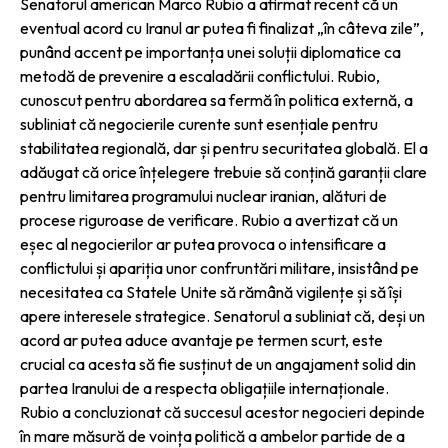
Senatorul american Marco Rubio a afirmat recent că un
eventual acord cu Iranul ar putea fi finalizat „în câteva zile”,
punând accent pe importanța unei soluții diplomatice ca
metodă de prevenire a escaladării conflictului. Rubio,
cunoscut pentru abordarea sa fermă în politica externă, a
subliniat că negocierile curente sunt esențiale pentru
stabilitatea regională, dar și pentru securitatea globală. El a
adăugat că orice înțelegere trebuie să conțină garanții clare
pentru limitarea programului nuclear iranian, alături de
procese riguroase de verificare. Rubio a avertizat că un
eșec al negocierilor ar putea provoca o intensificare a
conflictului și apariția unor confruntări militare, insistând pe
necesitatea ca Statele Unite să rămână vigilențe și să își
apere interesele strategice. Senatorul a subliniat că, deși un
acord ar putea aduce avantaje pe termen scurt, este
crucial ca acesta să fie susținut de un angajament solid din
partea Iranului de a respecta obligațiile internaționale.
Rubio a concluzionat că succesul acestor negocieri depinde
în mare măsură de voința politică a ambelor partide de a