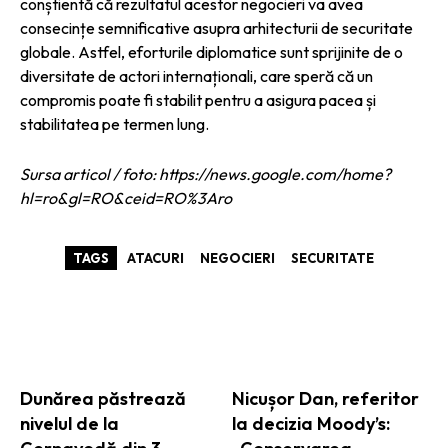
conștientă că rezultatul acestor negocieri va avea
consecințe semnificative asupra arhitecturii de securitate
globale. Astfel, eforturile diplomatice sunt sprijinite de o
diversitate de actori internaționali, care speră că un
compromis poate fi stabilit pentru a asigura pacea și
stabilitatea pe termen lung.
Sursa articol / foto: https://news.google.com/home?
hl=ro&gl=RO&ceid=RO%3Aro
TAGS
ATACURI
NEGOCIERI
SECURITATE
ARTICOLE ASEMANATOARE
Dunărea păstrează
Nicușor Dan, referitor
nivelul de la
la decizia Moody’s: