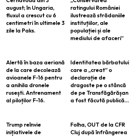
Cernavodă din 3
„Conservarea
august; în Ungaria,
ratingului României
fluxul a crescut cu 6
ilustrează strădaniile
centimetri în ultimele 3
instituțiilor, ale
zile la Paks.
populației și ale
mediului de afaceri”
Alertă în baza aeriană
Identitatea bărbatului
de la care decolează
care a „creat” o
avioanele F-16 pentru
declarație de
a anihila dronele
dragoste pe o stâncă
rusești. Antrenament
de pe Transfăgărășan
al piloților F-16.
a fost făcută publică…
Trump reînvie
Folha, OUT de la CFR
inițiativele de
Cluj după înfrângerea