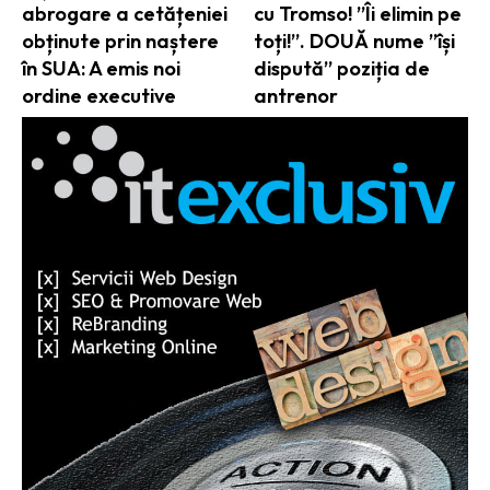
abrogare a cetățeniei
cu Tromso! ”Îi elimin pe
obținute prin naștere
toți!”. DOUĂ nume ”își
în SUA: A emis noi
dispută” poziția de
ordine executive
antrenor