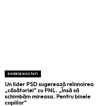
DIVERSE NOUTATI
Un lider PSD sugerează reînnoirea
„căsătoriei” cu PNL. „Însă să
schimbăm mireasa. Pentru binele
copiilor”