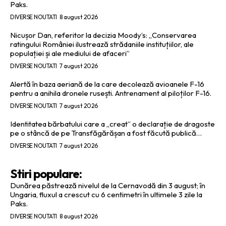
Paks.
DIVERSE NOUTATI
8 august 2026
Nicușor Dan, referitor la decizia Moody’s: „Conservarea
ratingului României ilustrează strădaniile instituțiilor, ale
populației și ale mediului de afaceri”
DIVERSE NOUTATI
7 august 2026
Alertă în baza aeriană de la care decolează avioanele F-16
pentru a anihila dronele rusești. Antrenament al piloților F-16.
DIVERSE NOUTATI
7 august 2026
Identitatea bărbatului care a „creat” o declarație de dragoste
pe o stâncă de pe Transfăgărășan a fost făcută publică…
DIVERSE NOUTATI
7 august 2026
Stiri populare:
Dunărea păstrează nivelul de la Cernavodă din 3 august; în
Ungaria, fluxul a crescut cu 6 centimetri în ultimele 3 zile la
Paks.
DIVERSE NOUTATI
8 august 2026