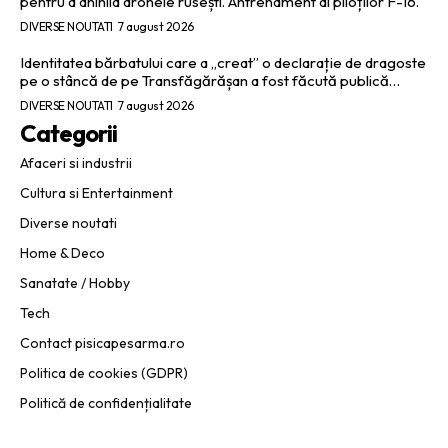
pentru a anihila dronele rusești. Antrenament al piloților F-16.
DIVERSE NOUTATI
7 august 2026
Identitatea bărbatului care a „creat” o declarație de dragoste
pe o stâncă de pe Transfăgărășan a fost făcută publică…
DIVERSE NOUTATI
7 august 2026
Categorii
Afaceri si industrii
Cultura si Entertainment
Diverse noutati
Home & Deco
Sanatate / Hobby
Tech
Contact pisicapesarma.ro
Politica de cookies (GDPR)
Politică de confidențialitate