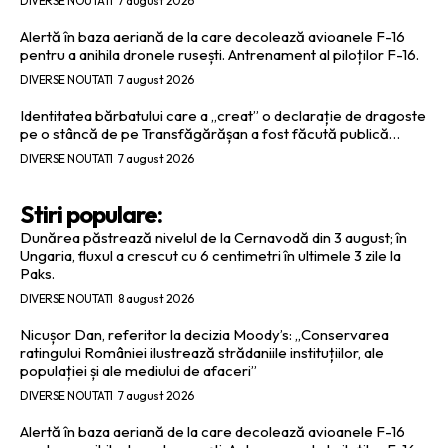
DIVERSE NOUTATI
7 august 2026
Alertă în baza aeriană de la care decolează avioanele F-16
pentru a anihila dronele rusești. Antrenament al piloților F-16.
DIVERSE NOUTATI
7 august 2026
Identitatea bărbatului care a „creat” o declarație de dragoste
pe o stâncă de pe Transfăgărășan a fost făcută publică…
DIVERSE NOUTATI
7 august 2026
Stiri populare:
Dunărea păstrează nivelul de la Cernavodă din 3 august; în
Ungaria, fluxul a crescut cu 6 centimetri în ultimele 3 zile la
Paks.
DIVERSE NOUTATI
8 august 2026
Nicușor Dan, referitor la decizia Moody’s: „Conservarea
ratingului României ilustrează strădaniile instituțiilor, ale
populației și ale mediului de afaceri”
DIVERSE NOUTATI
7 august 2026
Alertă în baza aeriană de la care decolează avioanele F-16