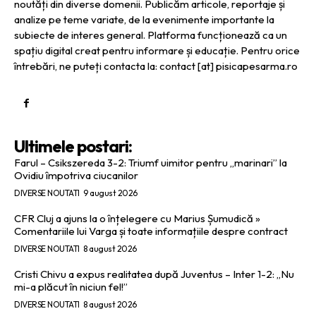
noutăți din diverse domenii. Publicăm articole, reportaje și
analize pe teme variate, de la evenimente importante la
subiecte de interes general. Platforma funcționează ca un
spațiu digital creat pentru informare și educație. Pentru orice
întrebări, ne puteți contacta la: contact [at] pisicapesarma.ro
Ultimele postari:
Farul – Csikszereda 3-2: Triumf uimitor pentru „marinari” la
Ovidiu împotriva ciucanilor
DIVERSE NOUTATI
9 august 2026
CFR Cluj a ajuns la o înțelegere cu Marius Șumudică »
Comentariile lui Varga și toate informațiile despre contract
DIVERSE NOUTATI
8 august 2026
Cristi Chivu a expus realitatea după Juventus – Inter 1-2: „Nu
mi-a plăcut în niciun fel!”
DIVERSE NOUTATI
8 august 2026