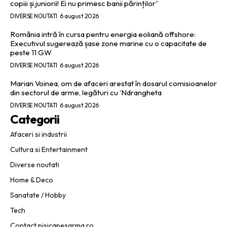
copiii și juniorii! Ei nu primesc banii părinților”
DIVERSE NOUTATI
6 august 2026
România intră în cursa pentru energia eoliană offshore:
Executivul sugerează șase zone marine cu o capacitate de
peste 11 GW
DIVERSE NOUTATI
6 august 2026
Marian Voinea, om de afaceri arestat în dosarul comisioanelor
din sectorul de arme, legături cu ‘Ndrangheta
DIVERSE NOUTATI
6 august 2026
Categorii
Afaceri si industrii
Cultura si Entertainment
Diverse noutati
Home & Deco
Sanatate / Hobby
Tech
Contact pisicapesarma.ro