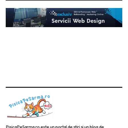
PisicaPeSarma.ro este un portal de știri și un blog de