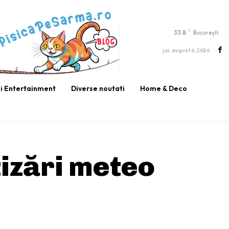
C
33.8
București
joi, august 6, 2026
si Entertainment
Diverse noutati
Home & Deco
izări meteo