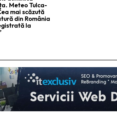
ța. Meteo Tulca-
Cea mai scăzută
tură din România
egistrată la
”