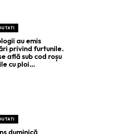
OUTATI
ogii au emis
ri privind furtunile.
se află sub cod roșu
ile cu ploi…
OUTATI
ns duminică