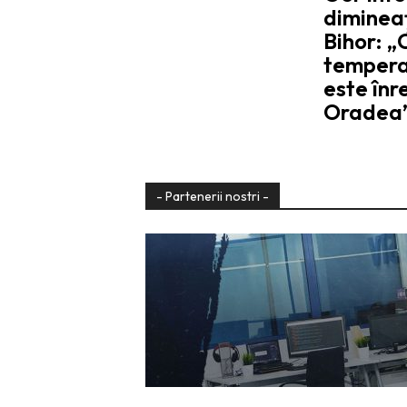
diminea
Bihor: „
tempera
este înr
Oradea
- Partenerii nostri -