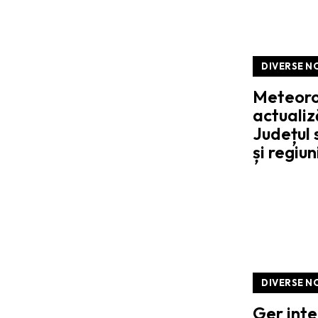
DIVERSE N
Meteorol
actualiză
Județul 
și regiun
DIVERSE N
Ger inte