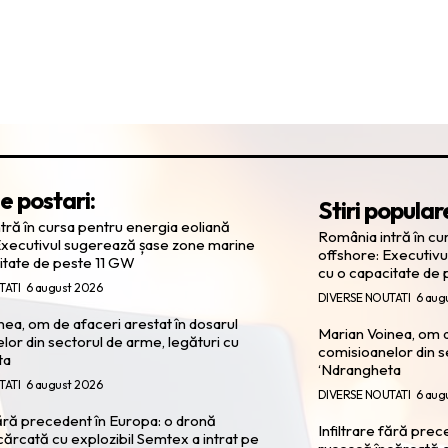
e postari:
Stiri popular
tră în cursa pentru energia eoliană
România intră în cu
Executivul sugerează șase zone marine
offshore: Executiv
itate de peste 11 GW
cu o capacitate de
TATI
6 august 2026
DIVERSE NOUTATI
6 aug
nea, om de afaceri arestat în dosarul
Marian Voinea, om d
lor din sectorul de arme, legături cu
comisioanelor din s
ta
‘Ndrangheta
TATI
6 august 2026
DIVERSE NOUTATI
6 aug
fără precedent în Europa: o dronă
Infiltrare fără pre
cărcată cu explozibil Semtex a intrat pe