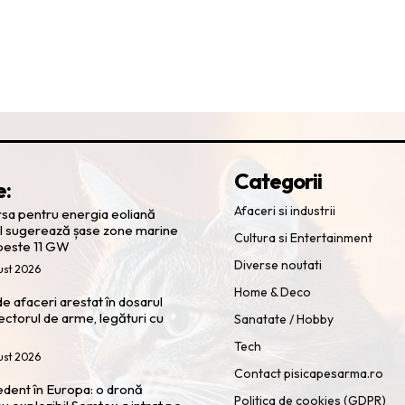
Categorii
e:
Afaceri si industrii
rsa pentru energia eoliană
ul sugerează șase zone marine
Cultura si Entertainment
 peste 11 GW
Diverse noutati
ust 2026
Home & Deco
e afaceri arestat în dosarul
ectorul de arme, legături cu
Sanatate / Hobby
Tech
ust 2026
Contact pisicapesarma.ro
cedent în Europa: o dronă
Politica de cookies (GDPR)