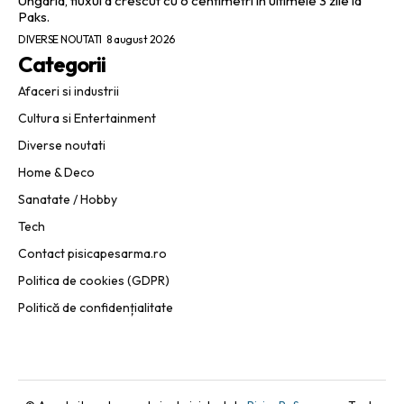
Ungaria, fluxul a crescut cu 6 centimetri în ultimele 3 zile la
Paks.
DIVERSE NOUTATI
8 august 2026
Categorii
Afaceri si industrii
Cultura si Entertainment
Diverse noutati
Home & Deco
Sanatate / Hobby
Tech
Contact pisicapesarma.ro
Politica de cookies (GDPR)
Politică de confidențialitate