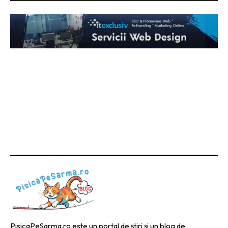
PisicaPeSarma.ro este un portal de știri și un blog de