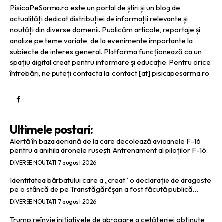
PisicaPeSarma.ro este un portal de știri și un blog de
actualități dedicat distribuției de informații relevante și
noutăți din diverse domenii. Publicăm articole, reportaje și
analize pe teme variate, de la evenimente importante la
subiecte de interes general. Platforma funcționează ca un
spațiu digital creat pentru informare și educație. Pentru orice
întrebări, ne puteți contacta la: contact [at] pisicapesarma.ro
Ultimele postari:
Alertă în baza aeriană de la care decolează avioanele F-16
pentru a anihila dronele rusești. Antrenament al piloților F-16.
DIVERSE NOUTATI
7 august 2026
Identitatea bărbatului care a „creat” o declarație de dragoste
pe o stâncă de pe Transfăgărășan a fost făcută publică…
DIVERSE NOUTATI
7 august 2026
Trump reînvie inițiativele de abrogare a cetățeniei obținute