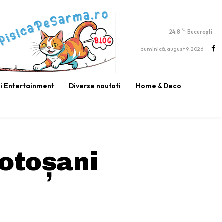
C
24.8
București
duminică, august 9, 2026
si Entertainment
Diverse noutati
Home & Deco
otoșani