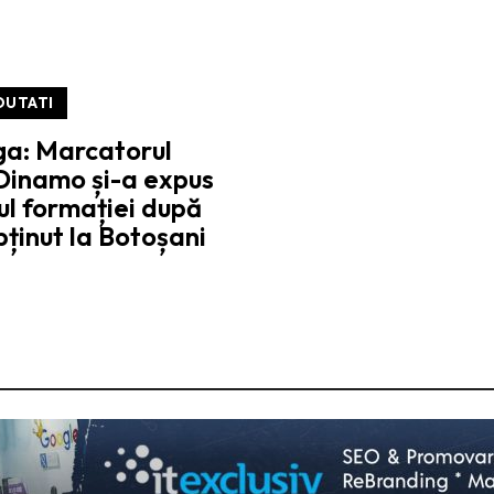
OUTATI
ga: Marcatorul
Dinamo și-a expus
ul formației după
bținut la Botoșani