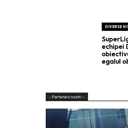
DIVERSE N
SuperLi
echipei 
obiectiv
egalul o
- Partenerii nostri -