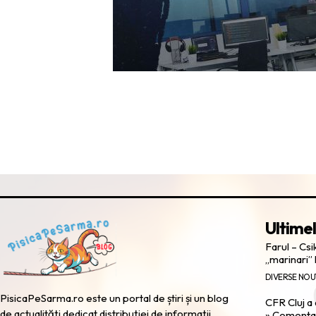
Ultimel
Farul – Cs
„marinari” 
DIVERSE NOU
PisicaPeSarma.ro este un portal de știri și un blog
CFR Cluj a
de actualități dedicat distribuției de informații
» Comentari