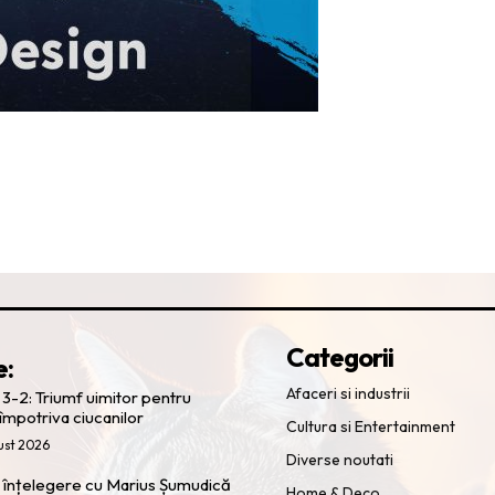
Categorii
e:
Afaceri si industrii
 3-2: Triumf uimitor pentru
 împotriva ciucanilor
Cultura si Entertainment
ust 2026
Diverse noutati
 o înțelegere cu Marius Șumudică
Home & Deco