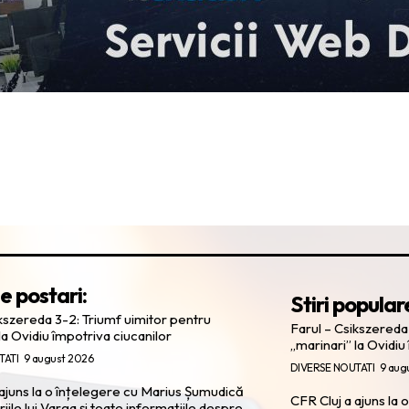
e postari:
Stiri popular
ikszereda 3-2: Triumf uimitor pentru
Farul – Csikszereda
la Ovidiu împotriva ciucanilor
„marinari” la Ovidiu
TATI
9 august 2026
DIVERSE NOUTATI
9 aug
 ajuns la o înțelegere cu Marius Șumudică
CFR Cluj a ajuns la
ile lui Varga și toate informațiile despre