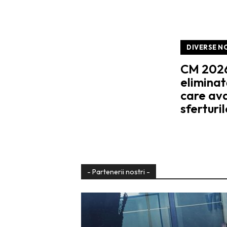
DIVERSE N
CM 2026:
eliminat
care av
sferturil
- Partenerii nostri -