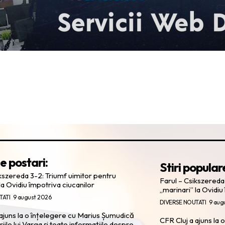
e postari:
Stiri popular
ikszereda 3-2: Triumf uimitor pentru
Farul – Csikszereda
la Ovidiu împotriva ciucanilor
„marinari” la Ovidiu
TATI
9 august 2026
DIVERSE NOUTATI
9 aug
 ajuns la o înțelegere cu Marius Șumudică
CFR Cluj a ajuns la
ile lui Varga și toate informațiile despre