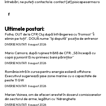
întrebări, ne puteți contacta la: contact [at] pisicapesarma.ro
Ultimele postari:
Folha, OUT de la CFR Cluj după înfrângerea cu Tromso! ”Îi
elimin pe toți!”. DOUĂ nume ”își dispută” poziția de antrenor
DIVERSE NOUTATI
6 august 2026
Mario Camora, după rușinea trăită de CFR: „Să înceapă cu
copiii și juniorii! Ei nu primesc banii părinților”
DIVERSE NOUTATI
6 august 2026
România intră în cursa pentru energia eoliană offshore:
Executivul sugerează șase zone marine cu o capacitate de
peste 11 GW
DIVERSE NOUTATI
6 august 2026
Marian Voinea, om de afaceri arestat în dosarul comisioanelor
din sectorul de arme, legături cu ‘Ndrangheta
DIVERSE NOUTATI
6 august 2026