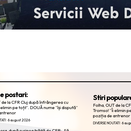
e postari:
Stiri popular
 de la CFR Cluj după înfrângerea cu
Folha, OUT de la CF
 elimin pe toți!”. DOUĂ nume ”își dispută”
Tromso! ”Îi elimin p
 antrenor
poziția de antrenor
TATI
6 august 2026
DIVERSE NOUTATI
6 aug
ra, după rușinea trăită de CFR: „Să