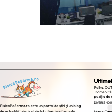
Ultimel
Folha, OUT
Tromso! ”Îi
poziția de
DIVERSE NOU
PisicaPeSarma.ro este un portal de știri și un blog
de actualități dedicat distribuției de informații
Mario Camo