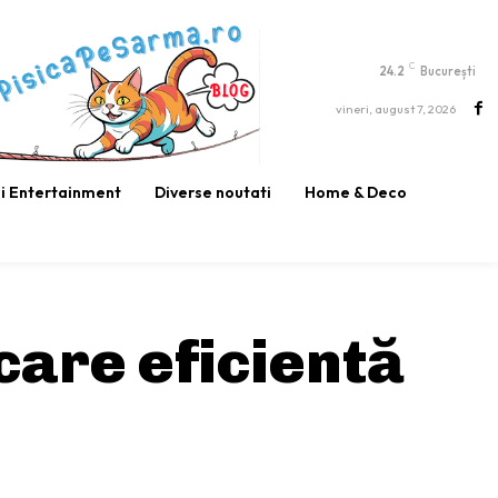
C
24.2
București
vineri, august 7, 2026
si Entertainment
Diverse noutati
Home & Deco
are eficientă