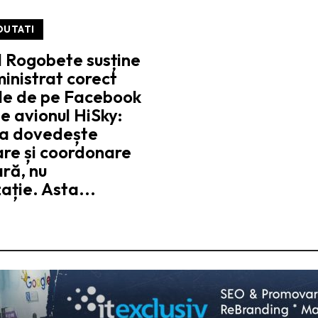
OUTATI
l Rogobete susține
inistrat corect
ile de pe Facebook
e avionul HiSky:
a dovedește
are și coordonare
ră, nu
ație. Asta...