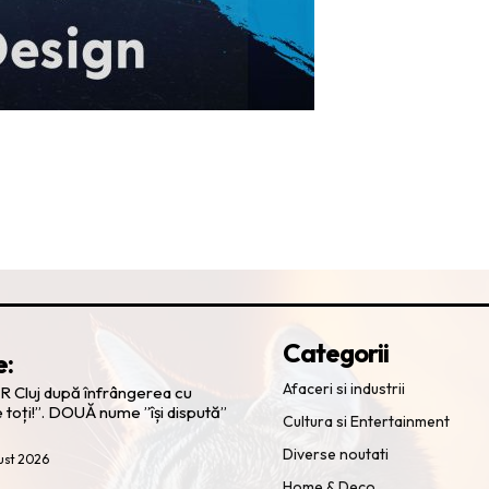
Categorii
e:
Afaceri si industrii
R Cluj după înfrângerea cu
e toți!”. DOUĂ nume ”își dispută”
Cultura si Entertainment
Diverse noutati
ust 2026
Home & Deco