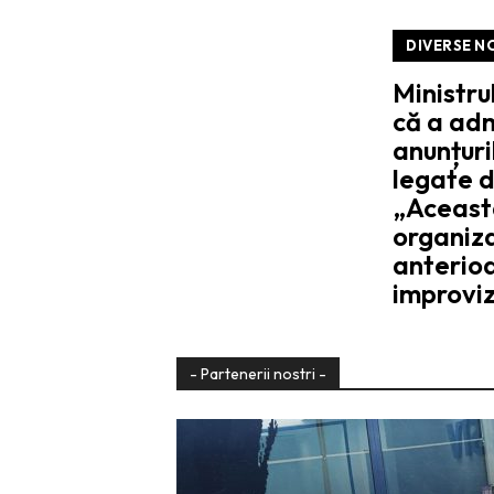
DIVERSE N
Ministru
că a adm
anunțur
legate d
„Aceast
organiz
anterioa
improviz
- Partenerii nostri -