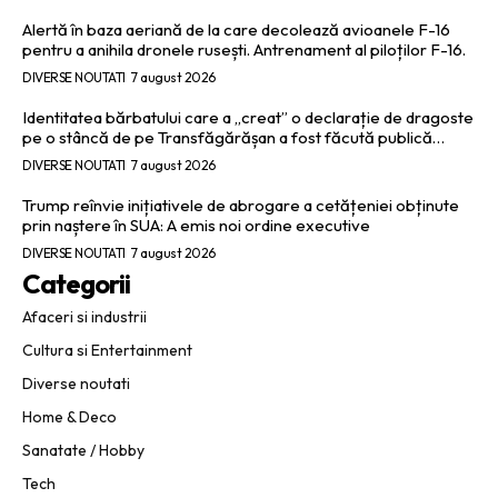
Alertă în baza aeriană de la care decolează avioanele F-16
pentru a anihila dronele rusești. Antrenament al piloților F-16.
DIVERSE NOUTATI
7 august 2026
Identitatea bărbatului care a „creat” o declarație de dragoste
pe o stâncă de pe Transfăgărășan a fost făcută publică…
DIVERSE NOUTATI
7 august 2026
Trump reînvie inițiativele de abrogare a cetățeniei obținute
prin naștere în SUA: A emis noi ordine executive
DIVERSE NOUTATI
7 august 2026
Categorii
Afaceri si industrii
Cultura si Entertainment
Diverse noutati
Home & Deco
Sanatate / Hobby
Tech